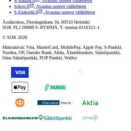
S–kaupat.fi
,
Avautuu uuteen välilehteen
Sokos.fi
,
Avautuu uuteen välilehteen
S-Etukortti.fi
,
Avautuu uuteen välilehteen
Ässäkeskus, Fleminginkatu 34, 00510 Helsinki
SOK PL1 00088 S–RYHMÄ,
Y–tunnus 0116323–1
© SOK 2026
Maksutavat
:
Visa, MasterCard, MobilePay, Apple Pay, S-Pankki,
Nordea, OP, Danske Bank, Aktia, Ålandsbanken, Säästöpankki,
Oma Säästöpankki, POP Pankki, Walley