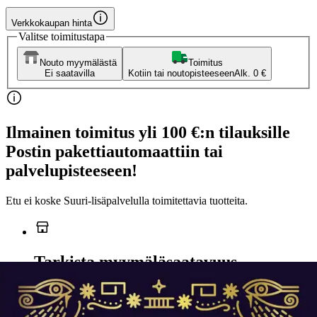
Verkkokaupan hinta
Valitse toimitustapa
Nouto myymälästä
Toimitus
Ei saatavilla
Kotiin tai noutopisteeseen
Alk. 0 €
Ilmainen toimitus yli 100 €:n tilauksille
Postin pakettiautomaattiin tai
palvelupisteeseen!
Etu ei koske Suuri‑lisäpalvelulla toimitettavia tuotteita.
Tarkista myymäläsaatavuus