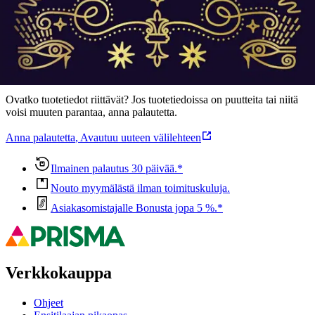
Ominaisuudet
Oletko tyytyväinen tuotetietoihin?
Ovatko tuotetiedot riittävät? Jos tuotetiedoissa on puutteita tai niitä
voisi muuten parantaa, anna palautetta.
Anna palautetta
,
Avautuu uuteen välilehteen
Ilmainen palautus 30 päivää.*
Nouto myymälästä ilman toimituskuluja.
Asiakasomistajalle Bonusta jopa 5 %.*
Verkkokauppa
Ohjeet