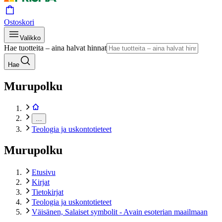
Ostoskori
Valikko
Hae tuotteita – aina halvat hinnat
Hae
Murupolku
…
Teologia ja uskontotieteet
Murupolku
Etusivu
Kirjat
Tietokirjat
Teologia ja uskontotieteet
Väisänen, Salaiset symbolit - Avain esoterian maailmaan