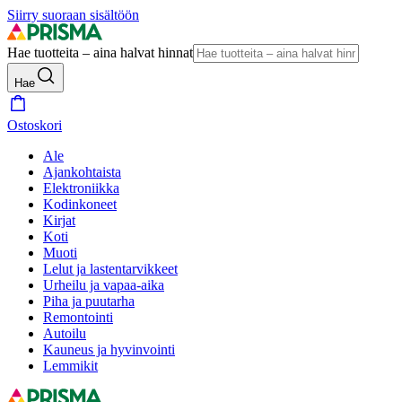
Siirry suoraan sisältöön
Hae tuotteita – aina halvat hinnat
Hae
Ostoskori
Ale
Ajankohtaista
Elektroniikka
Kodinkoneet
Kirjat
Koti
Muoti
Lelut ja lastentarvikkeet
Urheilu ja vapaa-aika
Piha ja puutarha
Remontointi
Autoilu
Kauneus ja hyvinvointi
Lemmikit