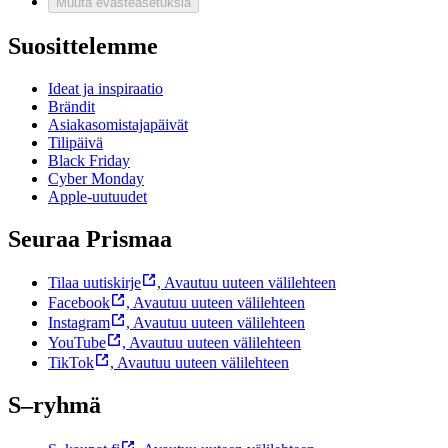
Muuta evästeasetuksia
Suosittelemme
Ideat ja inspiraatio
Brändit
Asiakasomistajapäivät
Tilipäivä
Black Friday
Cyber Monday
Apple-uutuudet
Seuraa Prismaa
Tilaa uutiskirje
,
Avautuu uuteen välilehteen
Facebook
,
Avautuu uuteen välilehteen
Instagram
,
Avautuu uuteen välilehteen
YouTube
,
Avautuu uuteen välilehteen
TikTok
,
Avautuu uuteen välilehteen
S–ryhmä