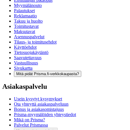
Ensitilaajan pikaopas
Myymälänouto
Palautukset
Reklamaatio
Takuu ja huolto
Toimitustavat
Maksutavat
Asennuspalvelut
Tilaus- ja toimitusehdot
Käyttöehdot
Tietosuojakäytäntö
Saavutettavuus
Vastuullisuus
Sivukartta
Mitä pidät Prisma.fi-verkkokaupasta?
Asiakaspalvelu
Usein kysytyt kysymykset
Ota yhteyttä asiakaspalveluun
Bonus ja asiakasomistajuus
Prisma-myymälöiden yhteystiedot
Mikä on Prisma?
Palvelut Prismassa