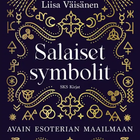
Ei saatavilla
Tuotekuvaus
Avaa ovi symbolien salaiseen maailmaan. Graal, sateenkaari ja
käärme. Omena, ruusu ja risti. Ihminen on kautta aikojen viestinyt
symbolien avulla, ja näitä merkkejä esiintyy kaikkialla
ympärillämme. Salaiset symbolit liittyvät mielessämme usein
johonkin okkulttiseen tai pahaan, mutta todellisuus on usein paljon
mielenkiintoisempi.
Millaisilla symboleilla salaseurat ovat
kommunikoineet muilta salaa, ja mitä tarot-korttien kuvat
merkitsevät? Entä mitä vankilatatuointien on tarkoitus kertoa?
Symbolitutkija Liisa Väisäsen voodoosta alkemiaan ja kabbalasta
hieroglyfeihin johdatteleva teos on kiehtova visuaalinen matka
salaperäiseen kulttuurihistoriaamme.
Näytä lisää
tuotekuvausta