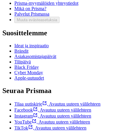
Prisma-myymälöiden yhteystiedot
Mikä on Prisma?
Palvelut Prismassa
Muuta evästeasetuksia
Suosittelemme
Ideat ja inspiraatio
Brändit
Asiakasomistajapäivät
Tilipäivä
Black Friday
Cyber Monday
Apple-uutuudet
Seuraa Prismaa
Tilaa uutiskirje
,
Avautuu uuteen välilehteen
Facebook
,
Avautuu uuteen välilehteen
Instagram
,
Avautuu uuteen välilehteen
YouTube
,
Avautuu uuteen välilehteen
TikTok
,
Avautuu uuteen välilehteen