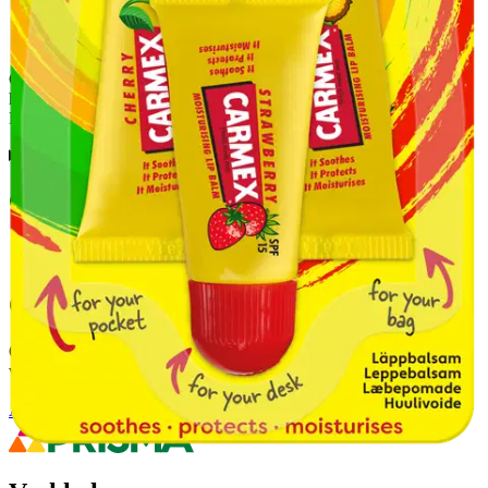
Carmex Minis, jotka ovat kooltaan pieniä, mutta maultaan suuria. 3
hedelmäistä makua, mansikka-, kirsikka- ja ananasminttua.
Rauhoittaa, ravitsee ja kosteuttaa huuliasi suojakertoimella SPF 15
Ominaisuudet
Oletko tyytyväinen tuotetietoihin?
Ovatko tuotetiedot riittävät? Jos tuotetiedoissa on puutteita tai niitä
voisi muuten parantaa, anna palautetta.
Anna palautetta
,
Avautuu uuteen välilehteen