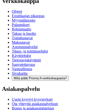
Verkkokauppa
Ohjeet
Ensitilaajan pikaopas
Myymälänouto
Palautukset
Reklamaatio
Takuu ja huolto
Toimitustavat
Maksutavat
Asennuspalvelut
Tilaus- ja toimitusehdot
Käyttöehdot
Tietosuojakäytäntö
Saavutettavuus
Vastuullisuus
Sivukartta
Mitä pidät Prisma.fi-verkkokaupasta?
Asiakaspalvelu
Usein kysytyt kysymykset
Ota yhteyttä asiakaspalveluun
Bonus ja asiakasomistajuus