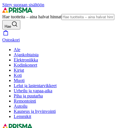
Siirry suoraan sisältöön
Hae tuotteita – aina halvat hinnat
Hae
Ostoskori
Ale
Ajankohtaista
Elektroniikka
Kodinkoneet
Kirjat
Koti
Muoti
Lelut ja lastentarvikkeet
Urheilu ja vapaa-aika
Piha ja puutarha
Remontointi
Autoilu
Kauneus ja hyvinvointi
Lemmikit