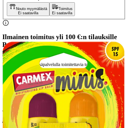
Nouto myymälästä
Toimitus
Ei saatavilla
Ei saatavilla
Ilmainen toimitus yli 100 €:n tilauksille
Postin pakettiautomaattiin tai
palvelupisteeseen!
Etu ei koske Suuri‑lisäpalvelulla toimitettavia tuotteita.
Tarkista myymäläsaatavuus
Tuotekuvaus