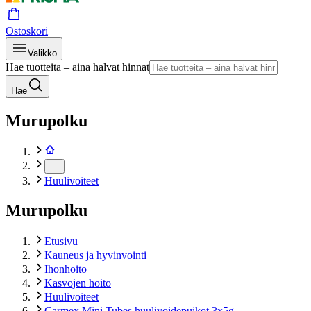
Ostoskori
Valikko
Hae tuotteita – aina halvat hinnat
Hae
Murupolku
…
Huulivoiteet
Murupolku
Etusivu
Kauneus ja hyvinvointi
Ihonhoito
Kasvojen hoito
Huulivoiteet
Carmex Mini Tubes huulivoidepuikot 3x5g