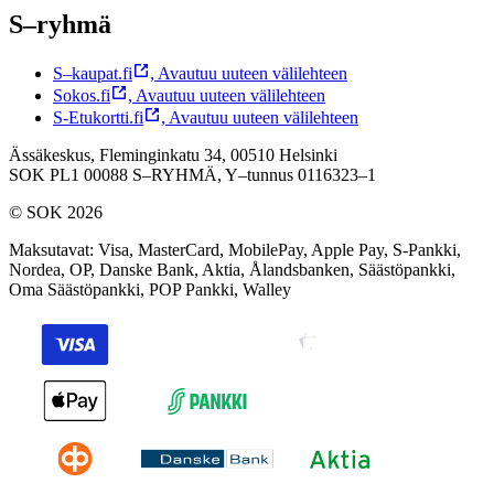
S–ryhmä
S–kaupat.fi
,
Avautuu uuteen välilehteen
Sokos.fi
,
Avautuu uuteen välilehteen
S-Etukortti.fi
,
Avautuu uuteen välilehteen
Ässäkeskus, Fleminginkatu 34, 00510 Helsinki
SOK PL1 00088 S–RYHMÄ,
Y–tunnus 0116323–1
© SOK 2026
Maksutavat
:
Visa, MasterCard, MobilePay, Apple Pay, S-Pankki,
Nordea, OP, Danske Bank, Aktia, Ålandsbanken, Säästöpankki,
Oma Säästöpankki, POP Pankki, Walley