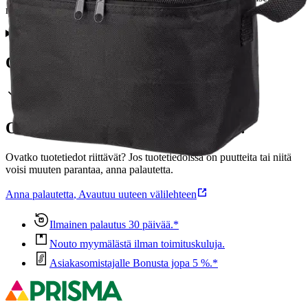
materiaali on polyesteriä. Puhdistetaan kostealla liinalla.
Ominaisuudet
Oletko tyytyväinen tuotetietoihin?
Ovatko tuotetiedot riittävät? Jos tuotetiedoissa on puutteita tai niitä
voisi muuten parantaa, anna palautetta.
Anna palautetta
,
Avautuu uuteen välilehteen
Ilmainen palautus 30 päivää.*
Nouto myymälästä ilman toimituskuluja.
Asiakasomistajalle Bonusta jopa 5 %.*