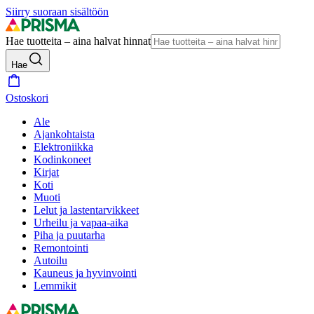
Siirry suoraan sisältöön
Hae tuotteita – aina halvat hinnat
Hae
Ostoskori
Ale
Ajankohtaista
Elektroniikka
Kodinkoneet
Kirjat
Koti
Muoti
Lelut ja lastentarvikkeet
Urheilu ja vapaa-aika
Piha ja puutarha
Remontointi
Autoilu
Kauneus ja hyvinvointi
Lemmikit