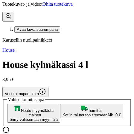
Tuotekuvat- ja videot
Ohita tuotekuva
Avaa kuva suurempana
Karusellin nuolipainikkeet
House
House kylmäkassi 4 l
3,95 €
Verkkokaupan hinta
Valitse toimitustapa
Nouto myymälästä
Toimitus
Ilmainen
Kotiin tai noutopisteeseen
Alk. 0 €
Siirry valitsemaan myymälä