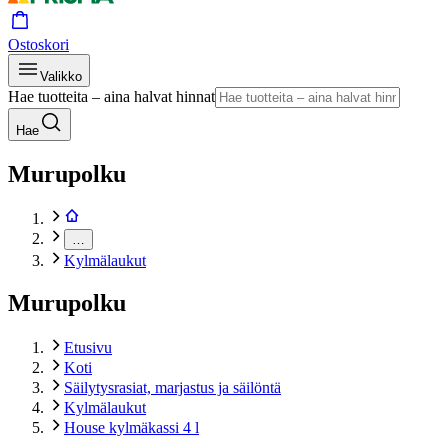
Ostoskori
Valikko
Hae tuotteita – aina halvat hinnat
Hae
Murupolku
…
Kylmälaukut
Murupolku
Etusivu
Koti
Säilytysrasiat, marjastus ja säilöntä
Kylmälaukut
House kylmäkassi 4 l