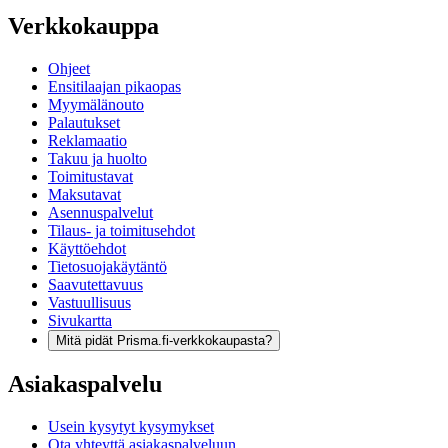
Verkkokauppa
Ohjeet
Ensitilaajan pikaopas
Myymälänouto
Palautukset
Reklamaatio
Takuu ja huolto
Toimitustavat
Maksutavat
Asennuspalvelut
Tilaus- ja toimitusehdot
Käyttöehdot
Tietosuojakäytäntö
Saavutettavuus
Vastuullisuus
Sivukartta
Mitä pidät Prisma.fi-verkkokaupasta?
Asiakaspalvelu
Usein kysytyt kysymykset
Ota yhteyttä asiakaspalveluun