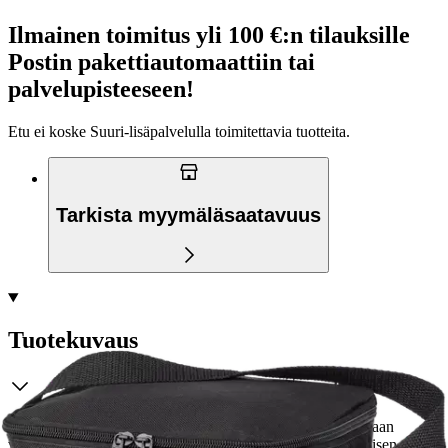
Ilmainen toimitus yli 100 €:n tilauksille
Postin pakettiautomaattiin tai
palvelupisteeseen!
Etu ei koske Suuri‑lisäpalvelulla toimitettavia tuotteita.
Tarkista myymäläsaatavuus
Tuotekuvaus
Kompakti House-kylmälaukku, jossa on olkahihna. Suljetaan
vetoketjulla. Mitat 20 x 15 x 15 cm, tilavuus 4 litraa. Päällisen