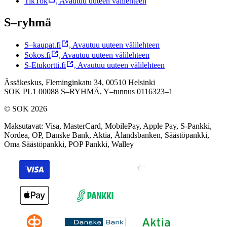
TikTok
,
Avautuu uuteen välilehteen
S–ryhmä
S–kaupat.fi
,
Avautuu uuteen välilehteen
Sokos.fi
,
Avautuu uuteen välilehteen
S-Etukortti.fi
,
Avautuu uuteen välilehteen
Ässäkeskus, Fleminginkatu 34, 00510 Helsinki
SOK PL1 00088 S–RYHMÄ,
Y–tunnus 0116323–1
© SOK 2026
Maksutavat
:
Visa, MasterCard, MobilePay, Apple Pay, S-Pankki,
Nordea, OP, Danske Bank, Aktia, Ålandsbanken, Säästöpankki,
Oma Säästöpankki, POP Pankki, Walley