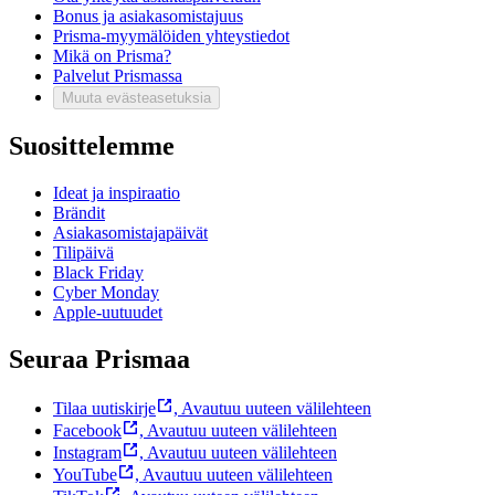
Bonus ja asiakasomistajuus
Prisma-myymälöiden yhteystiedot
Mikä on Prisma?
Palvelut Prismassa
Muuta evästeasetuksia
Suosittelemme
Ideat ja inspiraatio
Brändit
Asiakasomistajapäivät
Tilipäivä
Black Friday
Cyber Monday
Apple-uutuudet
Seuraa Prismaa
Tilaa uutiskirje
,
Avautuu uuteen välilehteen
Facebook
,
Avautuu uuteen välilehteen
Instagram
,
Avautuu uuteen välilehteen
YouTube
,
Avautuu uuteen välilehteen