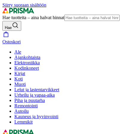
Siirry suoraan sisältöön
Hae tuotteita – aina halvat hinnat
Hae
Ostoskori
Ale
Ajankohtaista
Elektroniikka
Kodinkoneet
Kirjat
Koti
Muoti
Lelut ja lastentarvikkeet
Urheilu ja vapaa-aika
Piha ja puutarha
Remontointi
Autoilu
Kauneus ja hyvinvointi
Lemmikit