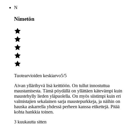
N
Nimetön
Tuotearvioiden keskiarvo
5
/5
Aivan yllärihyvä lisä keittiöön. On tullut innostuttua
maustamisesta. Tämä pöydällä on yllättäen kätevämpi kuin
maustehylly lieden yläpuolella. On myös siistimpi kuin eri
valmistajien sekalainen sarja maustepurkkeja, ja näihin on
hauska askarrella yhdessä perheen kanssa etikettejä. Pitää
kohta hankkia toinen.
3 kuukautta sitten