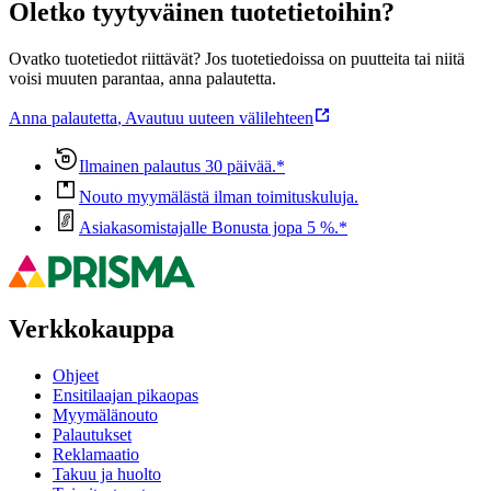
Oletko tyytyväinen tuotetietoihin?
Ovatko tuotetiedot riittävät? Jos tuotetiedoissa on puutteita tai niitä
voisi muuten parantaa, anna palautetta.
Anna palautetta
,
Avautuu uuteen välilehteen
Ilmainen palautus 30 päivää.*
Nouto myymälästä ilman toimituskuluja.
Asiakasomistajalle Bonusta jopa 5 %.*
Verkkokauppa
Ohjeet
Ensitilaajan pikaopas
Myymälänouto
Palautukset
Reklamaatio
Takuu ja huolto