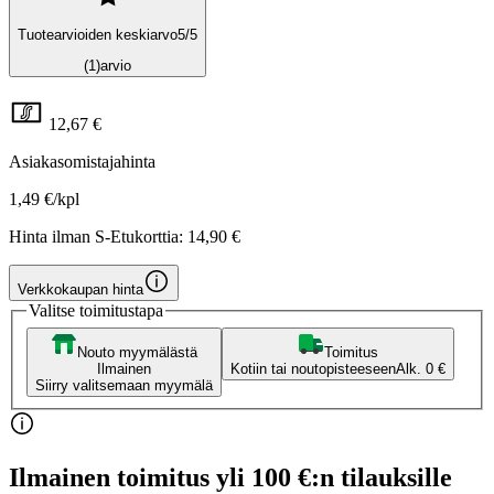
Tuotearvioiden keskiarvo
5
/5
(1)
arvio
12,67 €
Asiakasomistajahinta
1,49 €/kpl
Hinta ilman S-Etukorttia:
14,90 €
Verkkokaupan hinta
Valitse toimitustapa
Nouto myymälästä
Toimitus
Ilmainen
Kotiin tai noutopisteeseen
Alk. 0 €
Siirry valitsemaan myymälä
Ilmainen toimitus yli 100 €:n tilauksille