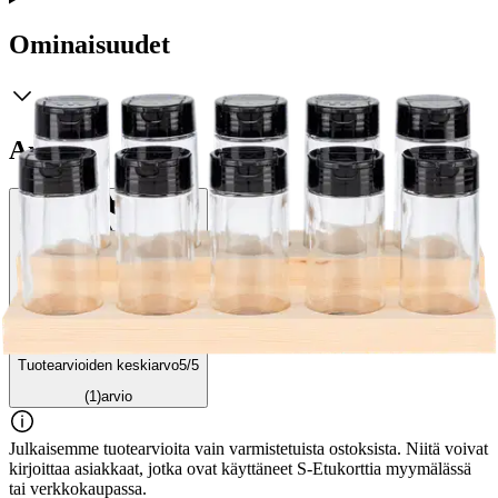
Ominaisuudet
Arviot
Tuotearvioiden keskiarvo
5
/5
(1)
arvio
Julkaisemme tuotearvioita vain varmistetuista ostoksista. Niitä voivat
kirjoittaa asiakkaat, jotka ovat käyttäneet S-Etukorttia myymälässä
tai verkkokaupassa.