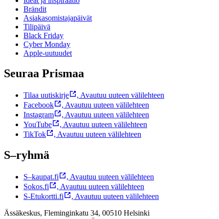
Ideat ja inspiraatio
Brändit
Asiakasomistajapäivät
Tilipäivä
Black Friday
Cyber Monday
Apple-uutuudet
Seuraa Prismaa
Tilaa uutiskirje
,
Avautuu uuteen välilehteen
Facebook
,
Avautuu uuteen välilehteen
Instagram
,
Avautuu uuteen välilehteen
YouTube
,
Avautuu uuteen välilehteen
TikTok
,
Avautuu uuteen välilehteen
S–ryhmä
S–kaupat.fi
,
Avautuu uuteen välilehteen
Sokos.fi
,
Avautuu uuteen välilehteen
S-Etukortti.fi
,
Avautuu uuteen välilehteen
Ässäkeskus, Fleminginkatu 34, 00510 Helsinki