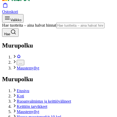
Ostoskori
Valikko
Hae tuotteita – aina halvat hinnat
Hae
Murupolku
…
Maustemyllyt
Murupolku
Etusivu
Koti
Ruoanvalmistus ja keittiövälineet
Keittiön tarvikkeet
Maustemyllyt
House maustepurkit 10 kpl