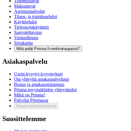
Toimitustavat
Maksutavat
Asennuspalvelut
Tilaus- ja toimitusehdot
Käyttöehdot
Tietosuojakäytäntö
Saavutettavuus
Vastuullisuus
Sivukartta
Mitä pidät Prisma.fi-verkkokaupasta?
Asiakaspalvelu
Usein kysytyt kysymykset
Ota yhteyttä asiakaspalveluun
Bonus ja asiakasomistajuus
Prisma-myymälöiden yhteystiedot
Mikä on Prisma?
Palvelut Prismassa
Muuta evästeasetuksia
Suosittelemme