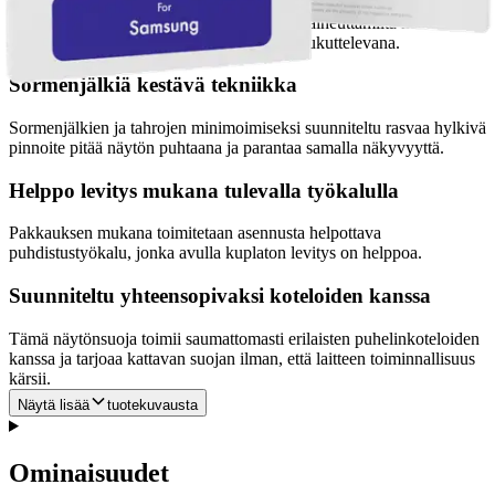
Kestävä pinta suojaa jokapäiväisen käytön aiheuttamilta naarmuilta,
jolloin näyttö pysyy koskemattomana ja houkuttelevana.
Sormenjälkiä kestävä tekniikka
Sormenjälkien ja tahrojen minimoimiseksi suunniteltu rasvaa hylkivä
pinnoite pitää näytön puhtaana ja parantaa samalla näkyvyyttä.
Helppo levitys mukana tulevalla työkalulla
Pakkauksen mukana toimitetaan asennusta helpottava
puhdistustyökalu, jonka avulla kuplaton levitys on helppoa.
Suunniteltu yhteensopivaksi koteloiden kanssa
Tämä näytönsuoja toimii saumattomasti erilaisten puhelinkoteloiden
kanssa ja tarjoaa kattavan suojan ilman, että laitteen toiminnallisuus
kärsii.
Näytä lisää
tuotekuvausta
Ominaisuudet