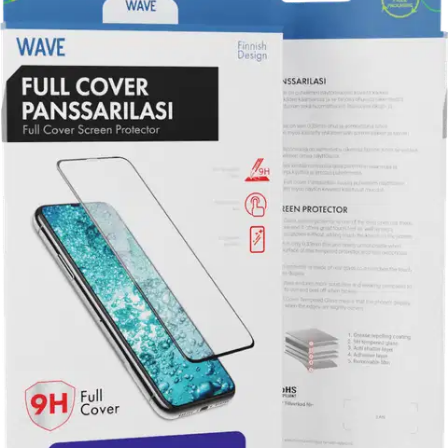
BatPower Wave -näytönsuoja tarjoaa täydellisen täyden suojan
matkapuhelimille, joten se on tärkeä lisävaruste laitteiden
suojaamiseen. Se on valmistettu 9H-karkaistusta lasista ja takaa
korkean kestävyyden iskuja ja naarmuja vastaan säilyttäen samalla
tyylikkään mustan kehyksen. Rasvaa hylkivä pinnoite pitää näytön
puhtaana ja kirkkaana minimoiden tahrat ja sormenjäljet. Jokainen
pakkaus sisältää näytönsuojan ja puhdistustyökalun helppoa
kiinnittämistä varten.
Tämä puhelinkoteloiden kanssa
yhteensopivaksi suunniteltu näytönsuoja tarjoaa saumattoman
istuvuuden ja luotettavan suojan päivittäistä kulumista vastaan. Sen
RoHS-vaatimustenmukaisuus vastaa
ympäristöturvallisuusstandardeja, mikä takaa vastuullisen käytön
laadusta tinkimättä.
Vankka törmäyssuojaus
Karkaistua lasia oleva materiaali suojaa luotettavasti iskuilta ja auttaa
estämään näytön vahingoittumisen pudotuksista ja muista
onnettomuuksista.
Tehokas naarmunkestävyys