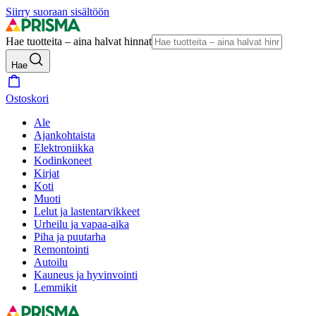
Siirry suoraan sisältöön
Hae tuotteita – aina halvat hinnat
Hae
Ostoskori
Ale
Ajankohtaista
Elektroniikka
Kodinkoneet
Kirjat
Koti
Muoti
Lelut ja lastentarvikkeet
Urheilu ja vapaa-aika
Piha ja puutarha
Remontointi
Autoilu
Kauneus ja hyvinvointi
Lemmikit