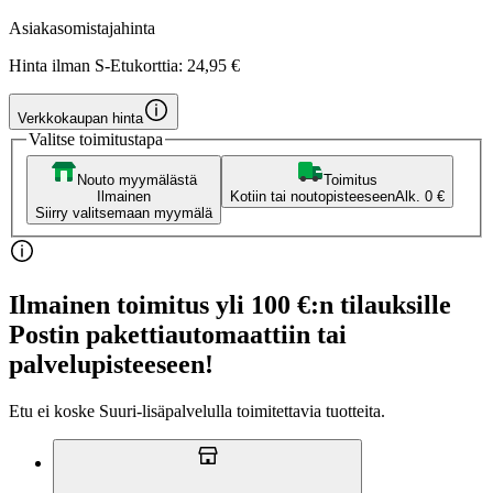
Asiakasomistajahinta
Hinta ilman S-Etukorttia:
24,95 €
Verkkokaupan hinta
Valitse toimitustapa
Nouto myymälästä
Toimitus
Ilmainen
Kotiin tai noutopisteeseen
Alk. 0 €
Siirry valitsemaan myymälä
Ilmainen toimitus yli 100 €:n tilauksille
Postin pakettiautomaattiin tai
palvelupisteeseen!
Etu ei koske Suuri‑lisäpalvelulla toimitettavia tuotteita.