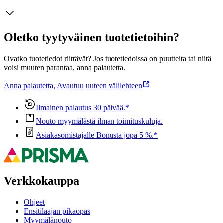
Oletko tyytyväinen tuotetietoihin?
Ovatko tuotetiedot riittävät? Jos tuotetiedoissa on puutteita tai niitä
voisi muuten parantaa, anna palautetta.
Anna palautetta
,
Avautuu uuteen välilehteen
Ilmainen palautus 30 päivää.*
Nouto myymälästä ilman toimituskuluja.
Asiakasomistajalle Bonusta jopa 5 %.*
Verkkokauppa
Ohjeet
Ensitilaajan pikaopas
Myymälänouto