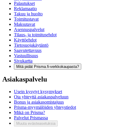
Palautukset
Reklamaatio
Takuu ja huolto
Toimitustavat
Maksutavat
Asennuspalvelut
Tilaus- ja toimitusehdot
Käyttöehdot
Tietosuojakäytäntö
Saavutettavuus
Vastuullisuus
Sivukartta
Mitä pidät Prisma.fi-verkkokaupasta?
Asiakaspalvelu
Usein kysytyt kysymykset
Ota yhteyttä asiakaspalveluun
Bonus ja asiakasomistajuus
Prisma-myymälöiden yhteystiedot
Mikä on Prisma?
Palvelut Prismassa
Muuta evästeasetuksia