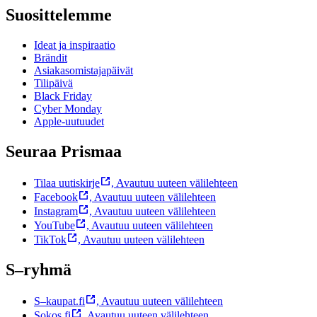
Suosittelemme
Ideat ja inspiraatio
Brändit
Asiakasomistajapäivät
Tilipäivä
Black Friday
Cyber Monday
Apple-uutuudet
Seuraa Prismaa
Tilaa uutiskirje
,
Avautuu uuteen välilehteen
Facebook
,
Avautuu uuteen välilehteen
Instagram
,
Avautuu uuteen välilehteen
YouTube
,
Avautuu uuteen välilehteen
TikTok
,
Avautuu uuteen välilehteen
S–ryhmä
S–kaupat.fi
,
Avautuu uuteen välilehteen
Sokos.fi
,
Avautuu uuteen välilehteen