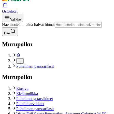
Ostoskori
Valikko
Hae tuotteita – aina halvat hinnat
Hae
Murupolku
…
Puhelimen panssarilasit
Murupolku
Etusivu
Elektroniikka
Puhelimet ja tarvikkeet
Puhelintarvikkeet
Puhelimen panssarilasit
Wave Full Cover Panssarilasi, Samsung Galaxy A34 5G,