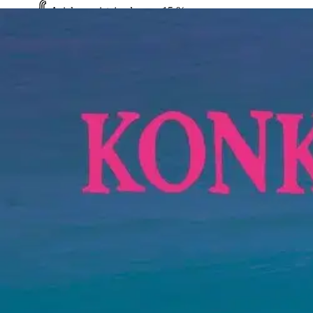
Asiakasomistaja-alennus
-15 %
Avaa kuva suurempana
Karusellin nuolipainikkeet
Otava
Ruohonen, Konkkaronkka
26,82 €
Asiakasomistajahinta
Hinta ilman S-Etukorttia:
31,55 €
Verkkokaupan hinta
Valitse toimitustapa