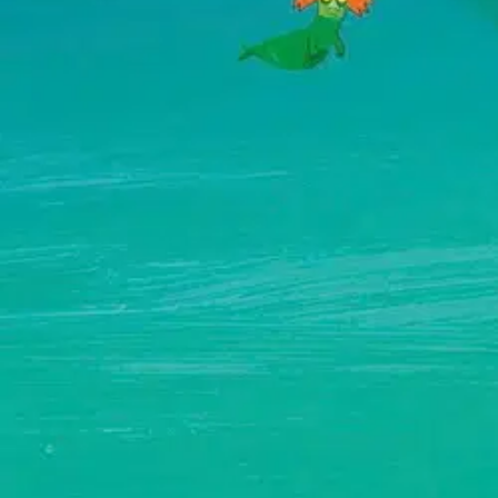
Kummallinen konkkaronkka päätyy riimitellylle riemulomalle. Kuinkas s
matkaopas, monenlaisia menopelejä ja salaperäinen saari. Konkkaronka
toiseen. Linda Bondestamin huimissa kuvissa ollaan huipulla ja sukel
kirjan manttelinperijä ja esikuvansa tapaan täynnä jos jonkinlaisia reik
Näytä lisää
tuotekuvausta
Ominaisuudet
Oletko tyytyväinen tuotetietoihin?
Ovatko tuotetiedot riittävät? Jos tuotetiedoissa on puutteita tai niitä v
Anna palautetta
,
Avautuu uuteen välilehteen
Ilmainen palautus 30 päivää.*
Nouto myymälästä ilman toimituskuluja.