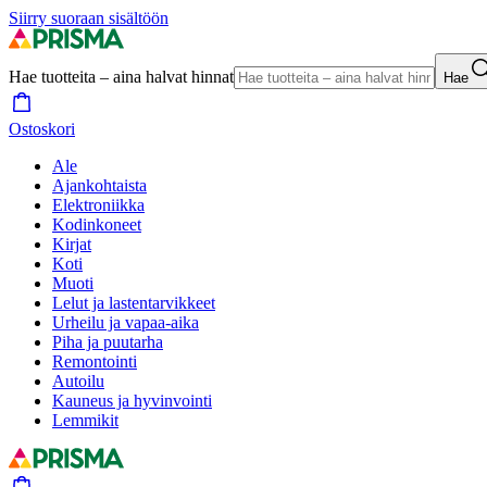
Siirry suoraan sisältöön
Hae tuotteita – aina halvat hinnat
Hae
Ostoskori
Ale
Ajankohtaista
Elektroniikka
Kodinkoneet
Kirjat
Koti
Muoti
Lelut ja lastentarvikkeet
Urheilu ja vapaa-aika
Piha ja puutarha
Remontointi
Autoilu
Kauneus ja hyvinvointi
Lemmikit