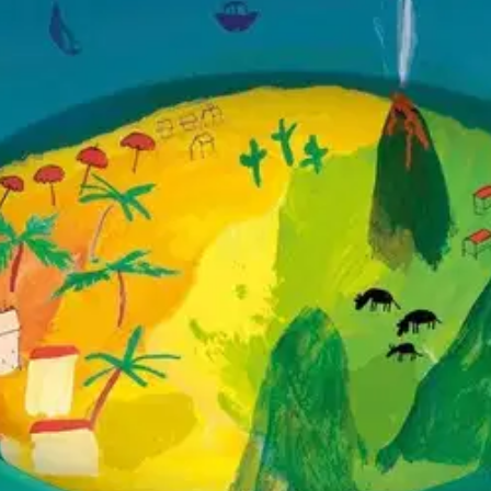
stin pakettiautomaattiin tai palvelupisteesee