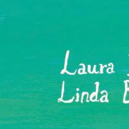
Asiakasomistajalle Bonusta jopa 5 %.*
Verkkokauppa
Ohjeet
Ensitilaajan pikaopas
Myymälänouto
Palautukset
Reklamaatio
Takuu ja huolto
Toimitustavat
Maksutavat
Asennuspalvelut
Tilaus- ja toimitusehdot
Käyttöehdot
Tietosuojakäytäntö
Saavutettavuus
Vastuullisuus
Sivukartta
Mitä pidät Prisma.fi-verkkokaupasta?