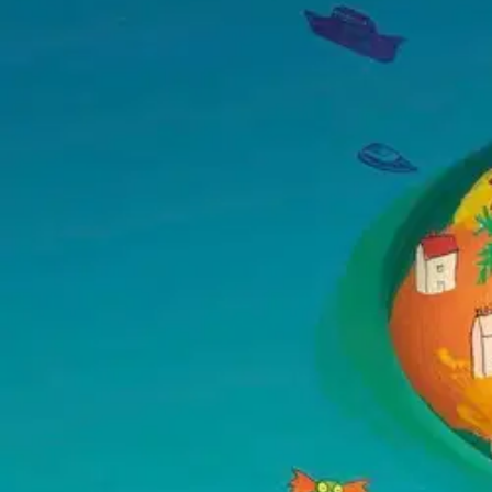
Nouto myymälästä
Toimitus
Ei saatavilla
Kotiin tai noutopisteeseen
Alk. 0 €
Ilmainen toimitus yli 100 €:n tilauksille Po
Etu ei koske Suuri‑lisäpalvelulla toimitettavia tuotteita.
Tarkista myymäläsaatavuus
Ei saatavilla
Tuotekuvaus