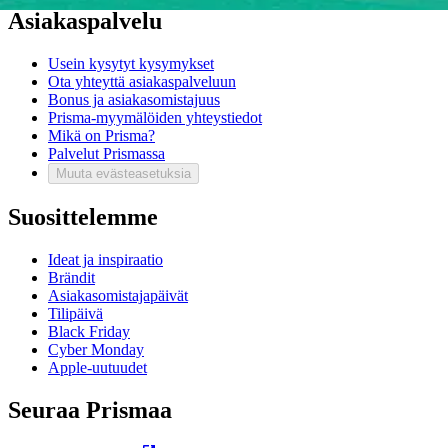
Asiakaspalvelu
Usein kysytyt kysymykset
Ota yhteyttä asiakaspalveluun
Bonus ja asiakasomistajuus
Prisma-myymälöiden yhteystiedot
Mikä on Prisma?
Palvelut Prismassa
Muuta evästeasetuksia
Suosittelemme
Ideat ja inspiraatio
Brändit
Asiakasomistajapäivät
Tilipäivä
Black Friday
Cyber Monday
Apple-uutuudet
Seuraa Prismaa