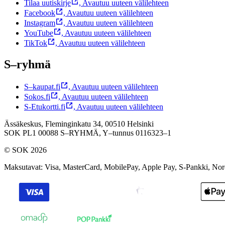
Tilaa uutiskirje
,
Avautuu uuteen välilehteen
Facebook
,
Avautuu uuteen välilehteen
Instagram
,
Avautuu uuteen välilehteen
YouTube
,
Avautuu uuteen välilehteen
TikTok
,
Avautuu uuteen välilehteen
S–ryhmä
S–kaupat.fi
,
Avautuu uuteen välilehteen
Sokos.fi
,
Avautuu uuteen välilehteen
S-Etukortti.fi
,
Avautuu uuteen välilehteen
Ässäkeskus, Fleminginkatu 34, 00510 Helsinki
SOK PL1 00088 S–RYHMÄ,
Y–tunnus 0116323–1
© SOK 2026
Maksutavat
:
Visa, MasterCard, MobilePay, Apple Pay, S-Pankki, No