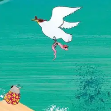
ä maisemasta toiseen? Äiti ja kolme villiä vekaraa, uupunut
umoristinen runotarina kuljettaa kaikenkarvaista retkuetta ihmeestä
a paljon enemmän. Kirja on Tove Janssonin Kuinkas sitten kävikään -