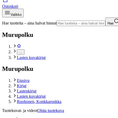
Ostoskori
Valikko
Hae tuotteita – aina halvat hinnat
Hae
Murupolku
…
Lasten kuvakirjat
Murupolku
Etusivu
Kirjat
Lastenkirjat
Lasten kuvakirjat
Ruohonen, Konkkaronkka
Tuotekuvat- ja videot
Ohita tuotekuva