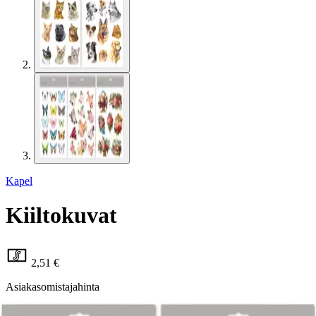
Kapel
Kiiltokuvat
2,51 €
Asiakasomistajahinta
Hinta ilman S-Etukorttia:
2,95 €