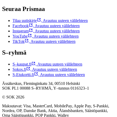
Seuraa Prismaa
Tilaa uutiskirje
,
Avautuu uuteen välilehteen
Facebook
,
Avautuu uuteen välilehteen
Instagram
,
Avautuu uuteen välilehteen
YouTube
,
Avautuu uuteen välilehteen
TikTok
,
Avautuu uuteen välilehteen
S–ryhmä
S–kaupat.fi
,
Avautuu uuteen välilehteen
Sokos.fi
,
Avautuu uuteen välilehteen
S-Etukortti.fi
,
Avautuu uuteen välilehteen
Ässäkeskus, Fleminginkatu 34, 00510 Helsinki
SOK PL1 00088 S–RYHMÄ,
Y–tunnus 0116323–1
© SOK 2026
Maksutavat
:
Visa, MasterCard, MobilePay, Apple Pay, S-Pankki,
Nordea, OP, Danske Bank, Aktia, Ålandsbanken, Säästöpankki,
Oma Säästöpankki, POP Pankki, Walley