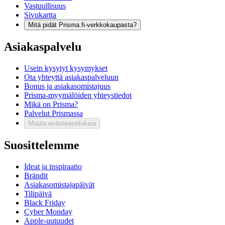
Vastuullisuus
Sivukartta
Mitä pidät Prisma.fi-verkkokaupasta?
Asiakaspalvelu
Usein kysytyt kysymykset
Ota yhteyttä asiakaspalveluun
Bonus ja asiakasomistajuus
Prisma-myymälöiden yhteystiedot
Mikä on Prisma?
Palvelut Prismassa
Muuta evästeasetuksia
Suosittelemme
Ideat ja inspiraatio
Brändit
Asiakasomistajapäivät
Tilipäivä
Black Friday
Cyber Monday
Apple-uutuudet