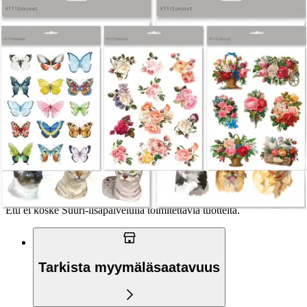
Verkkokaupan hinta
Valitse toimitustapa
Nouto myymälästä
Toimitus
Ilmainen
Kotiin tai noutopisteeseen
Alk. 0 €
Siirry valitsemaan myymälä
Ilmainen toimitus yli 100 €:n tilauksille
Postin pakettiautomaattiin tai
palvelupisteeseen!
Etu ei koske Suuri‑lisäpalvelulla toimitettavia tuotteita.
Tarkista myymäläsaatavuus