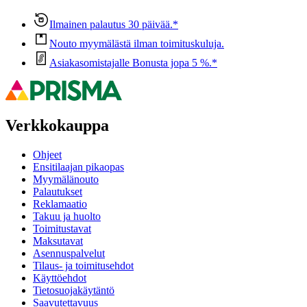
Ilmainen palautus 30 päivää.*
Nouto myymälästä ilman toimituskuluja.
Asiakasomistajalle Bonusta jopa 5 %.*
Verkkokauppa
Ohjeet
Ensitilaajan pikaopas
Myymälänouto
Palautukset
Reklamaatio
Takuu ja huolto
Toimitustavat
Maksutavat
Asennuspalvelut
Tilaus- ja toimitusehdot
Käyttöehdot
Tietosuojakäytäntö
Saavutettavuus