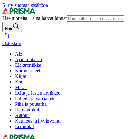
Siirry suoraan sisältöön
Hae tuotteita – aina halvat hinnat
Hae
Ostoskori
Ale
Ajankohtaista
Elektroniikka
Kodinkoneet
Kirjat
Koti
Muoti
Lelut ja lastentarvikkeet
Urheilu ja vapaa-aika
Piha ja puutarha
Remontointi
Autoilu
Kauneus ja hyvinvointi
Lemmikit