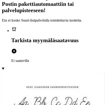
Postin pakettiautomaattiin tai
palvelupisteeseen!
Etu ei koske Suuri‑lisäpalvelulla toimitettavia tuotteita.
Tarkista myymäläsaatavuus
Ei saatavilla
Tuotekuvaus
Tämä kaunokirjoitusopas on tehty rakkaudesta kauniiseen käsialaan.
Se sisältää kirjainkohtaista toistoharjoittelua, sanojen