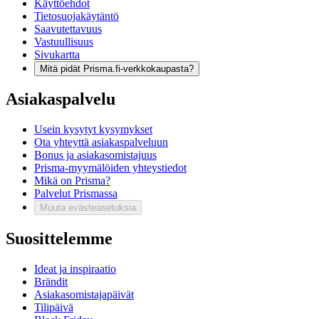
Käyttöehdot
Tietosuojakäytäntö
Saavutettavuus
Vastuullisuus
Sivukartta
Mitä pidät Prisma.fi-verkkokaupasta?
Asiakaspalvelu
Usein kysytyt kysymykset
Ota yhteyttä asiakaspalveluun
Bonus ja asiakasomistajuus
Prisma-myymälöiden yhteystiedot
Mikä on Prisma?
Palvelut Prismassa
Muuta evästeasetuksia
Suosittelemme
Ideat ja inspiraatio
Brändit
Asiakasomistajapäivät
Tilipäivä