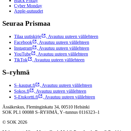
Black Friday
Cyber Monday
Apple-uutuudet
Seuraa Prismaa
Tilaa uutiskirje
,
Avautuu uuteen välilehteen
Facebook
,
Avautuu uuteen välilehteen
Instagram
,
Avautuu uuteen välilehteen
YouTube
,
Avautuu uuteen välilehteen
TikTok
,
Avautuu uuteen välilehteen
S–ryhmä
S–kaupat.fi
,
Avautuu uuteen välilehteen
Sokos.fi
,
Avautuu uuteen välilehteen
S-Etukortti.fi
,
Avautuu uuteen välilehteen
Ässäkeskus, Fleminginkatu 34, 00510 Helsinki
SOK PL1 00088 S–RYHMÄ,
Y–tunnus 0116323–1
© SOK 2026