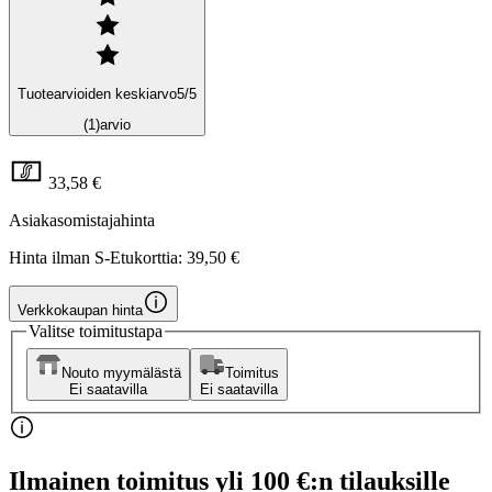
Tuotearvioiden keskiarvo
5
/5
(1)
arvio
33,58 €
Asiakasomistajahinta
Hinta ilman S-Etukorttia:
39,50 €
Verkkokaupan hinta
Valitse toimitustapa
Nouto myymälästä
Toimitus
Ei saatavilla
Ei saatavilla
Ilmainen toimitus yli 100 €:n tilauksille