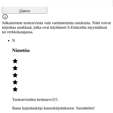
Tuotearvioiden keskiarvo
5
/5
(1)
arvio
Julkaisemme tuotearvioita vain varmistetuista ostoksista. Niitä voivat
kirjoittaa asiakkaat, jotka ovat käyttäneet S-Etukorttia myymälässä
tai verkkokaupassa.
N
Nimetön
Tuotearvioiden keskiarvo
5
/5
Ihana harjoituskirja kaunokirjoitukseen. Suosittelen!