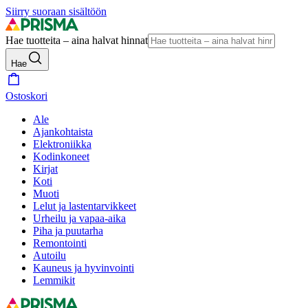
Siirry suoraan sisältöön
Hae tuotteita – aina halvat hinnat
Hae
Ostoskori
Ale
Ajankohtaista
Elektroniikka
Kodinkoneet
Kirjat
Koti
Muoti
Lelut ja lastentarvikkeet
Urheilu ja vapaa-aika
Piha ja puutarha
Remontointi
Autoilu
Kauneus ja hyvinvointi
Lemmikit