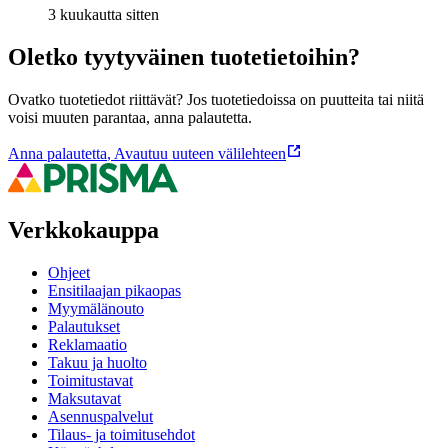
3 kuukautta sitten
Oletko tyytyväinen tuotetietoihin?
Ovatko tuotetiedot riittävät? Jos tuotetiedoissa on puutteita tai niitä
voisi muuten parantaa, anna palautetta.
Anna palautetta
,
Avautuu uuteen välilehteen
Verkkokauppa
Ohjeet
Ensitilaajan pikaopas
Myymälänouto
Palautukset
Reklamaatio
Takuu ja huolto
Toimitustavat
Maksutavat
Asennuspalvelut
Tilaus- ja toimitusehdot