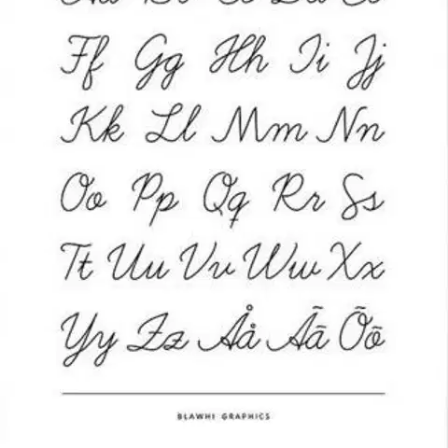
jäljentämistehtäviä, kaksikirjaimisia sidontaharjoitteita sekä
muutamia elämässä tarvittavia toivotuksia ja voimalauseita.
Työkirjan avulla pääset uppoutumaan kauniiden koukeroiden
maailmaan ja saat mielekästä tekemistä. Kaunokirjoitusopas sopiikin
paitsi käsialan ja kaunokirjainten harjoitteluun, myös rentouttavaksi
pysähtymishetkeksi arjen keskelle.
Ominaisuudet
Arviot