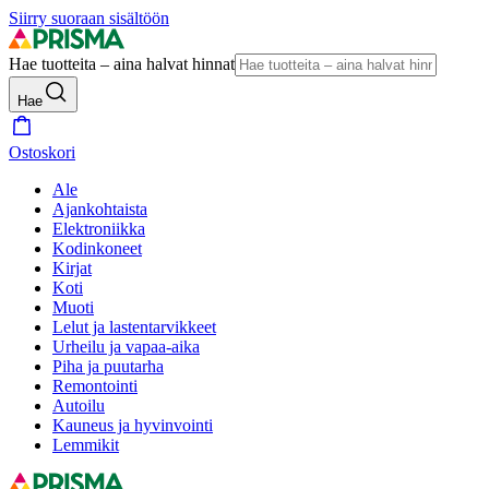
Siirry suoraan sisältöön
Hae tuotteita – aina halvat hinnat
Hae
Ostoskori
Ale
Ajankohtaista
Elektroniikka
Kodinkoneet
Kirjat
Koti
Muoti
Lelut ja lastentarvikkeet
Urheilu ja vapaa-aika
Piha ja puutarha
Remontointi
Autoilu
Kauneus ja hyvinvointi
Lemmikit