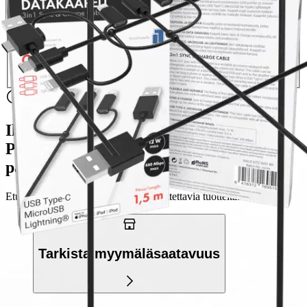
Verkkokaupan hinta
Valitse toimitustapa
Nouto myymälästä
Toimitus
Ilmainen
Kotiin tai noutopisteeseen
Alk. 0 €
Siirry valitsemaan myymälä
Ilmainen toimitus yli 100 €:n tilauksille
Postin pakettiautomaattiin tai
palvelupisteeseen!
Etu ei koske Suuri‑lisäpalvelulla toimitettavia tuotteita.
Tarkista myymäläsaatavuus