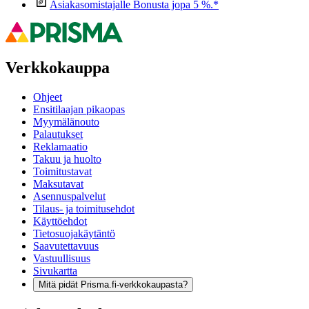
Asiakasomistajalle Bonusta jopa 5 %.*
Verkkokauppa
Ohjeet
Ensitilaajan pikaopas
Myymälänouto
Palautukset
Reklamaatio
Takuu ja huolto
Toimitustavat
Maksutavat
Asennuspalvelut
Tilaus- ja toimitusehdot
Käyttöehdot
Tietosuojakäytäntö
Saavutettavuus
Vastuullisuus
Sivukartta
Mitä pidät Prisma.fi-verkkokaupasta?