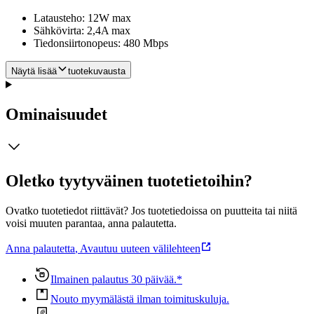
Latausteho: 12W max
Sähkövirta: 2,4A max
Tiedonsiirtonopeus: 480 Mbps
Näytä lisää
tuotekuvausta
Ominaisuudet
Oletko tyytyväinen tuotetietoihin?
Ovatko tuotetiedot riittävät? Jos tuotetiedoissa on puutteita tai niitä
voisi muuten parantaa, anna palautetta.
Anna palautetta
,
Avautuu uuteen välilehteen
Ilmainen palautus 30 päivää.*
Nouto myymälästä ilman toimituskuluja.