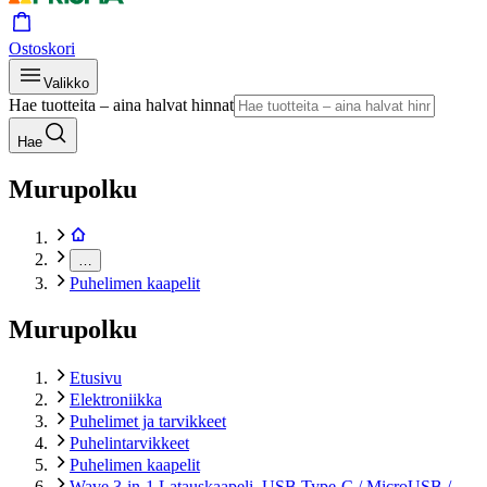
Ostoskori
Valikko
Hae tuotteita – aina halvat hinnat
Hae
Murupolku
…
Puhelimen kaapelit
Murupolku
Etusivu
Elektroniikka
Puhelimet ja tarvikkeet
Puhelintarvikkeet
Puhelimen kaapelit
Wave 3-in-1 Latauskaapeli, USB Type-C / MicroUSB /