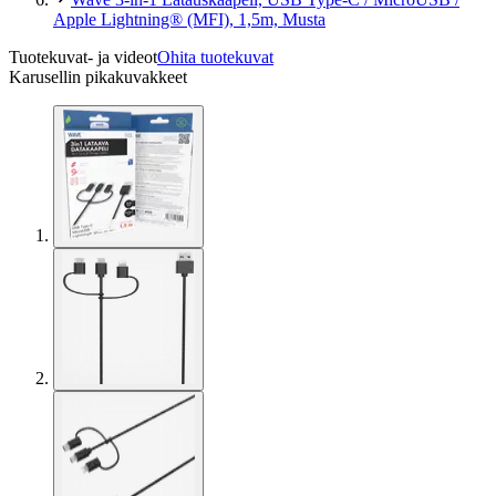
Apple Lightning® (MFI), 1,5m, Musta
Tuotekuvat- ja videot
Ohita tuotekuvat
Karusellin pikakuvakkeet