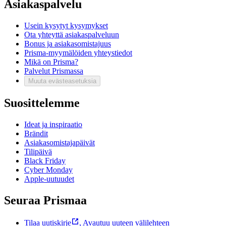
Asiakaspalvelu
Usein kysytyt kysymykset
Ota yhteyttä asiakaspalveluun
Bonus ja asiakasomistajuus
Prisma-myymälöiden yhteystiedot
Mikä on Prisma?
Palvelut Prismassa
Muuta evästeasetuksia
Suosittelemme
Ideat ja inspiraatio
Brändit
Asiakasomistajapäivät
Tilipäivä
Black Friday
Cyber Monday
Apple-uutuudet
Seuraa Prismaa
Tilaa uutiskirje
,
Avautuu uuteen välilehteen