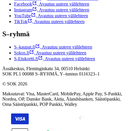
Facebook
,
Avautuu uuteen välilehteen
Instagram
,
Avautuu uuteen välilehteen
YouTube
,
Avautuu uuteen välilehteen
TikTok
,
Avautuu uuteen välilehteen
S–ryhmä
S–kaupat.fi
,
Avautuu uuteen välilehteen
Sokos.fi
,
Avautuu uuteen välilehteen
S-Etukortti.fi
,
Avautuu uuteen välilehteen
Ässäkeskus, Fleminginkatu 34, 00510 Helsinki
SOK PL1 00088 S–RYHMÄ,
Y–tunnus 0116323–1
© SOK 2026
Maksutavat
:
Visa, MasterCard, MobilePay, Apple Pay, S-Pankki,
Nordea, OP, Danske Bank, Aktia, Ålandsbanken, Säästöpankki,
Oma Säästöpankki, POP Pankki, Walley