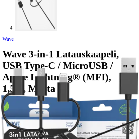
Wave
Wave 3-in-1 Latauskaapeli,
USB Type-C / MicroUSB /
Apple Lightning® (MFI),
1,5m, Musta
16,96 €
Asiakasomistajahinta
Hinta ilman S-Etukorttia:
19,95 €