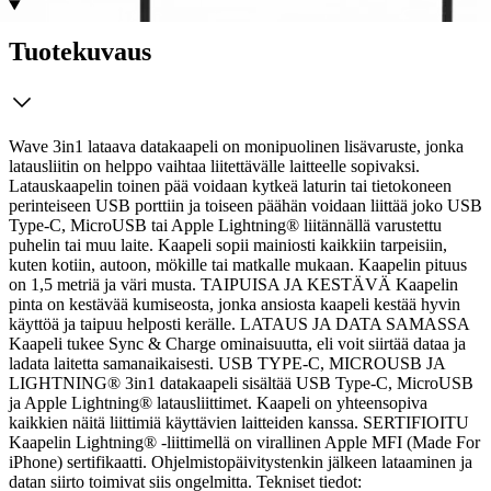
Tuotekuvaus
Wave 3in1 lataava datakaapeli on monipuolinen lisävaruste, jonka
latausliitin on helppo vaihtaa liitettävälle laitteelle sopivaksi.
Latauskaapelin toinen pää voidaan kytkeä laturin tai tietokoneen
perinteiseen USB porttiin ja toiseen päähän voidaan liittää joko USB
Type-C, MicroUSB tai Apple Lightning® liitännällä varustettu
puhelin tai muu laite. Kaapeli sopii mainiosti kaikkiin tarpeisiin,
kuten kotiin, autoon, mökille tai matkalle mukaan. Kaapelin pituus
on 1,5 metriä ja väri musta.
TAIPUISA JA KESTÄVÄ Kaapelin
pinta on kestävää kumiseosta, jonka ansiosta kaapeli kestää hyvin
käyttöä ja taipuu helposti kerälle. LATAUS JA DATA SAMASSA
Kaapeli tukee Sync & Charge ominaisuutta, eli voit siirtää dataa ja
ladata laitetta samanaikaisesti. USB TYPE-C, MICROUSB JA
LIGHTNING® 3in1 datakaapeli sisältää USB Type-C, MicroUSB
ja Apple Lightning® latausliittimet. Kaapeli on yhteensopiva
kaikkien näitä liittimiä käyttävien laitteiden kanssa. SERTIFIOITU
Kaapelin Lightning® -liittimellä on virallinen Apple MFI (Made For
iPhone) sertifikaatti. Ohjelmistopäivitystenkin jälkeen lataaminen ja
datan siirto toimivat siis ongelmitta. Tekniset tiedot: