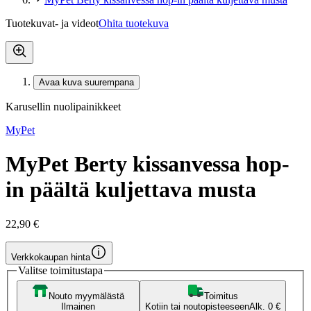
Tuotekuvat- ja videot
Ohita tuotekuva
Avaa kuva suurempana
Karusellin nuolipainikkeet
MyPet
MyPet Berty kissanvessa hop-
in päältä kuljettava musta
22,90 €
Verkkokaupan hinta
Valitse toimitustapa
Nouto myymälästä
Toimitus
Ilmainen
Kotiin tai noutopisteeseen
Alk. 0 €