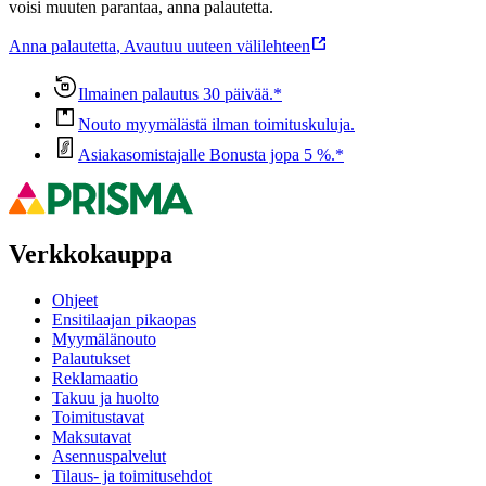
voisi muuten parantaa, anna palautetta.
Anna palautetta
,
Avautuu uuteen välilehteen
Ilmainen palautus 30 päivää.*
Nouto myymälästä ilman toimituskuluja.
Asiakasomistajalle Bonusta jopa 5 %.*
Verkkokauppa
Ohjeet
Ensitilaajan pikaopas
Myymälänouto
Palautukset
Reklamaatio
Takuu ja huolto
Toimitustavat
Maksutavat
Asennuspalvelut
Tilaus- ja toimitusehdot