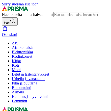
Siirry suoraan sisältöön
Hae tuotteita – aina halvat hinnat
Hae
Ostoskori
Ale
Ajankohtaista
Elektroniikka
Kodinkoneet
Kirjat
Koti
Muoti
Lelut ja lastentarvikkeet
Urheilu ja vapaa-aika
Piha ja puutarha
Remontointi
Autoilu
Kauneus ja hyvinvointi
Lemmikit