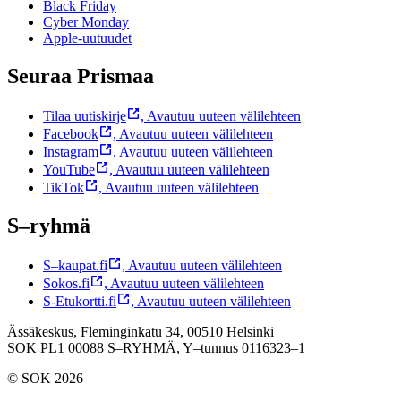
Black Friday
Cyber Monday
Apple-uutuudet
Seuraa Prismaa
Tilaa uutiskirje
,
Avautuu uuteen välilehteen
Facebook
,
Avautuu uuteen välilehteen
Instagram
,
Avautuu uuteen välilehteen
YouTube
,
Avautuu uuteen välilehteen
TikTok
,
Avautuu uuteen välilehteen
S–ryhmä
S–kaupat.fi
,
Avautuu uuteen välilehteen
Sokos.fi
,
Avautuu uuteen välilehteen
S-Etukortti.fi
,
Avautuu uuteen välilehteen
Ässäkeskus, Fleminginkatu 34, 00510 Helsinki
SOK PL1 00088 S–RYHMÄ,
Y–tunnus 0116323–1
© SOK 2026