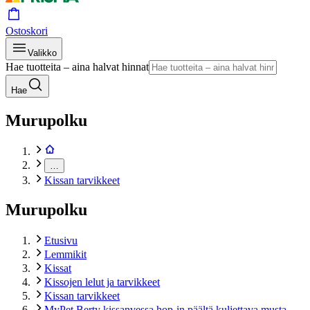
Ostoskori
Valikko
Hae tuotteita – aina halvat hinnat
Hae
Murupolku
…
Kissan tarvikkeet
Murupolku
Etusivu
Lemmikit
Kissat
Kissojen lelut ja tarvikkeet
Kissan tarvikkeet
MyPet Berty kissanvessa hop-in päältä kuljettava musta