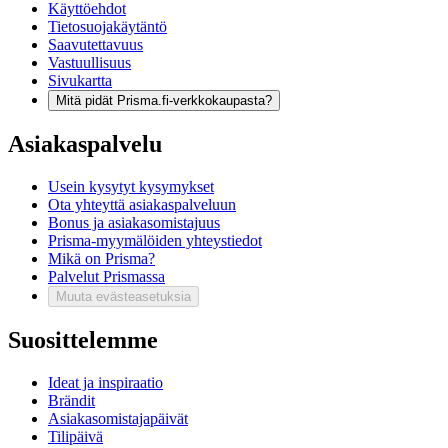
Käyttöehdot
Tietosuojakäytäntö
Saavutettavuus
Vastuullisuus
Sivukartta
Mitä pidät Prisma.fi-verkkokaupasta?
Asiakaspalvelu
Usein kysytyt kysymykset
Ota yhteyttä asiakaspalveluun
Bonus ja asiakasomistajuus
Prisma-myymälöiden yhteystiedot
Mikä on Prisma?
Palvelut Prismassa
Muuta evästeasetuksia
Suosittelemme
Ideat ja inspiraatio
Brändit
Asiakasomistajapäivät
Tilipäivä