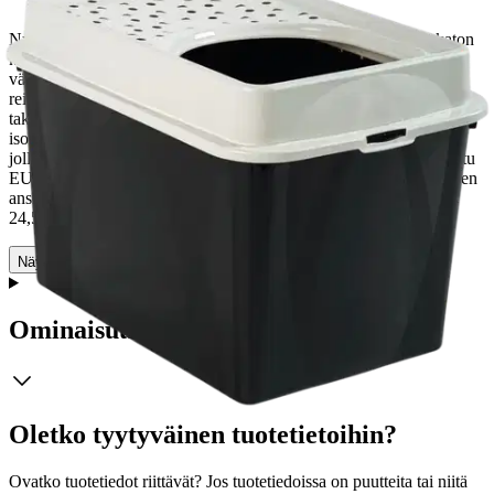
Nykyaikainen ja käytännöllinen kissanvessa, johon kuljetaan katon
kautta. Korkeat sivuseinät tarjoavat kissallesi yksityisyyttä ja
vähentävät hiekan kulkeutumista ympäristöön. Katossa olevien
reikien ansiosta kissan myös tassuissa kulkeutuva hiekka putoaa
takaisin vessaan. Suuaukko on reilun kokoinen, joten siitä mahtuu
isompikin kissa. Korkeaseinäinen vessa on kätevä myös kissalle,
jolla on taipumusta merkkailla korkealle vessan seinille. Valmistettu
EU:ssa.
Kissanhiekkalaatikko on helppo siivota irrotettavan kannen
ansiosta. Mitat: 57x39 cm, korkeus 40 cm. Kulkuaukon suuruus
24,5x23,5 cm.
Näytä lisää
tuotekuvausta
Ominaisuudet
Oletko tyytyväinen tuotetietoihin?
Ovatko tuotetiedot riittävät? Jos tuotetiedoissa on puutteita tai niitä