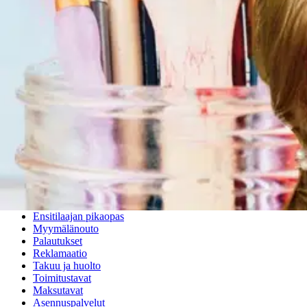
Ovatko tuotetiedot riittävät? Jos tuotetiedoissa on puutteita tai niitä v
Anna palautetta
,
Avautuu uuteen välilehteen
Ilmainen palautus 30 päivää.*
Nouto myymälästä ilman toimituskuluja.
Asiakasomistajalle Bonusta jopa 5 %.*
Verkkokauppa
Ohjeet
Ensitilaajan pikaopas
Myymälänouto
Palautukset
Reklamaatio
Takuu ja huolto
Toimitustavat
Maksutavat
Asennuspalvelut