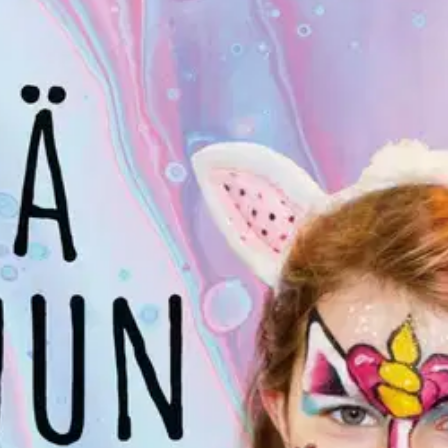
stin pakettiautomaattiin tai palvelupisteesee