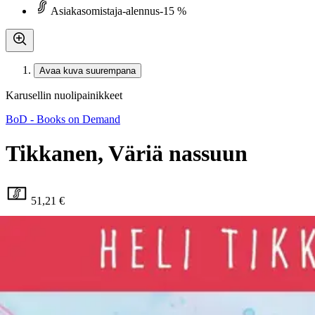
Asiakasomistaja-alennus
-15 %
Avaa kuva suurempana
Karusellin nuolipainikkeet
BoD - Books on Demand
Tikkanen, Väriä nassuun
51,21 €
Asiakasomistajahinta
Hinta ilman S-Etukorttia:
60,25 €
Verkkokaupan hinta
Valitse toimitustapa