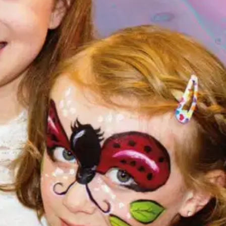
sussa pois. Kirjassa myös pieni kielikylpy. Kasvomaalauksia on hauska
ntasiamaailmaan ja antaa mielikuvituksen lentää. Kasvomaalaus toimii
eille. Maalaustaide rauhoittaa, lisää mielikuvitusta, kehittää silmän ja
ssa kaikki on mahdollista. Färgglada tankar och idéer om
ga att göra och de ger färg och glädje till alla typer av fester och
erar som en bra konstterapi och en trevlig aktivitetssession. Detta
n och får konstnären att känna glädjen av framgång. Här uppmuntrar vi
 ideas about face paintings. For paintings we use safe watercolors
vents or just to brighten up your everyday life. A great way to peek
k is suitable for everyone regardless of age. It is also for the
and makes the artist feel the joy of success. Here encourage the