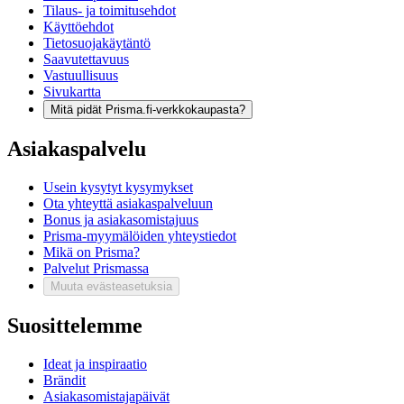
Tilaus- ja toimitusehdot
Käyttöehdot
Tietosuojakäytäntö
Saavutettavuus
Vastuullisuus
Sivukartta
Mitä pidät Prisma.fi-verkkokaupasta?
Asiakaspalvelu
Usein kysytyt kysymykset
Ota yhteyttä asiakaspalveluun
Bonus ja asiakasomistajuus
Prisma-myymälöiden yhteystiedot
Mikä on Prisma?
Palvelut Prismassa
Muuta evästeasetuksia
Suosittelemme
Ideat ja inspiraatio
Brändit
Asiakasomistajapäivät