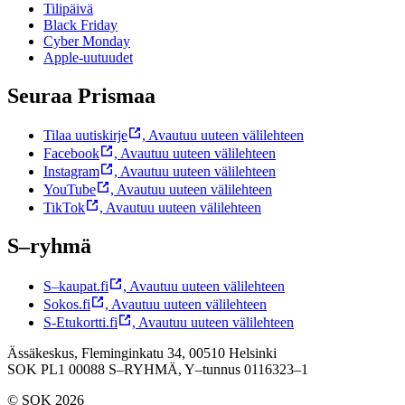
Tilipäivä
Black Friday
Cyber Monday
Apple-uutuudet
Seuraa Prismaa
Tilaa uutiskirje
,
Avautuu uuteen välilehteen
Facebook
,
Avautuu uuteen välilehteen
Instagram
,
Avautuu uuteen välilehteen
YouTube
,
Avautuu uuteen välilehteen
TikTok
,
Avautuu uuteen välilehteen
S–ryhmä
S–kaupat.fi
,
Avautuu uuteen välilehteen
Sokos.fi
,
Avautuu uuteen välilehteen
S-Etukortti.fi
,
Avautuu uuteen välilehteen
Ässäkeskus, Fleminginkatu 34, 00510 Helsinki
SOK PL1 00088 S–RYHMÄ,
Y–tunnus 0116323–1
© SOK 2026