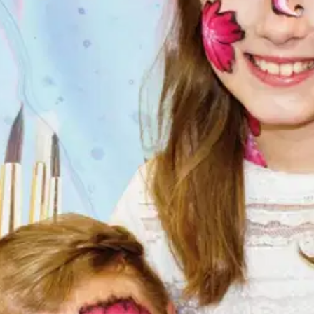
tään kasvomaalaukseen sopivia turvallisia vesivärejä, jotka lähtevät pe
 vain piristämään arkea. Ne ovat loistava tapa kurkistaa ja heittäytyä fa
ikille iästä riippumatta, kokemattomille ja kokeneille maalareille ja mall
Tässä kirjassa kannustetaan taiteilijan omaa näkemystä. Fantasiamaailma
ga för ansiktsmålning, som försvinner i tvätten. Ansiktsmålningar är roli
och njuta av en fantasivärld och låta fantasin flyga. Ansiktsmålning fung
 Konsten att måla lugnar, ökar fantasin, utvecklar öga-hand-koordinatio
hur det ser ut. I en fantasivärld är allt möjligt. Colorful thoughts and
re fun to make and they bring color and joy to all kinds of parties and e
inting serves as a great art therapy and a nice activity session. This boo
ainting soothes, increases imagination, develops eye-hand coordination 
 a fantasy world, anything is possible.