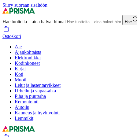
Siirry suoraan sisältöön
Hae tuotteita – aina halvat hinnat
Hae
Ostoskori
Ale
Ajankohtaista
Elektroniikka
Kodinkoneet
Kirjat
Koti
Muoti
Lelut ja lastentarvikkeet
Urheilu ja vapaa-aika
Piha ja puutarha
Remontointi
Autoilu
Kauneus ja hyvinvointi
Lemmikit