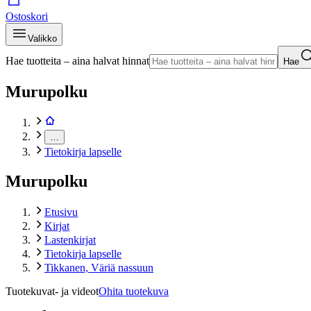
Ostoskori
Valikko
Hae tuotteita – aina halvat hinnat
Hae
Murupolku
…
Tietokirja lapselle
Murupolku
Etusivu
Kirjat
Lastenkirjat
Tietokirja lapselle
Tikkanen, Väriä nassuun
Tuotekuvat- ja videot
Ohita tuotekuva