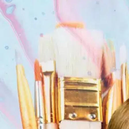
Värikkäitä ajatuksia ja ideoita kasvomaalauksista. Maalauksissa käyte
tehdä, ne tuovat väriä ja iloa kaikenlaisiin juhliin ja tapahtumiin tai
loistavana taideterapiana ja mukavana toimintatuokiona.
Tämä sopii ka
käden koordinaatiota ja saa taiteilijan tuntemaan onnistumisen iloa. 
ansiktsmålningar. För målningar använder säkra akvareller som är lämpli
evenemang eller bara för att lysa upp din vardag. Ett bra sätt att kika 
passar alla, oavsett ålder, oerfarna och erfarna målare och modeller.
konstnärens egen vision. Var och en av oss har vår egen uppfattning om 
suitable for facepainting, which go away in the wash. Face paintings a
into and indulge in a fantasy world and let your imagination fly. Face pa
inexperienced and experienced painters and models alike. The art of p
artist's own vision. Each of us has our own idea of what looks like. In
Näytä lisää
tuotekuvausta
Ominaisuudet
Oletko tyytyväinen tuotetietoihin?