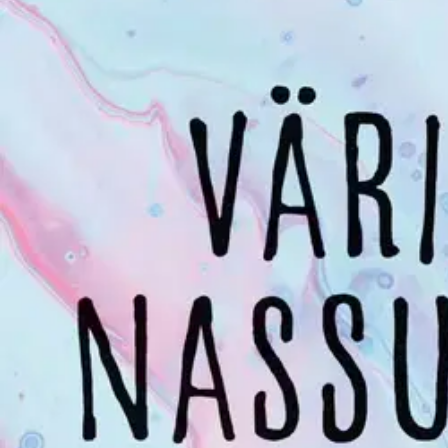
Nouto myymälästä
Toimitus
Ei saatavilla
Kotiin tai noutopisteeseen
Alk. 0 €
Ilmainen toimitus yli 100 €:n tilauksille Po
Etu ei koske Suuri‑lisäpalvelulla toimitettavia tuotteita.
Tarkista myymäläsaatavuus
Ei saatavilla
Tuotekuvaus