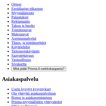
Ohjeet
Ensitilaajan pikaopas
Myymälänouto
Palautukset
Reklamaatio
Takuu ja huolto
Toimitustavat
Maksutavat
Asennuspalvelut
Tilaus- ja toimitusehdot
Käyttöehdot
Tietosuojakäytäntö
Saavutettavuus
Vastuullisuus
Sivukartta
Mitä pidät Prisma.fi-verkkokaupasta?
Asiakaspalvelu
Usein kysytyt kysymykset
Ota yhteyttä asiakaspalveluun
Bonus ja asiakasomistajuus
Prisma-myymälöiden yhteystiedot