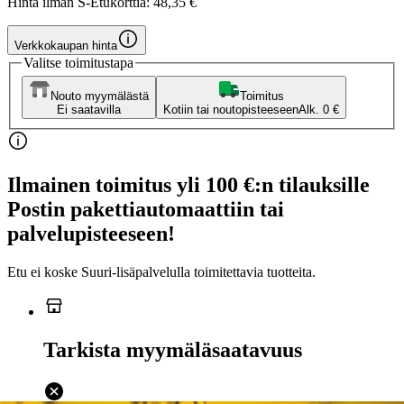
Hinta ilman S-Etukorttia:
48,35 €
Verkkokaupan hinta
Valitse toimitustapa
Nouto myymälästä
Toimitus
Ei saatavilla
Kotiin tai noutopisteeseen
Alk. 0 €
Ilmainen toimitus yli 100 €:n tilauksille
Postin pakettiautomaattiin tai
palvelupisteeseen!
Etu ei koske Suuri‑lisäpalvelulla toimitettavia tuotteita.
Tarkista myymäläsaatavuus