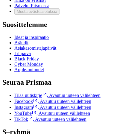
Mikä on Prisma?
Palvelut Prismassa
Muuta evästeasetuksia
Suosittelemme
Ideat ja inspiraatio
Brändit
Asiakasomistajapäivät
Tilipäivä
Black Friday
Cyber Monday
Apple-uutuudet
Seuraa Prismaa
Tilaa uutiskirje
,
Avautuu uuteen välilehteen
Facebook
,
Avautuu uuteen välilehteen
Instagram
,
Avautuu uuteen välilehteen
YouTube
,
Avautuu uuteen välilehteen
TikTok
,
Avautuu uuteen välilehteen
S–ryhmä