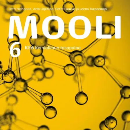
Ei saatavilla
Tuotekuvaus
Mooli 6 (LOPS21) sisältää lukion kemian moduulin KE6
Kemiallinen tasapaino. KE6 -moduulissa opiskelet, mitä tarkoitetaan
kemiallisen reaktion nopeudella ja mitkä tekijät siihen vaikuttavat.
Tutustut kemiallisen reaktion tasapainotilaan, harjoittelet selittämään,
kuinka tasapainotilaan voidaan vaikuttaa, ja opit ratkaisemaan
tasapainotilaan liittyviä laskennallisia tehtäviä. Opiskelet, kuinka
happoja ja emäksiä voidaan luokitella ja kuinka lasketaan happojen
ja emästen vesiliuosten pH-arvo.
Tutustut happoemäsindikaattorien
ja puskuriliuosten toimintaperiaatteeseen. Opiskelet, kuinka
laskennallisia ja graafisia malleja käytetään reaktionopeuden ja
kemiallisen tasapainon kuvaamiseen, selittämiseen ja ennusteiden
tekemiseen. Harjoittelet laatimaan ja tulkitsemaan titrauskäyriä.
Näytä lisää
tuotekuvausta