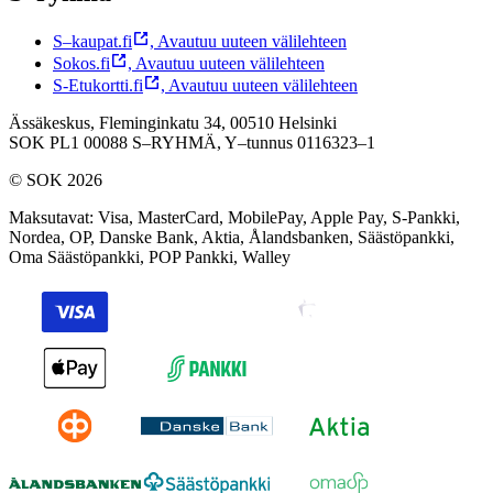
S–kaupat.fi
,
Avautuu uuteen välilehteen
Sokos.fi
,
Avautuu uuteen välilehteen
S-Etukortti.fi
,
Avautuu uuteen välilehteen
Ässäkeskus, Fleminginkatu 34, 00510 Helsinki
SOK PL1 00088 S–RYHMÄ,
Y–tunnus 0116323–1
© SOK 2026
Maksutavat
:
Visa, MasterCard, MobilePay, Apple Pay, S-Pankki,
Nordea, OP, Danske Bank, Aktia, Ålandsbanken, Säästöpankki,
Oma Säästöpankki, POP Pankki, Walley