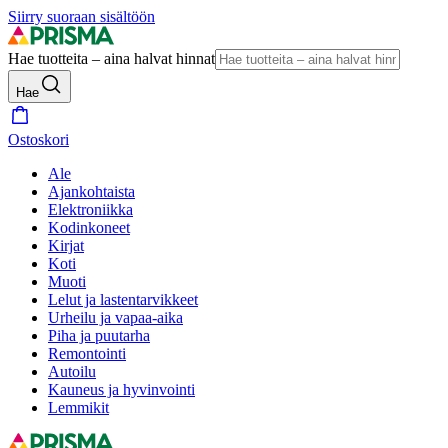
Siirry suoraan sisältöön
Hae tuotteita – aina halvat hinnat
Hae
Ostoskori
Ale
Ajankohtaista
Elektroniikka
Kodinkoneet
Kirjat
Koti
Muoti
Lelut ja lastentarvikkeet
Urheilu ja vapaa-aika
Piha ja puutarha
Remontointi
Autoilu
Kauneus ja hyvinvointi
Lemmikit