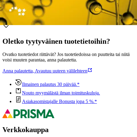
Ominaisuudet
Oletko tyytyväinen tuotetietoihin?
Ovatko tuotetiedot riittävät? Jos tuotetiedoissa on puutteita tai niitä
voisi muuten parantaa, anna palautetta.
Anna palautetta
,
Avautuu uuteen välilehteen
Ilmainen palautus 30 päivää.*
Nouto myymälästä ilman toimituskuluja.
Asiakasomistajalle Bonusta jopa 5 %.*
Verkkokauppa