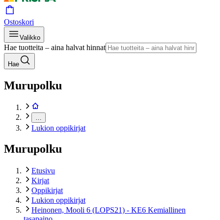
Ostoskori
Valikko
Hae tuotteita – aina halvat hinnat
Hae
Murupolku
…
Lukion oppikirjat
Murupolku
Etusivu
Kirjat
Oppikirjat
Lukion oppikirjat
Heinonen, Mooli 6 (LOPS21) - KE6 Kemiallinen
tasapaino