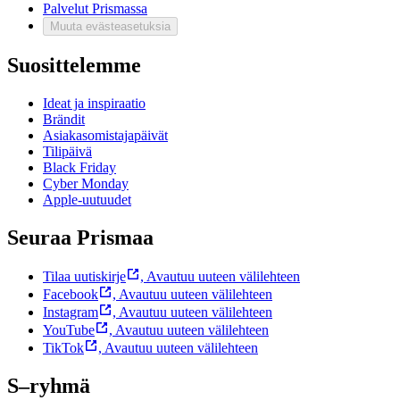
Palvelut Prismassa
Muuta evästeasetuksia
Suosittelemme
Ideat ja inspiraatio
Brändit
Asiakasomistajapäivät
Tilipäivä
Black Friday
Cyber Monday
Apple-uutuudet
Seuraa Prismaa
Tilaa uutiskirje
,
Avautuu uuteen välilehteen
Facebook
,
Avautuu uuteen välilehteen
Instagram
,
Avautuu uuteen välilehteen
YouTube
,
Avautuu uuteen välilehteen
TikTok
,
Avautuu uuteen välilehteen
S–ryhmä