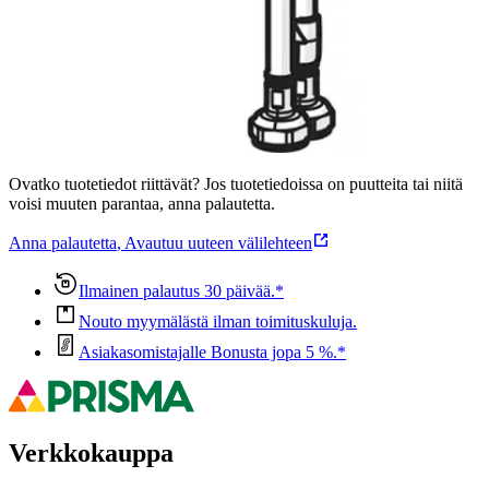
Ominaisuudet
Oletko tyytyväinen tuotetietoihin?
Ovatko tuotetiedot riittävät? Jos tuotetiedoissa on puutteita tai niitä
voisi muuten parantaa, anna palautetta.
Anna palautetta
,
Avautuu uuteen välilehteen
Ilmainen palautus 30 päivää.*
Nouto myymälästä ilman toimituskuluja.
Asiakasomistajalle Bonusta jopa 5 %.*
Verkkokauppa