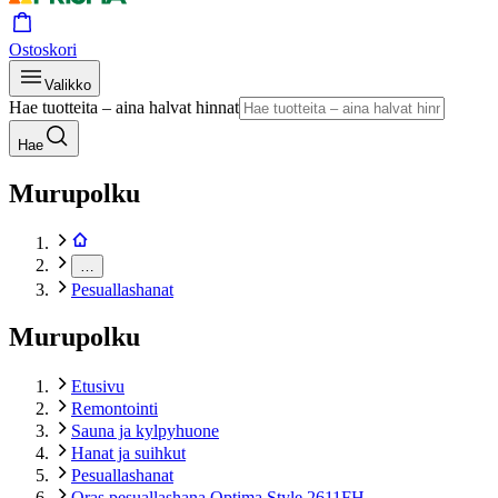
Ostoskori
Valikko
Hae tuotteita – aina halvat hinnat
Hae
Murupolku
…
Pesuallashanat
Murupolku
Etusivu
Remontointi
Sauna ja kylpyhuone
Hanat ja suihkut
Pesuallashanat
Oras pesuallashana Optima Style 2611FH