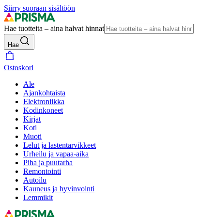
Siirry suoraan sisältöön
Hae tuotteita – aina halvat hinnat
Hae
Ostoskori
Ale
Ajankohtaista
Elektroniikka
Kodinkoneet
Kirjat
Koti
Muoti
Lelut ja lastentarvikkeet
Urheilu ja vapaa-aika
Piha ja puutarha
Remontointi
Autoilu
Kauneus ja hyvinvointi
Lemmikit