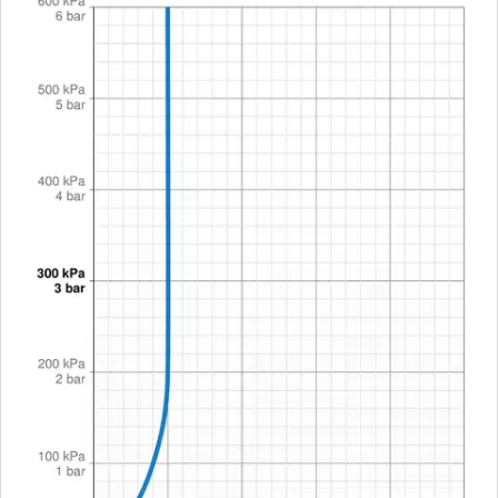
Oras
Oras pesuallashana Optima
Style 2611FH
199,00 €
Verkkokaupan hinta
Valitse toimitustapa
Nouto myymälästä
Toimitus
Ei saatavilla
Kotiin tai noutopisteeseen
Alk. 0 €
Ilmainen toimitus yli 100 €:n tilauksille
Postin pakettiautomaattiin tai