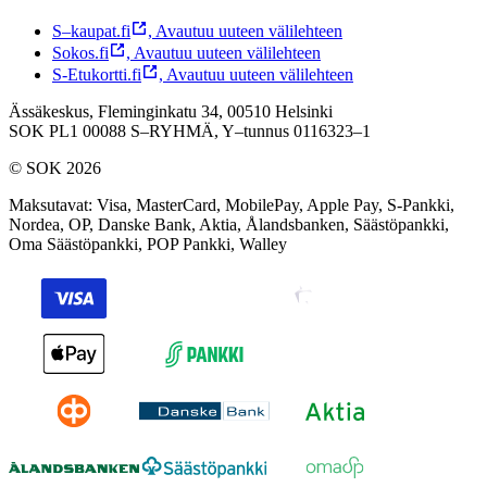
S–kaupat.fi
,
Avautuu uuteen välilehteen
Sokos.fi
,
Avautuu uuteen välilehteen
S-Etukortti.fi
,
Avautuu uuteen välilehteen
Ässäkeskus, Fleminginkatu 34, 00510 Helsinki
SOK PL1 00088 S–RYHMÄ,
Y–tunnus 0116323–1
© SOK 2026
Maksutavat
:
Visa, MasterCard, MobilePay, Apple Pay, S-Pankki,
Nordea, OP, Danske Bank, Aktia, Ålandsbanken, Säästöpankki,
Oma Säästöpankki, POP Pankki, Walley