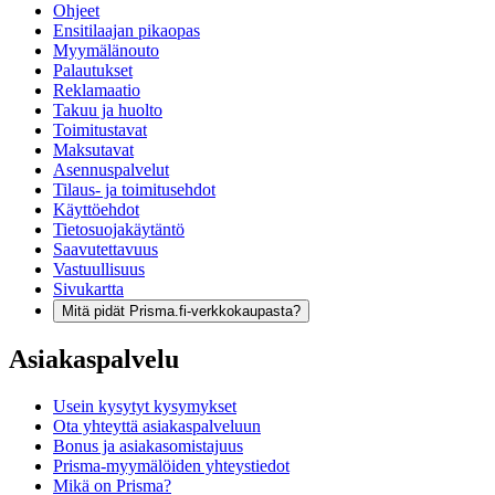
Ohjeet
Ensitilaajan pikaopas
Myymälänouto
Palautukset
Reklamaatio
Takuu ja huolto
Toimitustavat
Maksutavat
Asennuspalvelut
Tilaus- ja toimitusehdot
Käyttöehdot
Tietosuojakäytäntö
Saavutettavuus
Vastuullisuus
Sivukartta
Mitä pidät Prisma.fi-verkkokaupasta?
Asiakaspalvelu
Usein kysytyt kysymykset
Ota yhteyttä asiakaspalveluun
Bonus ja asiakasomistajuus
Prisma-myymälöiden yhteystiedot
Mikä on Prisma?