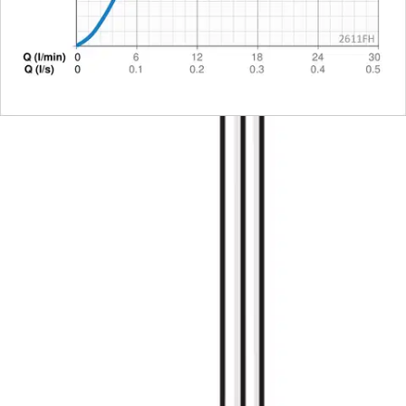
palvelupisteeseen!
Etu ei koske Suuri‑lisäpalvelulla toimitettavia tuotteita.
Tarkista myymäläsaatavuus
Ei saatavilla
Tuotekuvaus
Pesuallashana jossa korkea, kääntyvä juoksuputki, puikkomainen
sivuvipu ja joustavat kytkentäputket. Virtaama 6 l / min.