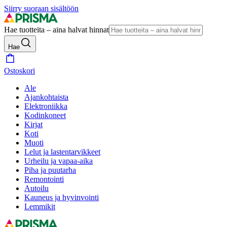
Siirry suoraan sisältöön
Hae tuotteita – aina halvat hinnat
Hae
Ostoskori
Ale
Ajankohtaista
Elektroniikka
Kodinkoneet
Kirjat
Koti
Muoti
Lelut ja lastentarvikkeet
Urheilu ja vapaa-aika
Piha ja puutarha
Remontointi
Autoilu
Kauneus ja hyvinvointi
Lemmikit