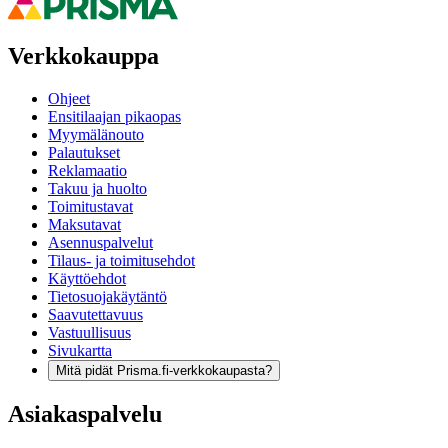
Verkkokauppa
Ohjeet
Ensitilaajan pikaopas
Myymälänouto
Palautukset
Reklamaatio
Takuu ja huolto
Toimitustavat
Maksutavat
Asennuspalvelut
Tilaus- ja toimitusehdot
Käyttöehdot
Tietosuojakäytäntö
Saavutettavuus
Vastuullisuus
Sivukartta
Mitä pidät Prisma.fi-verkkokaupasta?
Asiakaspalvelu