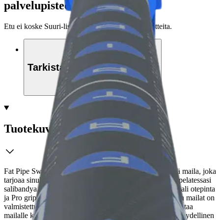
palvelupisteeseen!
Etu ei koske Suuri‑lisäpalvelulla toimitettavia tuotteita.
Tarkista myymäläsaatavuus
Tuotekuvaus
Fat Pipe Sweeper 27 -salibandymaila on kevyt ja kestävä maila, joka
tarjoaa sinulle täydellisen tasapainon ja hyvän kontrollin pelatessasi
salibandya. Sen keskijäykässä komposiittivarressa on ovaali otepinta
ja Pro grippi, joka takaa pitävän otteen. Sweeper-malliston mailat on
valmistettu hiilikuidun ja lasikuidun yhdistelmästä, joka antaa
mailalle keveyttä ja kestävyyttä. Fat Pipe Sweeper 27 on täydellinen