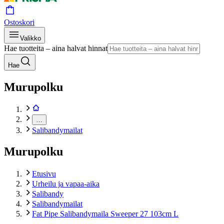
Ostoskori
Valikko
Hae tuotteita – aina halvat hinnat
Hae
Murupolku
…
Salibandymailat
Murupolku
Etusivu
Urheilu ja vapaa-aika
Salibandy
Salibandymailat
Fat Pipe Salibandymaila Sweeper 27 103cm L