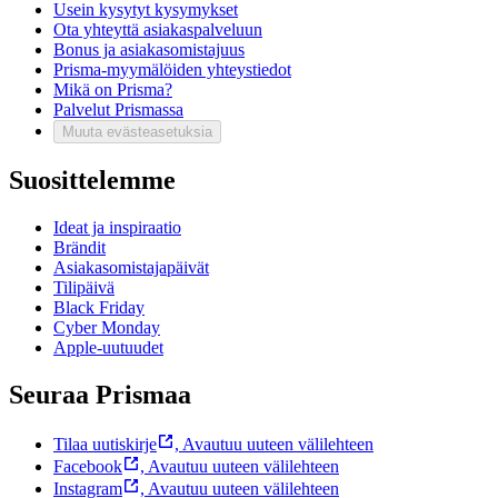
Usein kysytyt kysymykset
Ota yhteyttä asiakaspalveluun
Bonus ja asiakasomistajuus
Prisma-myymälöiden yhteystiedot
Mikä on Prisma?
Palvelut Prismassa
Muuta evästeasetuksia
Suosittelemme
Ideat ja inspiraatio
Brändit
Asiakasomistajapäivät
Tilipäivä
Black Friday
Cyber Monday
Apple-uutuudet
Seuraa Prismaa
Tilaa uutiskirje
,
Avautuu uuteen välilehteen
Facebook
,
Avautuu uuteen välilehteen
Instagram
,
Avautuu uuteen välilehteen