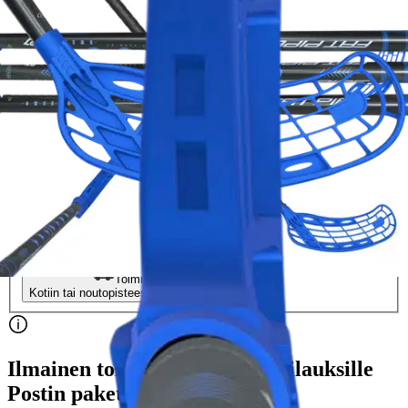
Sweeper 27 103cm L
21,21 €
Asiakasomistajahinta
Hinta ilman S-Etukorttia:
24,95 €
Verkkokaupan hinta
Valitse toimitustapa
Nouto myymälästä
Ilmainen
Siirry valitsemaan myymälä
Toimitus
Kotiin tai noutopisteeseen
Alk. 4,95 €
Ilmainen toimitus yli 100 €:n tilauksille
Postin pakettiautomaattiin tai