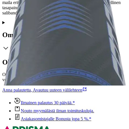
maila erityisesti harrastepelaajille. Sen alhainen paino, täydellinen
tasapaino ja kestävyys tekevät siitä täydellisen valinnan
salibandypeliin.
Ominaisuudet
Oletko tyytyväinen tuotetietoihin?
Ovatko tuotetiedot riittävät? Jos tuotetiedoissa on puutteita tai niitä
voisi muuten parantaa, anna palautetta.
Anna palautetta
,
Avautuu uuteen välilehteen
Ilmainen palautus 30 päivää.*
Nouto myymälästä ilman toimituskuluja.
Asiakasomistajalle Bonusta jopa 5 %.*