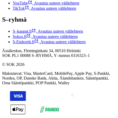
YouTube
,
Avautuu uuteen välilehteen
TikTok
,
Avautuu uuteen välilehteen
S–ryhmä
S–kaupat.fi
,
Avautuu uuteen välilehteen
Sokos.fi
,
Avautuu uuteen välilehteen
S-Etukortti.fi
,
Avautuu uuteen välilehteen
Ässäkeskus, Fleminginkatu 34, 00510 Helsinki
SOK PL1 00088 S–RYHMÄ,
Y–tunnus 0116323–1
© SOK 2026
Maksutavat
:
Visa, MasterCard, MobilePay, Apple Pay, S-Pankki,
Nordea, OP, Danske Bank, Aktia, Ålandsbanken, Säästöpankki,
Oma Säästöpankki, POP Pankki, Walley