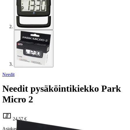
Needit
Needit pysäköintikiekko Park
Micro 2
24,57 €
Asiakasomistajahinta