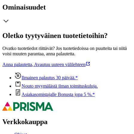
Ominaisuudet
Oletko tyytyväinen tuotetietoihin?
Ovatko tuotetiedot riittävät? Jos tuotetiedoissa on puutteita tai niitä
voisi muuten parantaa, anna palautetta.
Anna palautetta
,
Avautuu uuteen välilehteen
Ilmainen palautus 30 päivää.*
Nouto myymälästä ilman toimituskuluja.
Asiakasomistajalle Bonusta jopa 5 %.*
Verkkokauppa