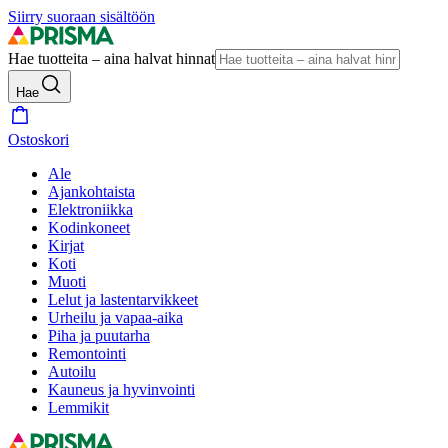
Siirry suoraan sisältöön
Hae tuotteita – aina halvat hinnat
Hae
Ostoskori
Ale
Ajankohtaista
Elektroniikka
Kodinkoneet
Kirjat
Koti
Muoti
Lelut ja lastentarvikkeet
Urheilu ja vapaa-aika
Piha ja puutarha
Remontointi
Autoilu
Kauneus ja hyvinvointi
Lemmikit