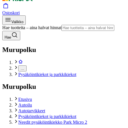
Ostoskori
Valikko
Hae tuotteita – aina halvat hinnat
Hae
Murupolku
…
Pysäköintikiekot ja parkkikiekot
Murupolku
Etusivu
Autoilu
Autotarvikkeet
Pysäköintikiekot ja parkkikiekot
Needit pysäköintikiekko Park Micro 2