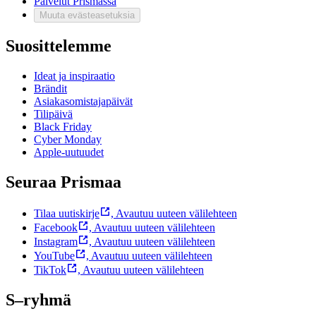
Palvelut Prismassa
Muuta evästeasetuksia
Suosittelemme
Ideat ja inspiraatio
Brändit
Asiakasomistajapäivät
Tilipäivä
Black Friday
Cyber Monday
Apple-uutuudet
Seuraa Prismaa
Tilaa uutiskirje
,
Avautuu uuteen välilehteen
Facebook
,
Avautuu uuteen välilehteen
Instagram
,
Avautuu uuteen välilehteen
YouTube
,
Avautuu uuteen välilehteen
TikTok
,
Avautuu uuteen välilehteen
S–ryhmä