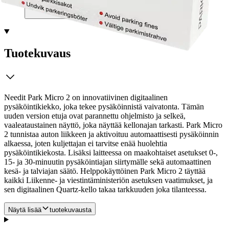
Tuotekuvaus
Needit Park Micro 2 on innovatiivinen digitaalinen
pysäköintikiekko, joka tekee pysäköinnistä vaivatonta. Tämän
uuden version etuja ovat parannettu ohjelmisto ja selkeä,
vaaleataustainen näyttö, joka näyttää kellonajan tarkasti. Park Micro
2 tunnistaa auton liikkeen ja aktivoituu automaattisesti pysäköinnin
alkaessa, joten kuljettajan ei tarvitse enää huolehtia
pysäköintikiekosta.
Lisäksi laitteessa on maakohtaiset asetukset 0-,
15- ja 30-minuutin pysäköintiajan siirtymälle sekä automaattinen
kesä- ja talviajan säätö. Helppokäyttöinen Park Micro 2 täyttää
kaikki Liikenne- ja viestintäministeriön asetuksen vaatimukset, ja
sen digitaalinen Quartz-kello takaa tarkkuuden joka tilanteessa.
Näytä lisää
tuotekuvausta