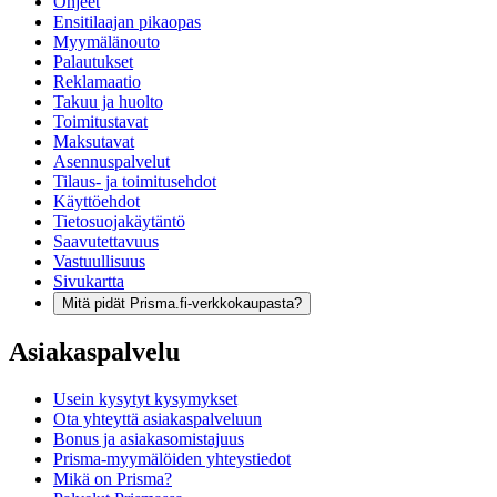
Ohjeet
Ensitilaajan pikaopas
Myymälänouto
Palautukset
Reklamaatio
Takuu ja huolto
Toimitustavat
Maksutavat
Asennuspalvelut
Tilaus- ja toimitusehdot
Käyttöehdot
Tietosuojakäytäntö
Saavutettavuus
Vastuullisuus
Sivukartta
Mitä pidät Prisma.fi-verkkokaupasta?
Asiakaspalvelu
Usein kysytyt kysymykset
Ota yhteyttä asiakaspalveluun
Bonus ja asiakasomistajuus
Prisma-myymälöiden yhteystiedot
Mikä on Prisma?