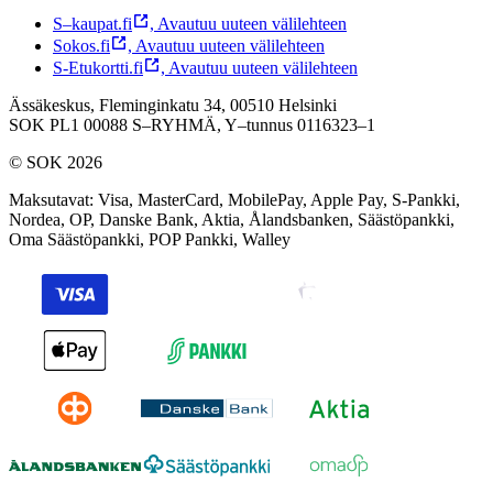
S–kaupat.fi
,
Avautuu uuteen välilehteen
Sokos.fi
,
Avautuu uuteen välilehteen
S-Etukortti.fi
,
Avautuu uuteen välilehteen
Ässäkeskus, Fleminginkatu 34, 00510 Helsinki
SOK PL1 00088 S–RYHMÄ,
Y–tunnus 0116323–1
© SOK 2026
Maksutavat
:
Visa, MasterCard, MobilePay, Apple Pay, S-Pankki,
Nordea, OP, Danske Bank, Aktia, Ålandsbanken, Säästöpankki,
Oma Säästöpankki, POP Pankki, Walley