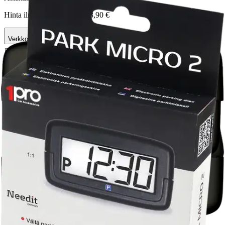
Hinta ilman S-Etukorttia:
28,90 €
Verkkokaupan hinta
Valitse toimitustapa
Nouto myymälästä
Toimitus
Ilmainen
Kotiin tai noutopisteeseen
Alk. 0 €
Siirry valitsemaan myymälä
Ilmainen toimitus yli 100 €:n tilauksille
Postin pakettiautomaattiin tai
palvelupisteeseen!
Etu ei koske Suuri‑lisäpalvelulla toimitettavia tuotteita.
Tarkista myymäläsaatavuus