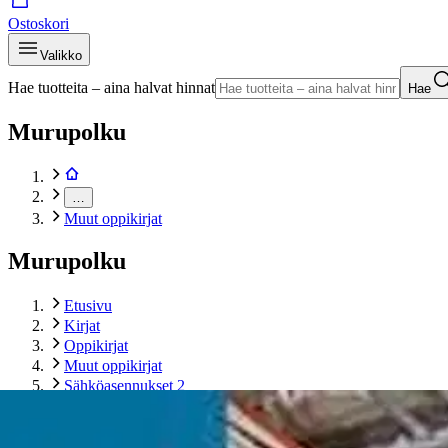
Ostoskori
Valikko
Hae tuotteita – aina halvat hinnat
Hae
Murupolku
…
Muut oppikirjat
Murupolku
Etusivu
Kirjat
Oppikirjat
Muut oppikirjat
Sähköasennukset 2
Tuotekuvat- ja videot
Ohita tuotekuva