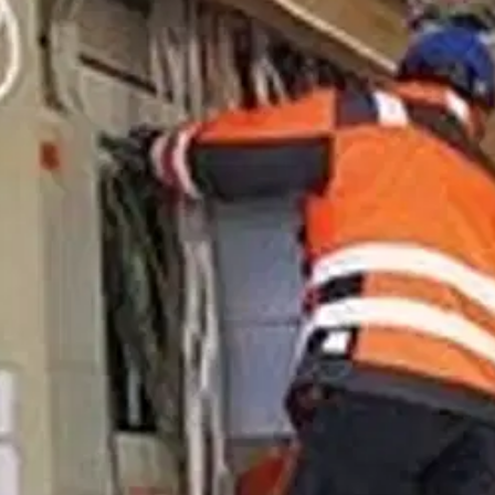
stin pakettiautomaattiin tai palvelupisteesee