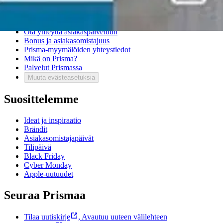
Asiakaspalvelu
Usein kysytyt kysymykset
Ota yhteyttä asiakaspalveluun
Bonus ja asiakasomistajuus
Prisma-myymälöiden yhteystiedot
Mikä on Prisma?
Palvelut Prismassa
Muuta evästeasetuksia
Suosittelemme
Ideat ja inspiraatio
Brändit
Asiakasomistajapäivät
Tilipäivä
Black Friday
Cyber Monday
Apple-uutuudet
Seuraa Prismaa
Tilaa uutiskirje
,
Avautuu uuteen välilehteen