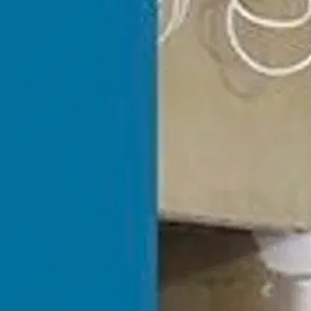
Nouto myymälästä
Toimitus
Ei saatavilla
Kotiin tai noutopisteeseen
Alk. 0 €
Ilmainen toimitus yli 100 €:n tilauksille Po
Etu ei koske Suuri‑lisäpalvelulla toimitettavia tuotteita.
Tarkista myymäläsaatavuus
Ei saatavilla
Tuotekuvaus