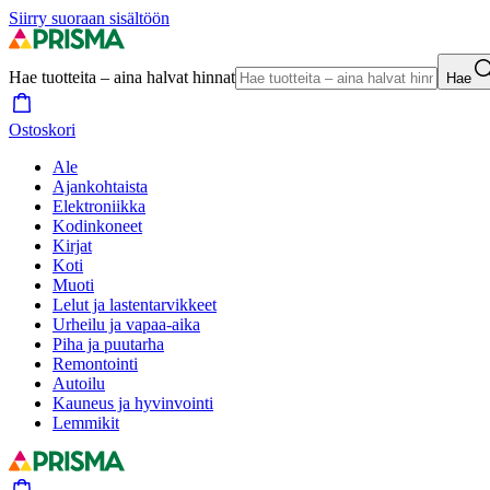
Siirry suoraan sisältöön
Hae tuotteita – aina halvat hinnat
Hae
Ostoskori
Ale
Ajankohtaista
Elektroniikka
Kodinkoneet
Kirjat
Koti
Muoti
Lelut ja lastentarvikkeet
Urheilu ja vapaa-aika
Piha ja puutarha
Remontointi
Autoilu
Kauneus ja hyvinvointi
Lemmikit