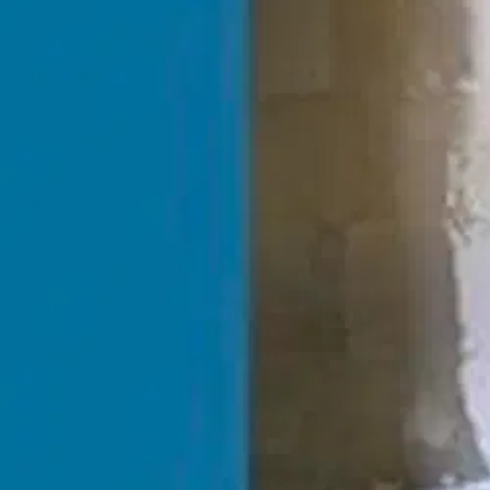
Neliosainen Sähköasennukset-kirjasarja käsittelee rakennusten sähkö- 
sähköasennusten eri asennustapoja, erilaisista tiloista aiheutuvia vaati
sähkönkäyttöön liittyviä asennuksia.
Keskeisin muutos, jolla on ollut
Näytä lisää
tuotekuvausta
Ominaisuudet
Oletko tyytyväinen tuotetietoihin?
Ovatko tuotetiedot riittävät? Jos tuotetiedoissa on puutteita tai niitä v
Anna palautetta
,
Avautuu uuteen välilehteen
Ilmainen palautus 30 päivää.*
Nouto myymälästä ilman toimituskuluja.