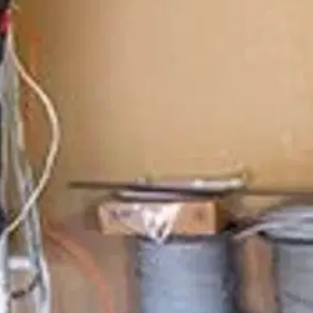
ja. Tässä sarjan toisessa osassa käsitellään rakennusten
laitteita, valaisin- ja lämmityslaiteasennuksia sekä tilapäiseen
tesähköasennuksia käsittelevä standardisarja SFS 6000.