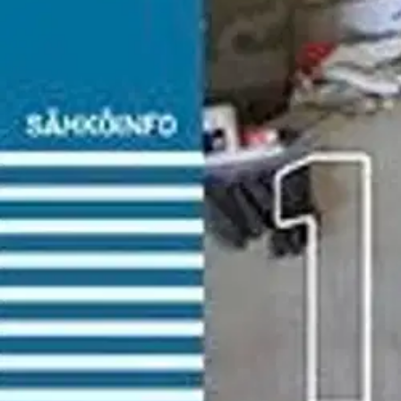
Asiakasomistajalle Bonusta jopa 5 %.*
Verkkokauppa
Ohjeet
Ensitilaajan pikaopas
Myymälänouto
Palautukset
Reklamaatio
Takuu ja huolto
Toimitustavat
Maksutavat
Asennuspalvelut
Tilaus- ja toimitusehdot
Käyttöehdot
Tietosuojakäytäntö
Saavutettavuus
Vastuullisuus
Sivukartta
Mitä pidät Prisma.fi-verkkokaupasta?