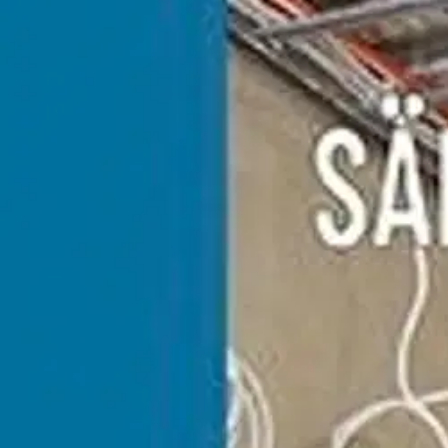
Asiakasomistaja-alennus
-15 %
Avaa kuva suurempana
Karusellin nuolipainikkeet
Sähköinfo
Sähköasennukset 2
92,27 €
Asiakasomistajahinta
Hinta ilman S-Etukorttia:
108,55 €
Verkkokaupan hinta
Valitse toimitustapa