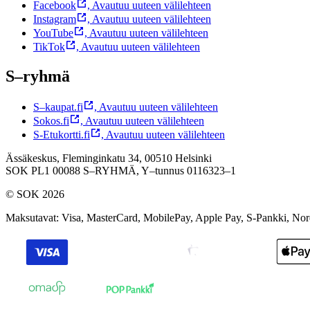
Facebook
,
Avautuu uuteen välilehteen
Instagram
,
Avautuu uuteen välilehteen
YouTube
,
Avautuu uuteen välilehteen
TikTok
,
Avautuu uuteen välilehteen
S–ryhmä
S–kaupat.fi
,
Avautuu uuteen välilehteen
Sokos.fi
,
Avautuu uuteen välilehteen
S-Etukortti.fi
,
Avautuu uuteen välilehteen
Ässäkeskus, Fleminginkatu 34, 00510 Helsinki
SOK PL1 00088 S–RYHMÄ,
Y–tunnus 0116323–1
© SOK 2026
Maksutavat
:
Visa, MasterCard, MobilePay, Apple Pay, S-Pankki, No