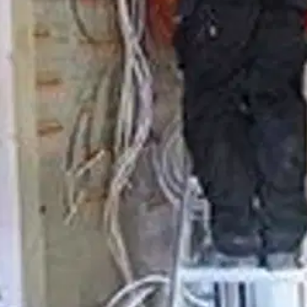
ja teleasennuksia koskevia määräyksiä, ohjeita ja käytännön toteutustapo
muksia läpivienteineen ja palokatkoineen, jakokeskuksia, kytkin- ja suoja
 vaikutuksia kirjasarjan sisältöön, on vuonna 2022 uudistunut pienjänni
oisi muuten parantaa, anna palautetta.