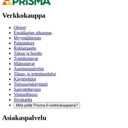
Verkkokauppa
Ohjeet
Ensitilaajan pikaopas
Myymälänouto
Palautukset
Reklamaatio
Takuu ja huolto
Toimitustavat
Maksutavat
Asennuspalvelut
Tilaus- ja toimitusehdot
Käyttöehdot
Tietosuojakäytäntö
Saavutettavuus
Vastuullisuus
Sivukartta
Mitä pidät Prisma.fi-verkkokaupasta?
Asiakaspalvelu