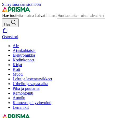
Siirry suoraan sisältöön
Hae tuotteita – aina halvat hinnat
Hae
Ostoskori
Ale
Ajankohtaista
Elektroniikka
Kodinkoneet
Kirjat
Koti
Muoti
Lelut ja lastentarvikkeet
Urheilu ja vapaa-aika
Piha ja puutarha
Remontointi
Autoilu
Kauneus ja hyvinvointi
Lemmikit