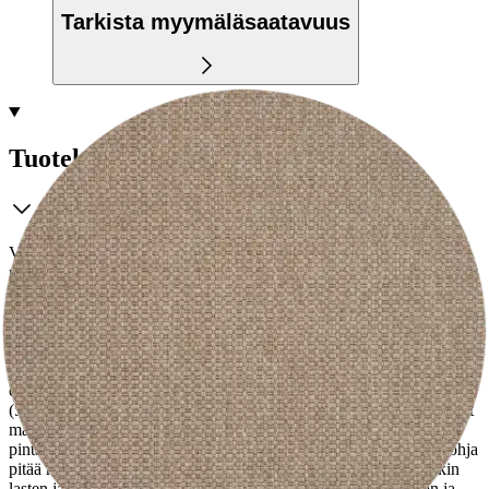
Tarkista myymäläsaatavuus
Tuotekuvaus
Vuono kumipohjainen matto on helppohoitoinen, sileäksi kudottu
pölymätön matto kaikkiin kodin tiloihin, kuten eteiseen, keittiöön,
olohuoneeseen ja kodinhoitohuoneeseen. Kumipohja pitää maton
paikallaan vauhdikkaassakin menossa! Vuono kumipohjainen matto
on hyvä yleismatto, joka sopii kaikkiin kodin tiloihin. Sileäpintainen
matto on helppo imuroida ja sileästä pinnasta pikkutahrat voi
kätevästi pyyhkiä puhtaaksi kostealla liinalla, joten matto toimii
erinomaisesti myös ruokapöydän alla.
Valitse kuitenkin riittävästi
(50-60cm) liikkumatilaa tuoleille pöydän ympärille, jotta ne pysyvät
maton päällä. Neutraali värimaailma ja selkeän yksinkertainen
pintakuosi antavat matolle modernin ilmeen. Liukumaton kumipohja
pitää maton tukevasti paikoillaan, joten se on hyvä valinta etenkin
lasten ja lemmikkieläinten kanssa. Yksivärinen matto on ajaton ja