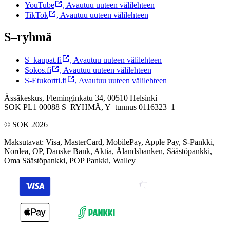
YouTube
,
Avautuu uuteen välilehteen
TikTok
,
Avautuu uuteen välilehteen
S–ryhmä
S–kaupat.fi
,
Avautuu uuteen välilehteen
Sokos.fi
,
Avautuu uuteen välilehteen
S-Etukortti.fi
,
Avautuu uuteen välilehteen
Ässäkeskus, Fleminginkatu 34, 00510 Helsinki
SOK PL1 00088 S–RYHMÄ,
Y–tunnus 0116323–1
© SOK 2026
Maksutavat
:
Visa, MasterCard, MobilePay, Apple Pay, S-Pankki,
Nordea, OP, Danske Bank, Aktia, Ålandsbanken, Säästöpankki,
Oma Säästöpankki, POP Pankki, Walley