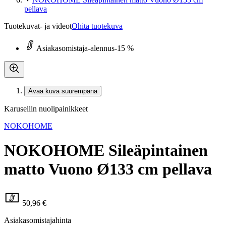
pellava
Tuotekuvat- ja videot
Ohita tuotekuva
Asiakasomistaja-alennus
-15 %
Avaa kuva suurempana
Karusellin nuolipainikkeet
NOKOHOME
NOKOHOME Sileäpintainen
matto Vuono Ø133 cm pellava
50,96 €
Asiakasomistajahinta