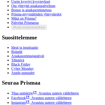
Usein kysytyt kysymykset
Ota yhteyttä asiakaspalveluun
Bonus ja asiakasomistajuus
Prisma-myymälöiden yhteystiedot
Mikä on Prisma?
Palvelut Prismassa
Muuta evästeasetuksia
Suosittelemme
Ideat ja inspiraatio
Brändit
Asiakasomistajapäivät
Tilipäivä
Black Friday
Cyber Monday
Apple-uutuudet
Seuraa Prismaa
Tilaa uutiskirje
,
Avautuu uuteen välilehteen
Facebook
,
Avautuu uuteen välilehteen
Instagram
,
Avautuu uuteen välilehteen