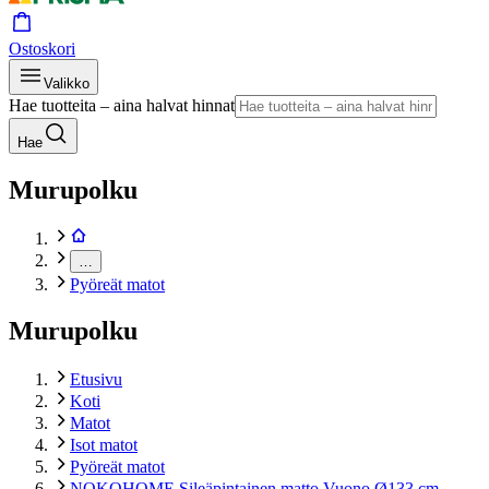
Ostoskori
Valikko
Hae tuotteita – aina halvat hinnat
Hae
Murupolku
…
Pyöreät matot
Murupolku
Etusivu
Koti
Matot
Isot matot
Pyöreät matot
NOKOHOME Sileäpintainen matto Vuono Ø133 cm