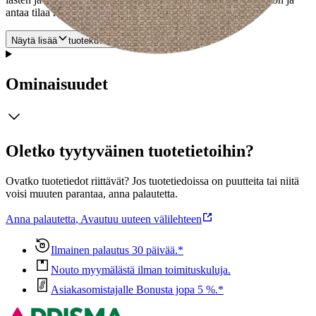
antaa tilaa muulle sisustukselle.
Näytä lisää
tuotekuvausta
Ominaisuudet
Oletko tyytyväinen tuotetietoihin?
Ovatko tuotetiedot riittävät? Jos tuotetiedoissa on puutteita tai niitä
voisi muuten parantaa, anna palautetta.
Anna palautetta
,
Avautuu uuteen välilehteen
Ilmainen palautus 30 päivää.*
Nouto myymälästä ilman toimituskuluja.
Asiakasomistajalle Bonusta jopa 5 %.*