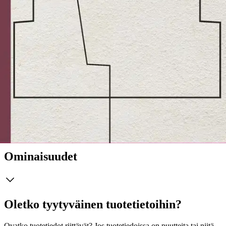
kootaan keskeisiä kehittämis- ja jatkotutkimusaiheita.
Puolustusvoimien tehtävät on tarkoitettu sotilasjuridiikkaa työssään
ja palveluksessaan soveltavalle puolustushallinnon henkilöstölle.
Kirja soveltuu laajemminkin kaikille niille lukijoille, jotka haluavat
perehtyä Puolustusvoimien laajaan ja viime aikoina nopeasti
muuttuneeseen tehtäväkenttään. Teosta voidaan käyttää myös
oppikirjana. OTT, VT Mikael Lohse on neuvotteleva virkamies
sisäministeriössä. Lohse on aiemmin urallaan palvellut muun muassa
kriisinhallintajoukon (SKJA/ISAF) sotilaslakimiehenä. OTT,
dosentti Jyri Paasonen on turvallisuusalan tutkija. Lohse ja Paasonen
ovat kirjoittaneet laajasti oikeustieteellisen turvallisuustutkimuksen
teemoista.
Näytä lisää
tuotekuvausta
Ominaisuudet
Oletko tyytyväinen tuotetietoihin?
Ovatko tuotetiedot riittävät? Jos tuotetiedoissa on puutteita tai niitä