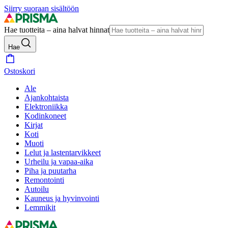
Siirry suoraan sisältöön
Hae tuotteita – aina halvat hinnat
Hae
Ostoskori
Ale
Ajankohtaista
Elektroniikka
Kodinkoneet
Kirjat
Koti
Muoti
Lelut ja lastentarvikkeet
Urheilu ja vapaa-aika
Piha ja puutarha
Remontointi
Autoilu
Kauneus ja hyvinvointi
Lemmikit