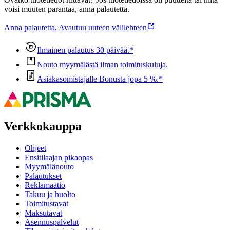
voisi muuten parantaa, anna palautetta.
Anna palautetta
,
Avautuu uuteen välilehteen
Ilmainen palautus 30 päivää.*
Nouto myymälästä ilman toimituskuluja.
Asiakasomistajalle Bonusta jopa 5 %.*
Verkkokauppa
Ohjeet
Ensitilaajan pikaopas
Myymälänouto
Palautukset
Reklamaatio
Takuu ja huolto
Toimitustavat
Maksutavat
Asennuspalvelut