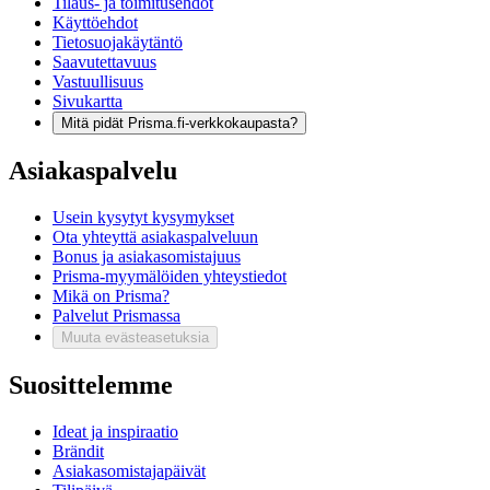
Tilaus- ja toimitusehdot
Käyttöehdot
Tietosuojakäytäntö
Saavutettavuus
Vastuullisuus
Sivukartta
Mitä pidät Prisma.fi-verkkokaupasta?
Asiakaspalvelu
Usein kysytyt kysymykset
Ota yhteyttä asiakaspalveluun
Bonus ja asiakasomistajuus
Prisma-myymälöiden yhteystiedot
Mikä on Prisma?
Palvelut Prismassa
Muuta evästeasetuksia
Suosittelemme
Ideat ja inspiraatio
Brändit
Asiakasomistajapäivät