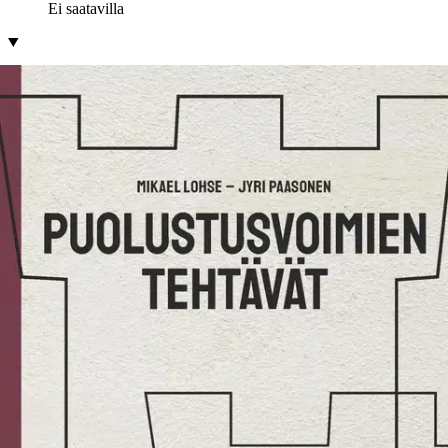
Ei saatavilla
Tuotekuvaus
Puolustusvoimat on kansallinen instituutio, joka nauttii suomalaisten
suurta luottamusta. Puolustusvoimien tehtäviä ovat 1) Suomen
sotilaallinen puolustaminen, 2) muiden viranomaisten tukeminen, 3)
osallistuminen kansainväliseen avun antamiseen ja kansainväliseen
toimintaan ja 4) osallistuminen kansainväliseen sotilaalliseen
kriisinhallintaan. Näihin tehtäviin tiivistyy Puolustusvoimien missio
ja olemassaolon peruste.
Teos on ensimmäinen Puolustusvoimien
tehtäviin pureutuva oikeudellinen yleisesitys. Teoksessa tarkastellaan
erikseen kutakin Puolustusvoimien päätehtävää. Tarkastelun
keskiössä ovat päätöksentekoon, toimivaltaan ja voimankäyttöön
liittyvät kysymykset. Kerrontaa havainnollistetaan ajankohtaisilla
esimerkeillä, kuten Suomen liittymisellä Pohjois-Atlantin liittoon,
Puolustusvoimien virka-avulla poliisille Uudenmaan eristämisessä ja
puolustusmateriaaliavulla Ukrainaan. Puolustusvoimat on
sotilaallinen valmiusorganisaatio, ja siksi teoksessa käsitellään myös
varautumista ja poikkeusoloja koskevia asioita. Teoksen lopuksi