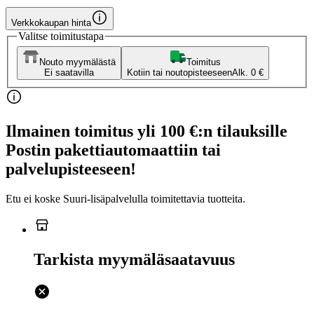
Verkkokaupan hinta
Valitse toimitustapa
Nouto myymälästä
Toimitus
Ei saatavilla
Kotiin tai noutopisteeseen
Alk. 0 €
Ilmainen toimitus yli 100 €:n tilauksille
Postin pakettiautomaattiin tai
palvelupisteeseen!
Etu ei koske Suuri‑lisäpalvelulla toimitettavia tuotteita.
Tarkista myymäläsaatavuus