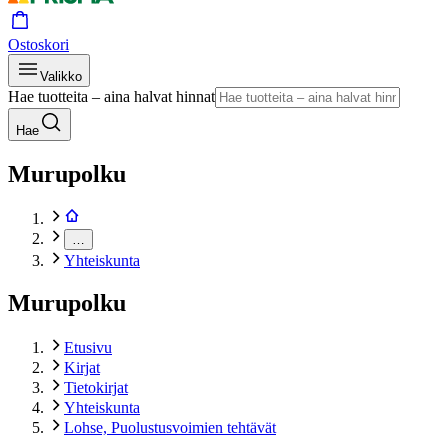
Ostoskori
Valikko
Hae tuotteita – aina halvat hinnat
Hae
Murupolku
…
Yhteiskunta
Murupolku
Etusivu
Kirjat
Tietokirjat
Yhteiskunta
Lohse, Puolustusvoimien tehtävät