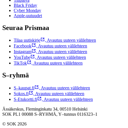
Tilipäivä
Black Friday
Cyber Monday
Apple-uutuudet
Seuraa Prismaa
Tilaa uutiskirje
,
Avautuu uuteen välilehteen
Facebook
,
Avautuu uuteen välilehteen
Instagram
,
Avautuu uuteen välilehteen
YouTube
,
Avautuu uuteen välilehteen
TikTok
,
Avautuu uuteen välilehteen
S–ryhmä
S–kaupat.fi
,
Avautuu uuteen välilehteen
Sokos.fi
,
Avautuu uuteen välilehteen
S-Etukortti.fi
,
Avautuu uuteen välilehteen
Ässäkeskus, Fleminginkatu 34, 00510 Helsinki
SOK PL1 00088 S–RYHMÄ,
Y–tunnus 0116323–1
© SOK 2026