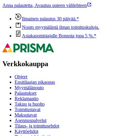
Anna palautetta
,
Avautuu uuteen välilehteen
Ilmainen palautus 30 päivää.*
Nouto myymälästä ilman toimituskuluja.
Asiakasomistajalle Bonusta jopa 5 %.*
Verkkokauppa
Ohjeet
Ensitilaajan pikaopas
Myymälänouto
Palautukset
Reklamaatio
Takuu ja huolto
Toimitustavat
Maksutavat
Asennuspalvelut
Tilaus- ja toimitusehdot
Käyttöehdot