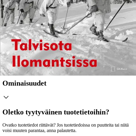
Molotovin coctaililla tuhottiin vihollisen panssarikalustoa, mutta mitä
tarjoili Molotov leipäkoristaan? Millaisia olivat todellisuudessa
talvisodan paukkupakkaset? Talvisota Ilomantsissa - kirja antaa
vastauksia! Se kertoo evakkojen kokemuksista ja talvisodan
tapahtumista haastattelujen, päivittäisten sotapäiväkirjojen
merkintöjen ja erikoisartikkeleiden avulla. Kirja kertoo taisteluista,
taistelijoista ja heidän päälliköistään Ilomantsia halkovan valtaväylän
- Koitajoen rannoilla. Sodassa useat menettivät henkensä ja vielä
useammat terveytensä. Ilomantsin alueesta kolmannes jouduttiin
luovuttamaan itäiselle naapurille. Mutta maan itsenäisyys säilyi!
Näytä lisää
tuotekuvausta
Ominaisuudet
Oletko tyytyväinen tuotetietoihin?
Ovatko tuotetiedot riittävät? Jos tuotetiedoissa on puutteita tai niitä
voisi muuten parantaa, anna palautetta.