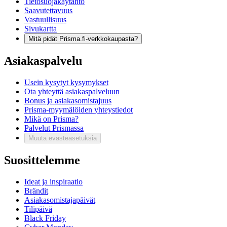
Tietosuojakäytäntö
Saavutettavuus
Vastuullisuus
Sivukartta
Mitä pidät Prisma.fi-verkkokaupasta?
Asiakaspalvelu
Usein kysytyt kysymykset
Ota yhteyttä asiakaspalveluun
Bonus ja asiakasomistajuus
Prisma-myymälöiden yhteystiedot
Mikä on Prisma?
Palvelut Prismassa
Muuta evästeasetuksia
Suosittelemme
Ideat ja inspiraatio
Brändit
Asiakasomistajapäivät
Tilipäivä
Black Friday