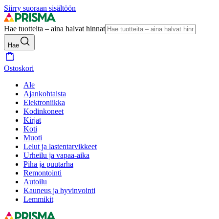
Siirry suoraan sisältöön
Hae tuotteita – aina halvat hinnat
Hae
Ostoskori
Ale
Ajankohtaista
Elektroniikka
Kodinkoneet
Kirjat
Koti
Muoti
Lelut ja lastentarvikkeet
Urheilu ja vapaa-aika
Piha ja puutarha
Remontointi
Autoilu
Kauneus ja hyvinvointi
Lemmikit