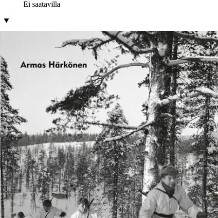
Ei saatavilla
Tuotekuvaus
Talvisota Ilomantsissa Ilomantsi on ainoa paikkakunta Suomessa,
jossa on käyty suuria, divisioonatason taisteluja niin talvi- kuin
jatkosodassakin. Sotapäiväkirjoista selviää, kuinka usein esimerkiksi
talvisodassa on ollut hiuskarvan varassa tai jopa sattumasta kiinni,
että vihollisen eteneminen saatiin pysäytettyä. Näitä täpäriä
pelastumisia oli luonnollisesti jokaisella rintamalohkolla etelästä
pohjoiseen.
Keneltä Suomen valtiojohto sai tiedon Hitlerin ja Stalin
salaisesta etupiirijaosta? Kuinka neuvostojoukkojen hyökkäysaikeet
ja lopulta niiden koko paljastuivat itärajalla Ilomantsin pitäjän
kohdalla? Ilomantsin paikallispäälliköt aloittivat rajakylien
evakuoinnin jo ennen virallista käskyä omalla vastuullaan. Kuinka
evakuointi sujui? Miten Putkelan Heikki Turpeinen pakeni
vangitsijoiltaan? Paljonko neuvostoarmeijan kaatuneita nukkuu
ikiuntaan ilomantsilaisessa korpimaisemassa? Missä kapteeni
Kozlov tapasi matkansa pään Taivallammen taistelun jälkeen? Mitä
kaikkea autonkuljettaja Kervisen karkumatkalla oikein tapahtui?