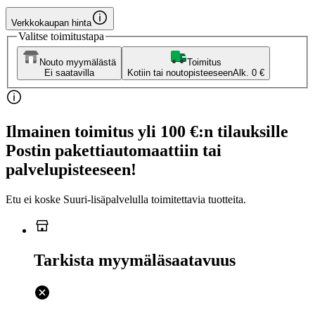
Verkkokaupan hinta
Valitse toimitustapa
Nouto myymälästä
Toimitus
Ei saatavilla
Kotiin tai noutopisteeseen
Alk. 0 €
Ilmainen toimitus yli 100 €:n tilauksille
Postin pakettiautomaattiin tai
palvelupisteeseen!
Etu ei koske Suuri‑lisäpalvelulla toimitettavia tuotteita.
Tarkista myymäläsaatavuus