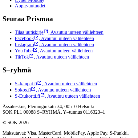
Cyber Monday
Apple-uutuudet
Seuraa Prismaa
Tilaa uutiskirje
,
Avautuu uuteen välilehteen
Facebook
,
Avautuu uuteen välilehteen
Instagram
,
Avautuu uuteen välilehteen
YouTube
,
Avautuu uuteen välilehteen
TikTok
,
Avautuu uuteen välilehteen
S–ryhmä
S–kaupat.fi
,
Avautuu uuteen välilehteen
Sokos.fi
,
Avautuu uuteen välilehteen
S-Etukortti.fi
,
Avautuu uuteen välilehteen
Ässäkeskus, Fleminginkatu 34, 00510 Helsinki
SOK PL1 00088 S–RYHMÄ,
Y–tunnus 0116323–1
© SOK 2026
Maksutavat
:
Visa, MasterCard, MobilePay, Apple Pay, S-Pankki,