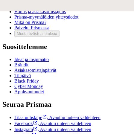
Usein kysytyt kysymykset
Ota yhteyttä asiakaspalveluun
Bonus ja asiakasomistajuus
Prisma-myymälöiden yhteystiedot
Mikä on Prisma?
Palvelut Prismassa
Muuta evästeasetuksia
Suosittelemme
Ideat ja inspiraatio
Brändit
Asiakasomistajapäivät
Tilipäivä
Black Friday
Cyber Monday
Apple-uutuudet
Seuraa Prismaa
Tilaa uutiskirje
,
Avautuu uuteen välilehteen
Facebook
,
Avautuu uuteen välilehteen
Instagram
,
Avautuu uuteen välilehteen