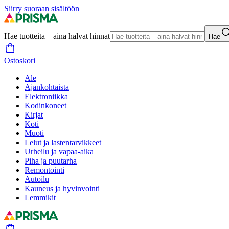
Siirry suoraan sisältöön
Hae tuotteita – aina halvat hinnat
Hae
Ostoskori
Ale
Ajankohtaista
Elektroniikka
Kodinkoneet
Kirjat
Koti
Muoti
Lelut ja lastentarvikkeet
Urheilu ja vapaa-aika
Piha ja puutarha
Remontointi
Autoilu
Kauneus ja hyvinvointi
Lemmikit