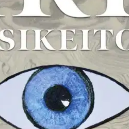
stin pakettiautomaattiin tai palvelupisteesee