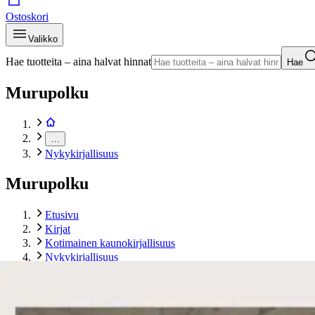
Ostoskori
Valikko
Hae tuotteita – aina halvat hinnat
Hae
Murupolku
…
Nykykirjallisuus
Murupolku
Etusivu
Kirjat
Kotimainen kaunokirjallisuus
Nykykirjallisuus
Kaakinen, Iiris linssikeitossa
Tuotekuvat- ja videot
Ohita tuotekuva