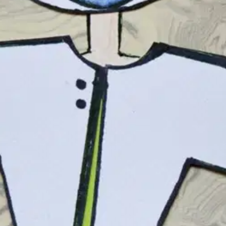
n koottu kautta Suomen optikoilta kerätyistä aidoista asiakaskohtaamisist
össä.
oisi muuten parantaa, anna palautetta.