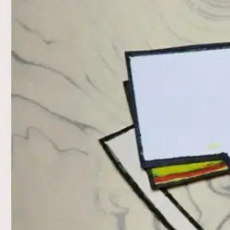
Iiris linssikeitossa on fiktiivinen nuoren optikon kasvutarina, joka o
ihmiset, työhön sitoutuminen ja erityisesti työnilo ovat romaanin keski
Ominaisuudet
Oletko tyytyväinen tuotetietoihin?
Ovatko tuotetiedot riittävät? Jos tuotetiedoissa on puutteita tai niitä v
Anna palautetta
,
Avautuu uuteen välilehteen
Ilmainen palautus 30 päivää.*
Nouto myymälästä ilman toimituskuluja.
Asiakasomistajalle Bonusta jopa 5 %.*