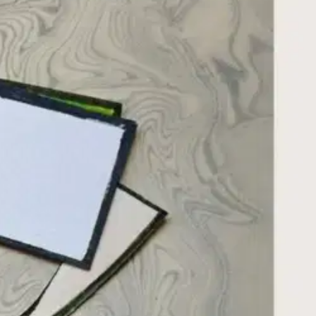
a ja alan kehityksestä romaanin keinoin. Työn kautta kohdattavat