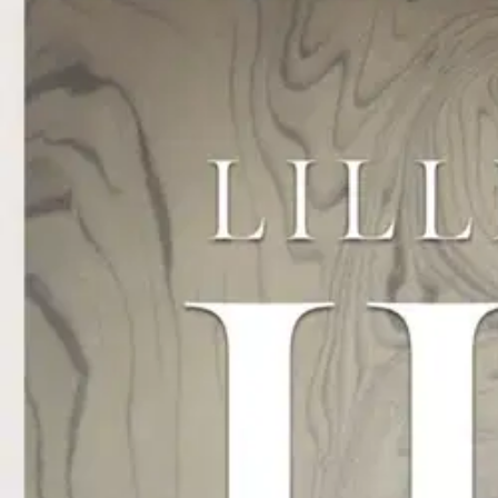
Asiakasomistaja-alennus
-15 %
Avaa kuva suurempana
Karusellin nuolipainikkeet
BoD - Books on Demand
Kaakinen, Iiris linssikeitossa
34,94 €
Asiakasomistajahinta
Hinta ilman S-Etukorttia:
41,10 €
Verkkokaupan hinta
Valitse toimitustapa