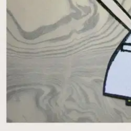
Verkkokauppa
Ohjeet
Ensitilaajan pikaopas
Myymälänouto
Palautukset
Reklamaatio
Takuu ja huolto
Toimitustavat
Maksutavat
Asennuspalvelut
Tilaus- ja toimitusehdot
Käyttöehdot
Tietosuojakäytäntö
Saavutettavuus
Vastuullisuus
Sivukartta
Mitä pidät Prisma.fi-verkkokaupasta?
Asiakaspalvelu