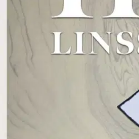
Nouto myymälästä
Toimitus
Ei saatavilla
Kotiin tai noutopisteeseen
Alk. 0 €
Ilmainen toimitus yli 100 €:n tilauksille Po
Etu ei koske Suuri‑lisäpalvelulla toimitettavia tuotteita.
Tarkista myymäläsaatavuus
Ei saatavilla
Tuotekuvaus