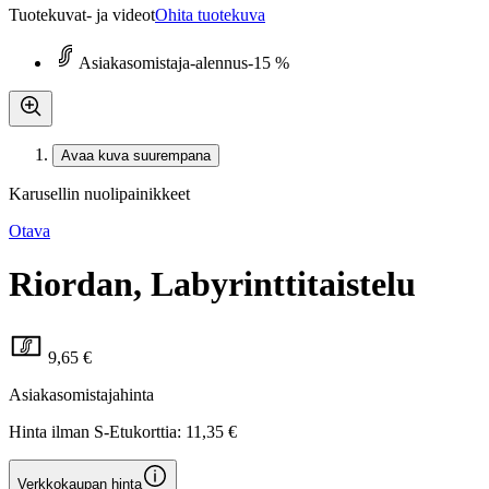
Tuotekuvat- ja videot
Ohita tuotekuva
Asiakasomistaja-alennus
-15 %
Avaa kuva suurempana
Karusellin nuolipainikkeet
Otava
Riordan, Labyrinttitaistelu
9,65 €
Asiakasomistajahinta
Hinta ilman S-Etukorttia:
11,35 €
Verkkokaupan hinta