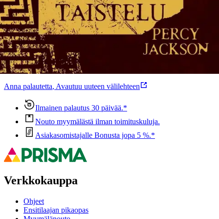
Oletko tyytyväinen tuotetietoihin?
Ovatko tuotetiedot riittävät? Jos tuotetiedoissa on puutteita tai niitä
voisi muuten parantaa, anna palautetta.
Anna palautetta
,
Avautuu uuteen välilehteen
Ilmainen palautus 30 päivää.*
Nouto myymälästä ilman toimituskuluja.
Asiakasomistajalle Bonusta jopa 5 %.*
Verkkokauppa
Ohjeet
Ensitilaajan pikaopas
Myymälänouto