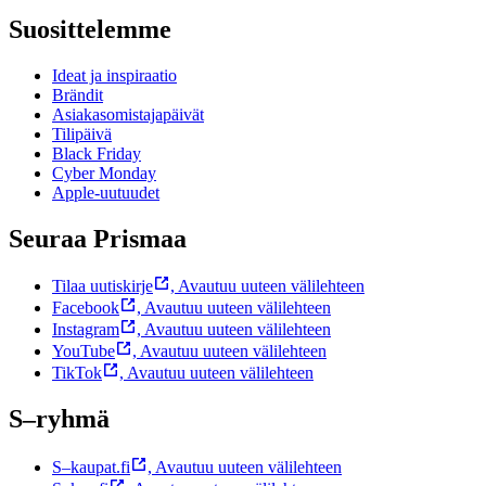
Suosittelemme
Ideat ja inspiraatio
Brändit
Asiakasomistajapäivät
Tilipäivä
Black Friday
Cyber Monday
Apple-uutuudet
Seuraa Prismaa
Tilaa uutiskirje
,
Avautuu uuteen välilehteen
Facebook
,
Avautuu uuteen välilehteen
Instagram
,
Avautuu uuteen välilehteen
YouTube
,
Avautuu uuteen välilehteen
TikTok
,
Avautuu uuteen välilehteen
S–ryhmä
S–kaupat.fi
,
Avautuu uuteen välilehteen