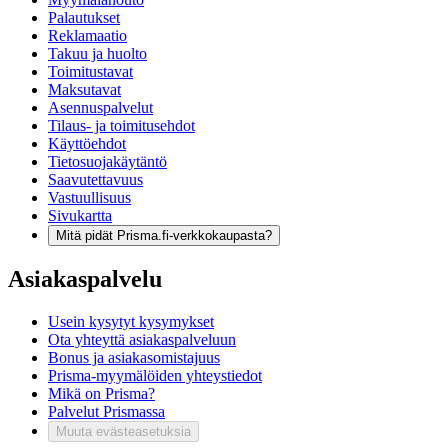
Palautukset
Reklamaatio
Takuu ja huolto
Toimitustavat
Maksutavat
Asennuspalvelut
Tilaus- ja toimitusehdot
Käyttöehdot
Tietosuojakäytäntö
Saavutettavuus
Vastuullisuus
Sivukartta
Mitä pidät Prisma.fi-verkkokaupasta?
Asiakaspalvelu
Usein kysytyt kysymykset
Ota yhteyttä asiakaspalveluun
Bonus ja asiakasomistajuus
Prisma-myymälöiden yhteystiedot
Mikä on Prisma?
Palvelut Prismassa
Muuta evästeasetuksia