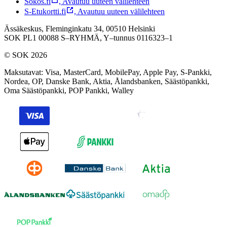
Sokos.fi
,
Avautuu uuteen välilehteen
S-Etukortti.fi
,
Avautuu uuteen välilehteen
Ässäkeskus, Fleminginkatu 34, 00510 Helsinki
SOK PL1 00088 S–RYHMÄ,
Y–tunnus 0116323–1
© SOK 2026
Maksutavat
:
Visa, MasterCard, MobilePay, Apple Pay, S-Pankki,
Nordea, OP, Danske Bank, Aktia, Ålandsbanken, Säästöpankki,
Oma Säästöpankki, POP Pankki, Walley