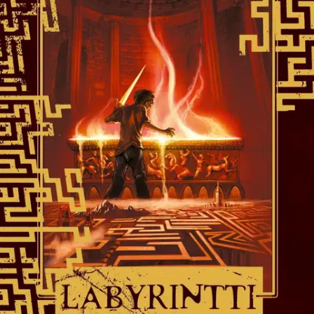
Tuotekuvaus
Merenjumalan poika ystävineen taistelee aikaa ja titaanien valtiasta
Kronosta vastaan. Kun Percy Jacksonin uuteen kouluun osuu
yliluonnollisia kykyjä omaava kuolevainen ja ylipirteiksi cheer
leadereiksi tekeytyneitä antiikin hirviöitä, tilanne muuttuu tukalaksi.
Percy ei voi kuin jättää taakseen poliisiauton sireenit ja koulun
savuavat rauniot. Percy ystävineen saa tehtäväkseen etsiä muinaisen
Daidaloksen rakennuttamasta, hirviöitä vilisevästä labyrintistä
Adrianen langan.
Vain sen avulla maanalaisissa sokkeloissa voi
kulkea eksymättä ja joutumatta hirviöiden saaliiksi. Aikaa ei ole
hukattavana - lanka on löydettävä ennen kuin titaanien valtiaan
Kronoksen liittolaiset pääsevät siirtelemään sen avulla maanalaisia
armeijoitaan.
Näytä lisää
tuotekuvausta
Ominaisuudet