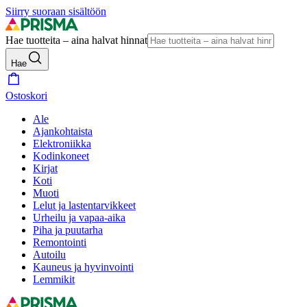
Siirry suoraan sisältöön
Hae tuotteita – aina halvat hinnat
Hae
Ostoskori
Ale
Ajankohtaista
Elektroniikka
Kodinkoneet
Kirjat
Koti
Muoti
Lelut ja lastentarvikkeet
Urheilu ja vapaa-aika
Piha ja puutarha
Remontointi
Autoilu
Kauneus ja hyvinvointi
Lemmikit