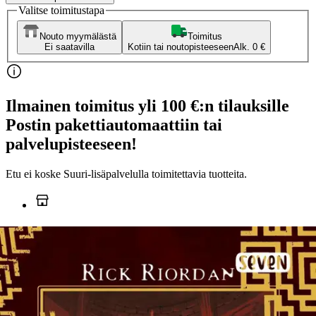
Valitse toimitustapa
Nouto myymälästä
Toimitus
Ei saatavilla
Kotiin tai noutopisteeseen
Alk. 0 €
Ilmainen toimitus yli 100 €:n tilauksille
Postin pakettiautomaattiin tai
palvelupisteeseen!
Etu ei koske Suuri‑lisäpalvelulla toimitettavia tuotteita.
Tarkista myymäläsaatavuus
Ei saatavilla