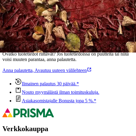
Ominaisuudet
Oletko tyytyväinen tuotetietoihin?
Ovatko tuotetiedot riittävät? Jos tuotetiedoissa on puutteita tai niitä
voisi muuten parantaa, anna palautetta.
Anna palautetta
,
Avautuu uuteen välilehteen
Ilmainen palautus 30 päivää.*
Nouto myymälästä ilman toimituskuluja.
Asiakasomistajalle Bonusta jopa 5 %.*
Verkkokauppa