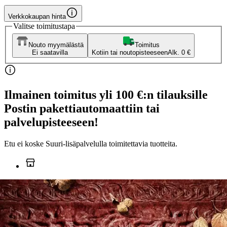
Verkkokaupan hinta
Valitse toimitustapa
Nouto myymälästä
Toimitus
Ei saatavilla
Kotiin tai noutopisteeseen
Alk. 0 €
Ilmainen toimitus yli 100 €:n tilauksille
Postin pakettiautomaattiin tai
palvelupisteeseen!
Etu ei koske Suuri‑lisäpalvelulla toimitettavia tuotteita.
Tarkista myymäläsaatavuus