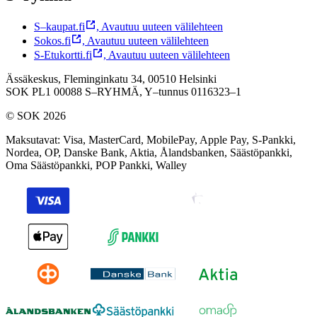
S–kaupat.fi
,
Avautuu uuteen välilehteen
Sokos.fi
,
Avautuu uuteen välilehteen
S-Etukortti.fi
,
Avautuu uuteen välilehteen
Ässäkeskus, Fleminginkatu 34, 00510 Helsinki
SOK PL1 00088 S–RYHMÄ,
Y–tunnus 0116323–1
© SOK 2026
Maksutavat
:
Visa, MasterCard, MobilePay, Apple Pay, S-Pankki,
Nordea, OP, Danske Bank, Aktia, Ålandsbanken, Säästöpankki,
Oma Säästöpankki, POP Pankki, Walley