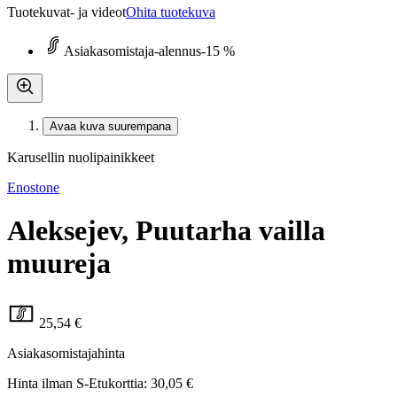
Tuotekuvat- ja videot
Ohita tuotekuva
Asiakasomistaja-alennus
-15 %
Avaa kuva suurempana
Karusellin nuolipainikkeet
Enostone
Aleksejev, Puutarha vailla
muureja
25,54 €
Asiakasomistajahinta
Hinta ilman S-Etukorttia:
30,05 €