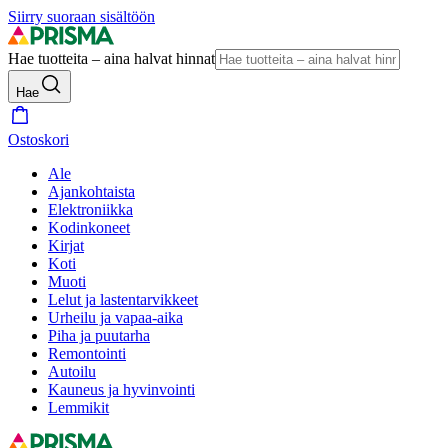
Siirry suoraan sisältöön
Hae tuotteita – aina halvat hinnat
Hae
Ostoskori
Ale
Ajankohtaista
Elektroniikka
Kodinkoneet
Kirjat
Koti
Muoti
Lelut ja lastentarvikkeet
Urheilu ja vapaa-aika
Piha ja puutarha
Remontointi
Autoilu
Kauneus ja hyvinvointi
Lemmikit