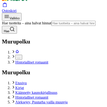
Ostoskori
Valikko
Hae tuotteita – aina halvat hinnat
Hae
Murupolku
…
Historialliset romaanit
Murupolku
Etusivu
Kirjat
Käännetty kaunokirjallisuus
Historialliset romaanit
Aleksejev, Puutarha vailla muureja