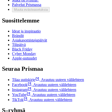
Mikä on Prisma?
Palvelut Prismassa
Muuta evästeasetuksia
Suosittelemme
Ideat ja inspiraatio
Brändit
Asiakasomistajapäivät
Tilipäivä
Black Friday
Cyber Monday
Apple-uutuudet
Seuraa Prismaa
Tilaa uutiskirje
,
Avautuu uuteen välilehteen
Facebook
,
Avautuu uuteen välilehteen
Instagram
,
Avautuu uuteen välilehteen
YouTube
,
Avautuu uuteen välilehteen
TikTok
,
Avautuu uuteen välilehteen
S–ryhmä