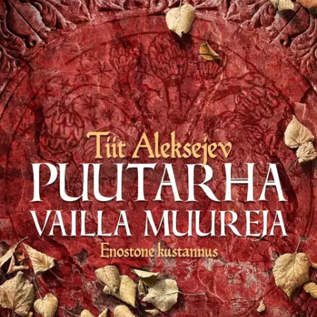
Ei saatavilla
Tuotekuvaus
Syyria vuonna 1098. Antiokia on vapautettu sen jälkeen, kun
muslimit on murskattu ratkaisevassa taistelussa. Kirjan päähenkilö,
joka on yksi taistelun sankareista, on julistettu lainsuojattomaksi ja
hänen rakastettunsa on normannien hallussa panttivankina.
Päähenkilö ryhtyy toimiin päästäkseen rakastettunsa luokse,
yhdistääkseen hajanaisen talonpoikaisarmeijan ja viedäkseen sen
Jerusalemiin. Tämä on samalla matka mielen pimeydestä kohti
kirkkainta valoa.
Puutarha vailla muureja on kolmas osa
ensimmäistä ristiretkeä käsittelevästä romaanisarjasta, jonka
ensimmäinen osa Palveränd sai Euroopan unionin
kirjallisuuspalkinnon vuonna 2010. Virolaisen Tiit Aleksejevin (s.
1968) romaanisarjasta ovat aiemmin ilmestyneet Hannu Oittisen
suomentamina Pyhiinvaellus (2013) ja Väkevä kaupunki (2015).
Näytä lisää
tuotekuvausta