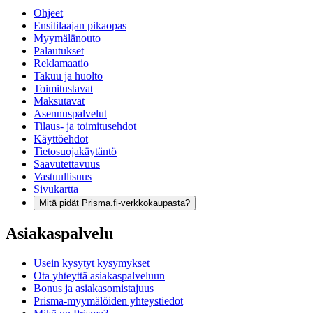
Ohjeet
Ensitilaajan pikaopas
Myymälänouto
Palautukset
Reklamaatio
Takuu ja huolto
Toimitustavat
Maksutavat
Asennuspalvelut
Tilaus- ja toimitusehdot
Käyttöehdot
Tietosuojakäytäntö
Saavutettavuus
Vastuullisuus
Sivukartta
Mitä pidät Prisma.fi-verkkokaupasta?
Asiakaspalvelu
Usein kysytyt kysymykset
Ota yhteyttä asiakaspalveluun
Bonus ja asiakasomistajuus
Prisma-myymälöiden yhteystiedot