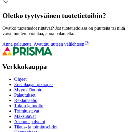
Oletko tyytyväinen tuotetietoihin?
Ovatko tuotetiedot riittävät? Jos tuotetiedoissa on puutteita tai niitä
voisi muuten parantaa, anna palautetta.
Anna palautetta
,
Avautuu uuteen välilehteen
Verkkokauppa
Ohjeet
Ensitilaajan pikaopas
Myymälänouto
Palautukset
Reklamaatio
Takuu ja huolto
Toimitustavat
Maksutavat
Asennuspalvelut
Tilaus- ja toimitusehdot