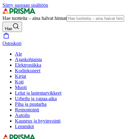
Siirry suoraan sisältöön
Hae tuotteita – aina halvat hinnat
Hae
Ostoskori
Ale
Ajankohtaista
Elektroniikka
Kodinkoneet
Kirjat
Koti
Muoti
Lelut ja lastentarvikkeet
Urheilu ja vapaa-aika
Piha ja puutarha
Remontointi
Autoilu
Kauneus ja hyvinvointi
Lemmikit