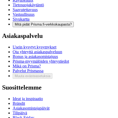
Käyttöehdot
Tietosuojakäytäntö
Saavutettavuus
Vastuullisuus
Sivukartta
Mitä pidät Prisma.fi-verkkokaupasta?
Asiakaspalvelu
Usein kysytyt kysymykset
Ota yhteyttä asiakaspalveluun
Bonus ja asiakasomistajuus
Prisma-myymälöiden yhteystiedot
Mikä on Prisma?
Palvelut Prismassa
Muuta evästeasetuksia
Suosittelemme
Ideat ja inspiraatio
Brändit
Asiakasomistajapäivät
Tilipäivä
Black Friday