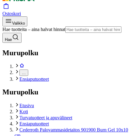
Ostoskori
Valikko
Hae tuotteita – aina halvat hinnat
Hae
Murupolku
…
Ensiaputuotteet
Murupolku
Etusivu
Koti
Turvatuotteet ja apuvälineet
Ensiaputuotteet
Cederroth Palovammasidetaitos 901900 Burn Gel 10x10
cm