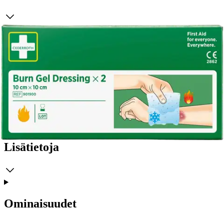
Burn Gel sidetaitos viilentää nopeasti ja lievittää kipua tehokkaasti
palovamman sattuessa. Geeli lieventää myös turvotusta ja estää
palovamman etenemistä syvemmälle ihokudoksiin. Jäähdyttävä
vaikutus kestää 2 tuntia. Burn Gel -siteitä käytetään pinnallisiin ja
osittain syviin palovammoihin, auringon ja sähköiskujen
aiheuttamiin palovammoihin sekä esim. nokkosten, meduusojen tai
hyönteisten puremien aiheuttamaan kirvelyyn. Sisältää vesipohjaista
geeliä ja luonnollisesti antiseptistä Tee Tree Oil -öljyä. Öljy on
tutkitusti bakteereja ehkäisevä ja auttaa suojaamaan tulehduksilta.
Lisätietoja
Ominaisuudet