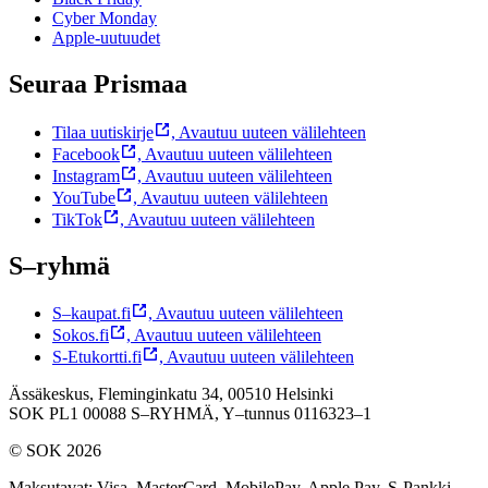
Cyber Monday
Apple-uutuudet
Seuraa Prismaa
Tilaa uutiskirje
,
Avautuu uuteen välilehteen
Facebook
,
Avautuu uuteen välilehteen
Instagram
,
Avautuu uuteen välilehteen
YouTube
,
Avautuu uuteen välilehteen
TikTok
,
Avautuu uuteen välilehteen
S–ryhmä
S–kaupat.fi
,
Avautuu uuteen välilehteen
Sokos.fi
,
Avautuu uuteen välilehteen
S-Etukortti.fi
,
Avautuu uuteen välilehteen
Ässäkeskus, Fleminginkatu 34, 00510 Helsinki
SOK PL1 00088 S–RYHMÄ,
Y–tunnus 0116323–1
© SOK 2026
Maksutavat
:
Visa, MasterCard, MobilePay, Apple Pay, S-Pankki,