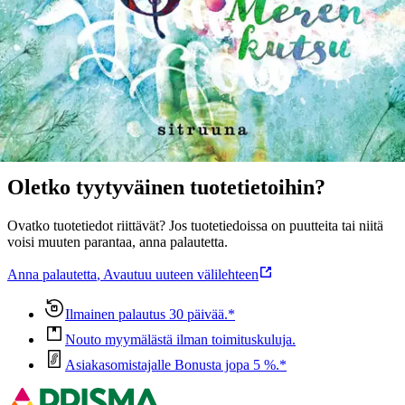
kappaletta ja niitä on käännetty lähes 20 kielelle.
Näytä lisää
tuotekuvausta
Ominaisuudet
Oletko tyytyväinen tuotetietoihin?
Ovatko tuotetiedot riittävät? Jos tuotetiedoissa on puutteita tai niitä
voisi muuten parantaa, anna palautetta.
Anna palautetta
,
Avautuu uuteen välilehteen
Ilmainen palautus 30 päivää.*
Nouto myymälästä ilman toimituskuluja.
Asiakasomistajalle Bonusta jopa 5 %.*