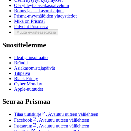
Usein kysytyt kysymykset
Ota yhteyttä asiakaspalveluun
Bonus ja asiakasomistajuus
Prisma-myymälöiden yhteystiedot
Mikä on Prisma?
Palvelut Prismassa
Muuta evästeasetuksia
Suosittelemme
Ideat ja inspiraatio
Brändit
Asiakasomistajapäivät
Tilipäivä
Black Friday
Cyber Monday
Apple-uutuudet
Seuraa Prismaa
Tilaa uutiskirje
,
Avautuu uuteen välilehteen
Facebook
,
Avautuu uuteen välilehteen
Instagram
,
Avautuu uuteen välilehteen