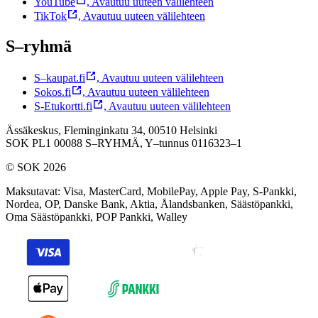
YouTube
,
Avautuu uuteen välilehteen
TikTok
,
Avautuu uuteen välilehteen
S–ryhmä
S–kaupat.fi
,
Avautuu uuteen välilehteen
Sokos.fi
,
Avautuu uuteen välilehteen
S-Etukortti.fi
,
Avautuu uuteen välilehteen
Ässäkeskus, Fleminginkatu 34, 00510 Helsinki
SOK PL1 00088 S–RYHMÄ,
Y–tunnus 0116323–1
© SOK 2026
Maksutavat
:
Visa, MasterCard, MobilePay, Apple Pay, S-Pankki,
Nordea, OP, Danske Bank, Aktia, Ålandsbanken, Säästöpankki,
Oma Säästöpankki, POP Pankki, Walley