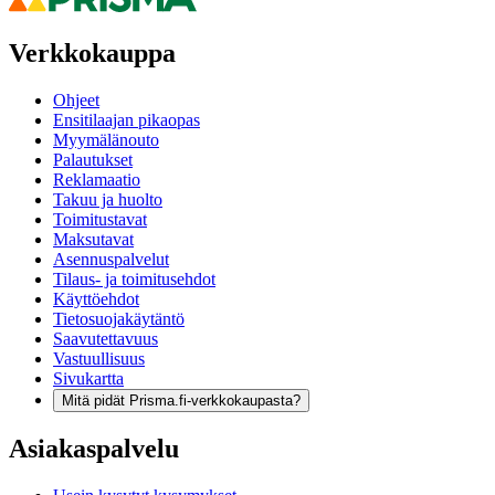
Verkkokauppa
Ohjeet
Ensitilaajan pikaopas
Myymälänouto
Palautukset
Reklamaatio
Takuu ja huolto
Toimitustavat
Maksutavat
Asennuspalvelut
Tilaus- ja toimitusehdot
Käyttöehdot
Tietosuojakäytäntö
Saavutettavuus
Vastuullisuus
Sivukartta
Mitä pidät Prisma.fi-verkkokaupasta?
Asiakaspalvelu