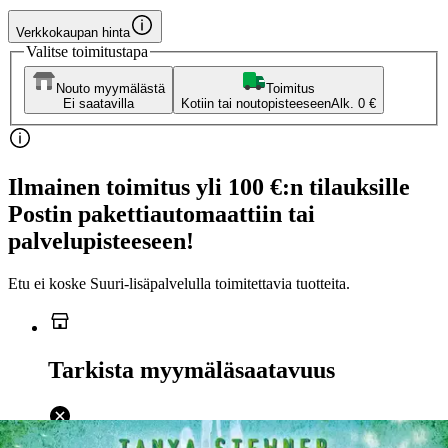
Verkkokaupan hinta
Valitse toimitustapa
Nouto myymälästä
Toimitus
Ei saatavilla
Kotiin tai noutopisteeseen
Alk. 0 €
Ilmainen toimitus yli 100 €:n tilauksille
Postin pakettiautomaattiin tai
palvelupisteeseen!
Etu ei koske Suuri‑lisäpalvelulla toimitettavia tuotteita.
Tarkista myymäläsaatavuus