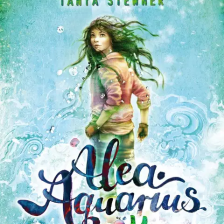
Ei saatavilla
Tuotekuvaus
Taianomainen kirjasarja luonnosta, ystävyydestä ja itsensä
löytämisestä. Meri on vetänyt Aleaa puoleensa niin kauan kuin hän
muistaa. Mutta houkutteleviin aaltoihin liittyy hengenvaara. Alea ei
saa missään olosuhteissa joutua kosketuksiin kylmän meriveden
kanssa. Hän muistaa erittäin hyvin äitinsä varoituksen ennen kuin
tämä katosi jäljettömiin.
Kuka Alea on ja mistä hän on lähtöisin?
Alkuperäänsä etsiessään hän tutustuu Alpha Cru-seikkailujengiin,
joka purjehtii Crusis-veneellä maailman valtamerillä. Eräänä päivänä
myrsky iskee ja heittää Alean yli laidan, eikä mikään ole enää
ennallaan... Alea Aquarius on uuden ajan merenneitotarina.
Kahdeksanosainen kirjasarja kertoo ystävyksistä, jotka omistautuvat
ympäristön suojelemiselle, koska maailman tulevaisuus kuuluu
nuorille. Seikkailullista ja mielikuvituksellista ekofantasiaa, jossa on
ripaus rakkautta. Lähes miljoona myytyä kirjaa! Tanya Stewner on
yksi Saksan menestyneimmistä lasten- ja nuortenkirjailijoista. Hänen
palkittuja teoksiaan on myyty kansainvälisesti yli 4,5 miljoonaa