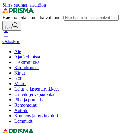
Siirry suoraan sisältöön
Hae tuotteita – aina halvat hinnat
Hae
Ostoskori
Ale
Ajankohtaista
Elektroniikka
Kodinkoneet
Kirjat
Koti
Muoti
Lelut ja lastentarvikkeet
Urheilu ja vapaa-aika
Piha ja puutarha
Remontointi
Autoilu
Kauneus ja hyvinvointi
Lemmikit