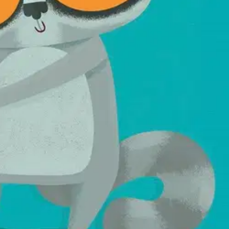
ilin vai kiipeäisikö vuoren huipulle kirjoittamaan viestinsä lumeen?