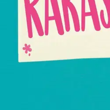
Pikkukaveri on täällä taas! Ja hänellä on jotain todella, TODELLA tärk
Hauska ja herkistävä runotarina rakkauden tunnustamisesta sille yhdelle
Ominaisuudet
Oletko tyytyväinen tuotetietoihin?
Ovatko tuotetiedot riittävät? Jos tuotetiedoissa on puutteita tai niitä v
Anna palautetta
,
Avautuu uuteen välilehteen
Ilmainen palautus 30 päivää.*
Nouto myymälästä ilman toimituskuluja.
Asiakasomistajalle Bonusta jopa 5 %.*