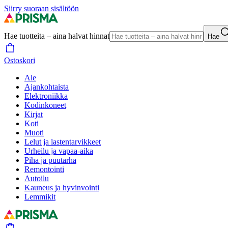
Siirry suoraan sisältöön
Hae tuotteita – aina halvat hinnat
Hae
Ostoskori
Ale
Ajankohtaista
Elektroniikka
Kodinkoneet
Kirjat
Koti
Muoti
Lelut ja lastentarvikkeet
Urheilu ja vapaa-aika
Piha ja puutarha
Remontointi
Autoilu
Kauneus ja hyvinvointi
Lemmikit