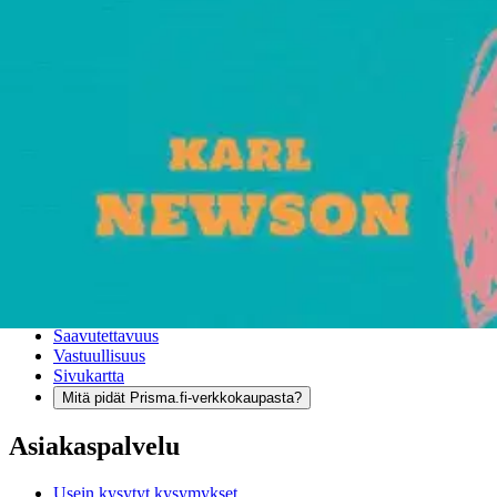
Verkkokauppa
Ohjeet
Ensitilaajan pikaopas
Myymälänouto
Palautukset
Reklamaatio
Takuu ja huolto
Toimitustavat
Maksutavat
Asennuspalvelut
Tilaus- ja toimitusehdot
Käyttöehdot
Tietosuojakäytäntö
Saavutettavuus
Vastuullisuus
Sivukartta
Mitä pidät Prisma.fi-verkkokaupasta?
Asiakaspalvelu
Usein kysytyt kysymykset