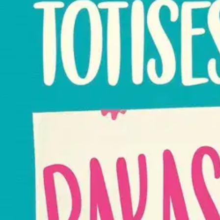
Nouto myymälästä
Toimitus
Ilmainen
Kotiin tai noutopisteeseen
Alk. 0 €
Siirry valitsemaan myymälä
Ilmainen toimitus yli 100 €:n tilauksille Po
Etu ei koske Suuri‑lisäpalvelulla toimitettavia tuotteita.
Tarkista myymäläsaatavuus
Tuotekuvaus