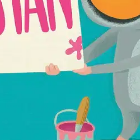
eää kerrottavaa. Mutta miten hän todistaisi asian – nujertaisiko krokoti
 erityiselle.
oisi muuten parantaa, anna palautetta.