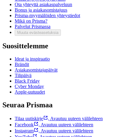
Ota yhteyttä asiakaspalveluun
Bonus ja asiakasomistajuus
Prisma-myymälöiden yhteystiedot
Mikä on Prisma?
Palvelut Prismassa
Muuta evästeasetuksia
Suosittelemme
Ideat ja inspiraatio
Brändit
Asiakasomistajapäivät
Tilipäivä
Black Friday
Cyber Monday
Apple-uutuudet
Seuraa Prismaa
Tilaa uutiskirje
,
Avautuu uuteen välilehteen
Facebook
,
Avautuu uuteen välilehteen
Instagram
,
Avautuu uuteen välilehteen
YouTube
,
Avautuu uuteen välilehteen