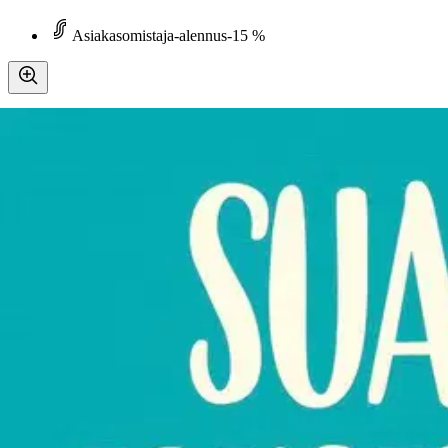
Asiakasomistaja-alennus
-15 %
Avaa kuva suurempana
Karusellin nuolipainikkeet
Kustannus Mäkelä
Newson, Sua totisesti rakastan
7,61 €
Asiakasomistajahinta
Hinta ilman S-Etukorttia:
8,95 €
Verkkokaupan hinta
Valitse toimitustapa