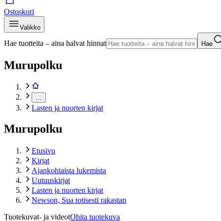
Ostoskori
Valikko
Hae tuotteita – aina halvat hinnat
Hae
Murupolku
…
Lasten ja nuorten kirjat
Murupolku
Etusivu
Kirjat
Ajankohtaista lukemista
Uutuuskirjat
Lasten ja nuorten kirjat
Newson, Sua totisesti rakastan
Tuotekuvat- ja videot
Ohita tuotekuva