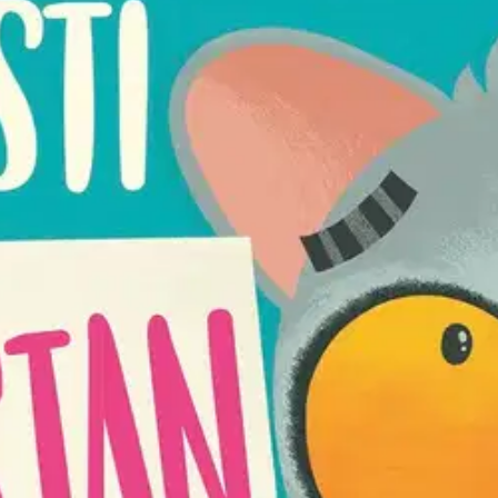
stin pakettiautomaattiin tai palvelupisteesee