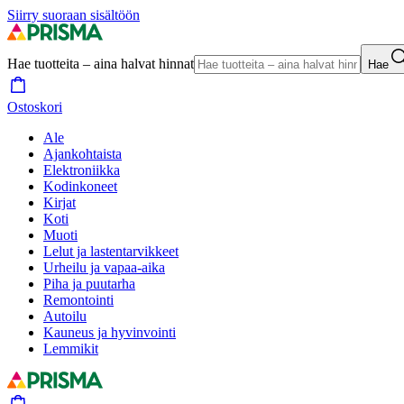
Siirry suoraan sisältöön
Hae tuotteita – aina halvat hinnat
Hae
Ostoskori
Ale
Ajankohtaista
Elektroniikka
Kodinkoneet
Kirjat
Koti
Muoti
Lelut ja lastentarvikkeet
Urheilu ja vapaa-aika
Piha ja puutarha
Remontointi
Autoilu
Kauneus ja hyvinvointi
Lemmikit