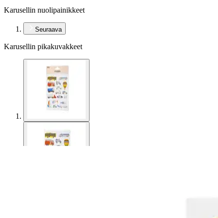
Karusellin nuolipainikkeet
Seuraava
Karusellin pikakuvakkeet
NNX