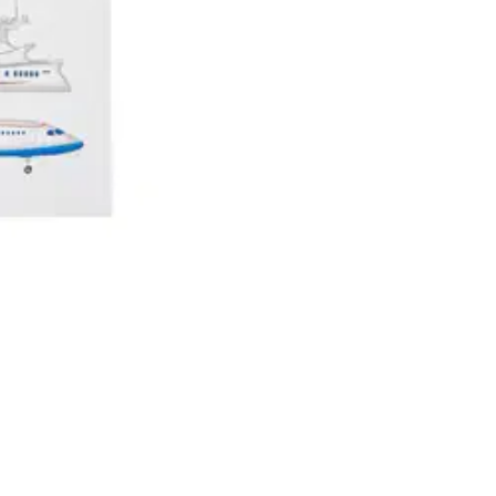
akettien viimeistelyyn. Paketissa on 1 tarra-arkki.