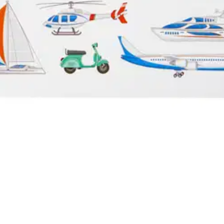
auskuutta askarteluun. Täydellinen valinta korttien koristeluun tai lahjap