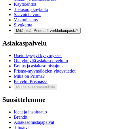
Käyttöehdot
Tietosuojakäytäntö
Saavutettavuus
Vastuullisuus
Sivukartta
Mitä pidät Prisma.fi-verkkokaupasta?
Asiakaspalvelu
Usein kysytyt kysymykset
Ota yhteyttä asiakaspalveluun
Bonus ja asiakasomistajuus
Prisma-myymälöiden yhteystiedot
Mikä on Prisma?
Palvelut Prismassa
Muuta evästeasetuksia
Suosittelemme
Ideat ja inspiraatio
Brändit
Asiakasomistajapäivät
Tilipäivä