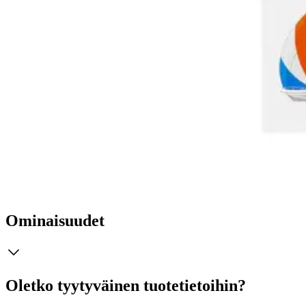
Tarkista myymäläsaatavuus
Tuotekuvaus
Iloisen värikkäät kulkuneuvoaiheiset tarrat, jotka tuovat luovuutta ja h
Ominaisuudet
Oletko tyytyväinen tuotetietoihin?