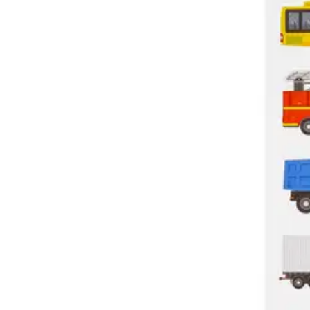
Tarra kulkuneuvo HR70
1,66 €
Asiakasomistajahinta
Hinta ilman S-Etukorttia:
1,95 €
Verkkokaupan hinta
Valitse toimitustapa
Nouto myymälästä
Toimitus
Ilmainen
Kotiin tai noutopisteeseen
Alk. 0 €
Siirry valitsemaan myymälä
Ilmainen toimitus yli 100 €:n tilauksille Po
Etu ei koske Suuri‑lisäpalvelulla toimitettavia tuotteita.