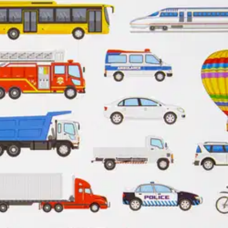
stin pakettiautomaattiin tai palvelupisteesee