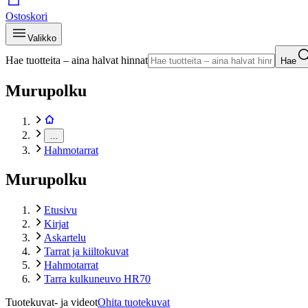
Ostoskori
Valikko
Hae tuotteita – aina halvat hinnat
Hae
Murupolku
…
Hahmotarrat
Murupolku
Etusivu
Kirjat
Askartelu
Tarrat ja kiiltokuvat
Hahmotarrat
Tarra kulkuneuvo HR70
Tuotekuvat- ja videot
Ohita tuotekuvat