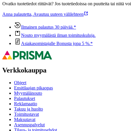
Ovatko tuotetiedot riittävät? Jos tuotetiedoissa on puutteita tai niitä v
Anna palautetta
,
Avautuu uuteen välilehteen
Ilmainen palautus 30 päivää.*
Nouto myymälästä ilman toimituskuluja.
Asiakasomistajalle Bonusta jopa 5 %.*
Verkkokauppa
Ohjeet
Ensitilaajan pikaopas
Myymälänouto
Palautukset
Reklamaatio
Takuu ja huolto
Toimitustavat
Maksutavat
Asennuspalvelut
Tilaus- ja toimitusehdot