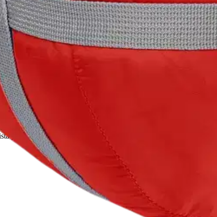
 lämpimänä kylmimmätkin syysyöt. Tämä on huippukevyistä ja laadukka
 Microtherm-kuitu, joka on valmistettu kierrätetyistä PET-pulloista. 
siirtävä vuorimateriaali tekee pussista ylellisen mukavan käyttää. Vettä
 pieneen tilaan. Lisäksi sekä pintakangas että vuori on valmistettu kie