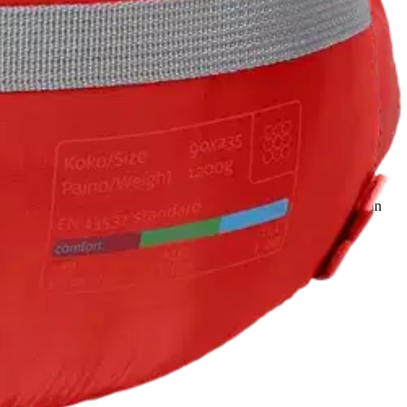
ista materiaaleista valmistettu makuupussi kolmeen vuodenaikaan
Hupun lämpökaulus sekä vetoketjun lämpölista estävät lämmön
hylkivä pintakangas auttaa pitämään pussin kuivana.
rrätetyistä PET-pulloista