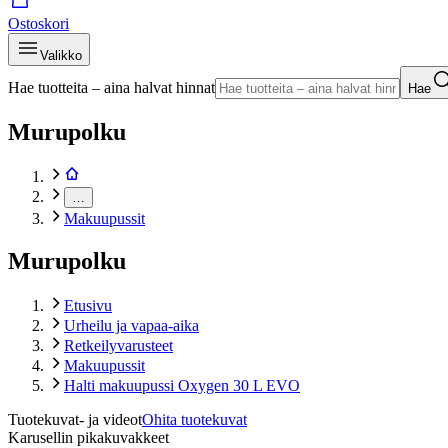
Ostoskori
Valikko
Hae tuotteita – aina halvat hinnat
Hae
Murupolku
…
Makuupussit
Murupolku
Etusivu
Urheilu ja vapaa-aika
Retkeilyvarusteet
Makuupussit
Halti makuupussi Oxygen 30 L EVO
Tuotekuvat- ja videot
Ohita tuotekuvat
Karusellin pikakuvakkeet