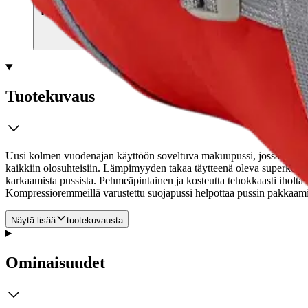
Tarkista myymäläsaatavuus
Tuotekuvaus
Uusi kolmen vuodenajan käyttöön soveltuva makuupussi, jossa pysyt
kaikkiin olosuhteisiin. Lämpimyyden takaa täytteenä oleva superkevyt
karkaamista pussista.
Pehmeäpintainen ja kosteutta tehokkaasti iholta 
Kompressioremmeillä varustettu suojapussi helpottaa pussin pakkaamista
Näytä lisää
tuotekuvausta
Ominaisuudet