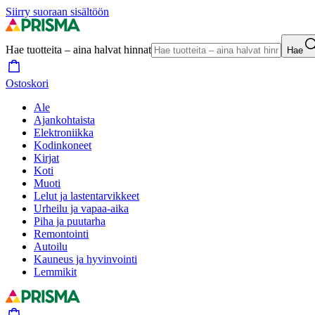
Siirry suoraan sisältöön
Hae tuotteita – aina halvat hinnat
Hae
Ostoskori
Ale
Ajankohtaista
Elektroniikka
Kodinkoneet
Kirjat
Koti
Muoti
Lelut ja lastentarvikkeet
Urheilu ja vapaa-aika
Piha ja puutarha
Remontointi
Autoilu
Kauneus ja hyvinvointi
Lemmikit