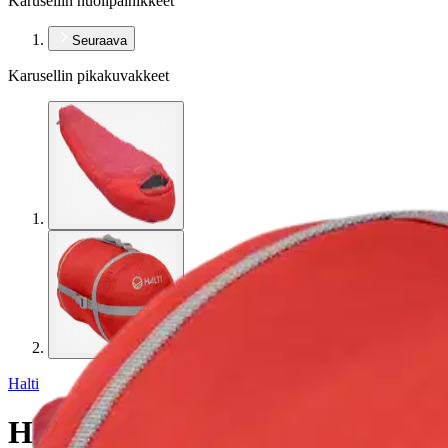
Karusellin nuolipainikkeet
Seuraava
Karusellin pikakuvakkeet
Halti
Halti makuupussi Oxygen 30 L