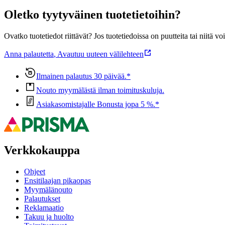
Oletko tyytyväinen tuotetietoihin?
Ovatko tuotetiedot riittävät? Jos tuotetiedoissa on puutteita tai niitä v
Anna palautetta
,
Avautuu uuteen välilehteen
Ilmainen palautus 30 päivää.*
Nouto myymälästä ilman toimituskuluja.
Asiakasomistajalle Bonusta jopa 5 %.*
Verkkokauppa
Ohjeet
Ensitilaajan pikaopas
Myymälänouto
Palautukset
Reklamaatio
Takuu ja huolto