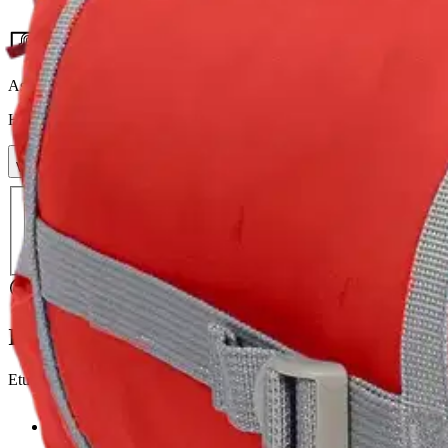
126,65 €
Asiakasomistajahinta
Hinta ilman S-Etukorttia:
149,00 €
Verkkokaupan hinta
Valitse toimitustapa
Nouto myymälästä
Toimitus
Ilmainen
Kotiin tai noutopisteeseen
Alk. 0 €
Siirry valitsemaan myymälä
Ilmainen toimitus yli 100 €:n tilauksille Po
Etu ei koske Suuri‑lisäpalvelulla toimitettavia tuotteita.