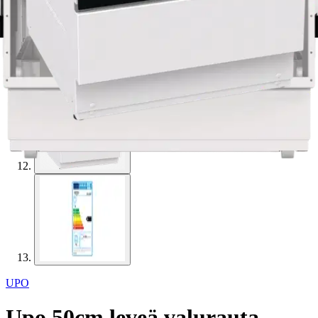
UPO
Upo 50cm leveä valurauta