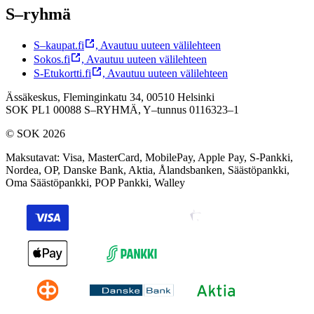
S–ryhmä
S–kaupat.fi
,
Avautuu uuteen välilehteen
Sokos.fi
,
Avautuu uuteen välilehteen
S-Etukortti.fi
,
Avautuu uuteen välilehteen
Ässäkeskus, Fleminginkatu 34, 00510 Helsinki
SOK PL1 00088 S–RYHMÄ,
Y–tunnus 0116323–1
© SOK 2026
Maksutavat
:
Visa, MasterCard, MobilePay, Apple Pay, S-Pankki,
Nordea, OP, Danske Bank, Aktia, Ålandsbanken, Säästöpankki,
Oma Säästöpankki, POP Pankki, Walley