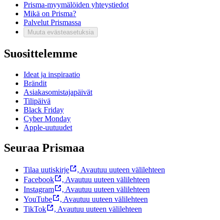
Prisma-myymälöiden yhteystiedot
Mikä on Prisma?
Palvelut Prismassa
Muuta evästeasetuksia
Suosittelemme
Ideat ja inspiraatio
Brändit
Asiakasomistajapäivät
Tilipäivä
Black Friday
Cyber Monday
Apple-uutuudet
Seuraa Prismaa
Tilaa uutiskirje
,
Avautuu uuteen välilehteen
Facebook
,
Avautuu uuteen välilehteen
Instagram
,
Avautuu uuteen välilehteen
YouTube
,
Avautuu uuteen välilehteen
TikTok
,
Avautuu uuteen välilehteen