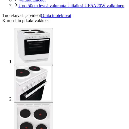
Upo 50cm leveä valurauta lattialiesi UE5A20W valkoinen
Tuotekuvat- ja videot
Ohita tuotekuvat
Karusellin pikakuvakkeet