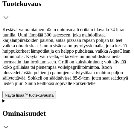
Tuotekuvaus
Kestävä valurautainen 50cm uutuusmalli erittäin tilavalla 74 litran
uunilla. Uuni lämpiää 300 asteeseen, joka mahdollistaa
karjalanpiirakoiden paiston, antaa pizzaan rapean pohjan tai teet
vaikka ohrarieskaa. Uunin sisäosa on pyrolyysiemalia, joka kestää
huippukorkeat lämpötilat ja on helppo puhdistaa, vaikka AquaClean
toiminnolla. Käytät vain vettä, et tarvitse uuninpuhdistusaineita
normaalin lian irroittamiseen.
Grilli on kaksitoiminen; voit käyttää
koko grillialaa tai pienempää voileipägrillitoimintoa. Isoon
ulosvedettävään peltien ja pannujen säilytystilaan mahtuu paljon
säilytettävää. Sokkeli on säädttävissä 85-94cm, joten saat säädettyä
lieden juuri Sinun keittiöösi sopivalle korkeudelle.
Näytä lisää
tuotekuvausta
Ominaisuudet