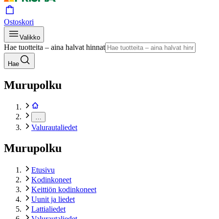
Ostoskori
Valikko
Hae tuotteita – aina halvat hinnat
Hae
Murupolku
…
Valurautaliedet
Murupolku
Etusivu
Kodinkoneet
Keittiön kodinkoneet
Uunit ja liedet
Lattialiedet
Valurautaliedet