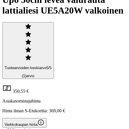
lattialiesi UE5A20W valkoinen
Tuotearvioiden keskiarvo
5
/5
(1)
arvio
350,55 €
Asiakasomistajahinta
Hinta ilman S-Etukorttia:
369,00 €
Verkkokaupan hinta