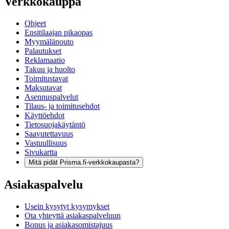
Verkkokauppa
Ohjeet
Ensitilaajan pikaopas
Myymälänouto
Palautukset
Reklamaatio
Takuu ja huolto
Toimitustavat
Maksutavat
Asennuspalvelut
Tilaus- ja toimitusehdot
Käyttöehdot
Tietosuojakäytäntö
Saavutettavuus
Vastuullisuus
Sivukartta
Mitä pidät Prisma.fi-verkkokaupasta?
Asiakaspalvelu
Usein kysytyt kysymykset
Ota yhteyttä asiakaspalveluun
Bonus ja asiakasomistajuus