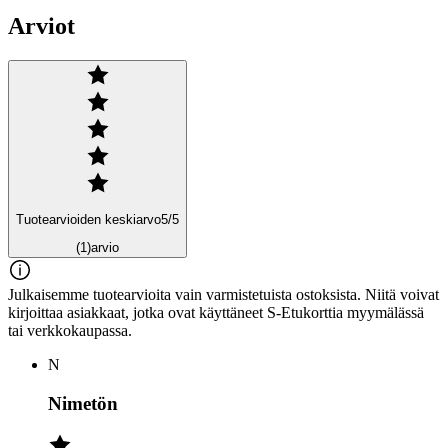
Arviot
Tuotearvioiden keskiarvo
5
/5
(1)
arvio
Julkaisemme tuotearvioita vain varmistetuista ostoksista. Niitä voivat
kirjoittaa asiakkaat, jotka ovat käyttäneet S-Etukorttia myymälässä
tai verkkokaupassa.
N
Nimetön