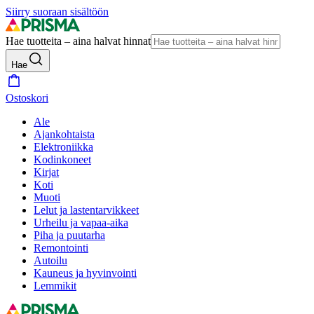
Siirry suoraan sisältöön
Hae tuotteita – aina halvat hinnat
Hae
Ostoskori
Ale
Ajankohtaista
Elektroniikka
Kodinkoneet
Kirjat
Koti
Muoti
Lelut ja lastentarvikkeet
Urheilu ja vapaa-aika
Piha ja puutarha
Remontointi
Autoilu
Kauneus ja hyvinvointi
Lemmikit