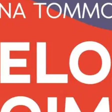
aa -tai antaa supervoimat. Pelko kuuluu elämään - se on varhainen, aivo
t on tärkeää tuntea.
Miten pelko ohjaa elämää niin ihmisten arjessa ku
naan? Eloisasti kirjoitettu teos valaisee pelon voimaa neurotieteen, psyk
oisi muuten parantaa, anna palautetta.