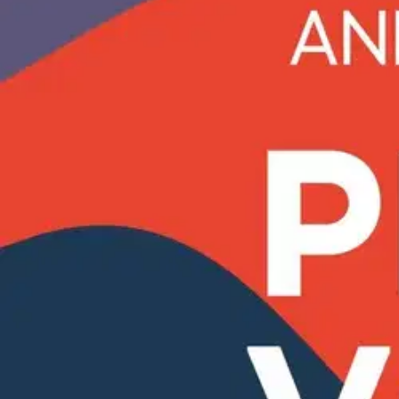
Kiehtova tietokirja katsoo silmästä silmään pelkoa, joka voi lamautt
kuitenkin vaikuttaa salakavalasti päätöksiimme, ja siksi sen mekanismi
pelko? Miten esimerkiksi salaliittoteoriat käyttävät pelkoa polttoainee
Näytä lisää
tuotekuvausta
Ominaisuudet
Oletko tyytyväinen tuotetietoihin?
Ovatko tuotetiedot riittävät? Jos tuotetiedoissa on puutteita tai niitä v
Anna palautetta
,
Avautuu uuteen välilehteen
Ilmainen palautus 30 päivää.*
Nouto myymälästä ilman toimituskuluja.