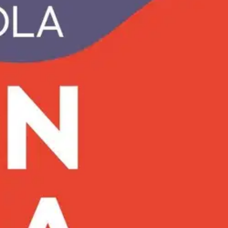
ihin koodattu selviytymismekanismi. Tiedostamattomana se voi
in laajemmin yhteiskunnassa? Miten erottaa hyödyllinen ja hyödytön
ologian, historian ja sosiologian näkökulmista.