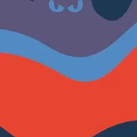
Asiakasomistaja-alennus
-15 %
Avaa kuva suurempana
Karusellin nuolipainikkeet
Otava
Tommola, Pelon voima - Miten i
27,16 €
Asiakasomistajahinta
Hinta ilman S-Etukorttia:
31,95 €
Verkkokaupan hinta
Valitse toimitustapa