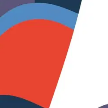
kiaikainen tunne ohjaa meitä