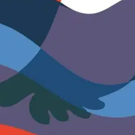
stin pakettiautomaattiin tai palvelupisteesee