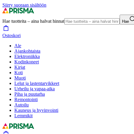
Siirry suoraan sisältöön
Hae tuotteita – aina halvat hinnat
Hae
Ostoskori
Ale
Ajankohtaista
Elektroniikka
Kodinkoneet
Kirjat
Koti
Muoti
Lelut ja lastentarvikkeet
Urheilu ja vapaa-aika
Piha ja puutarha
Remontointi
Autoilu
Kauneus ja hyvinvointi
Lemmikit