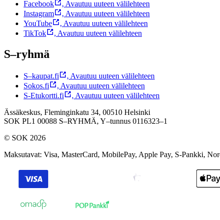
Facebook
,
Avautuu uuteen välilehteen
Instagram
,
Avautuu uuteen välilehteen
YouTube
,
Avautuu uuteen välilehteen
TikTok
,
Avautuu uuteen välilehteen
S–ryhmä
S–kaupat.fi
,
Avautuu uuteen välilehteen
Sokos.fi
,
Avautuu uuteen välilehteen
S-Etukortti.fi
,
Avautuu uuteen välilehteen
Ässäkeskus, Fleminginkatu 34, 00510 Helsinki
SOK PL1 00088 S–RYHMÄ,
Y–tunnus 0116323–1
© SOK 2026
Maksutavat
:
Visa, MasterCard, MobilePay, Apple Pay, S-Pankki, No