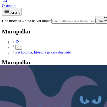
Ostoskori
Valikko
Hae tuotteita – aina halvat hinnat
Hae
Murupolku
…
Psykologia, filosofia ja kasvatustiede
Murupolku
Etusivu
Kirjat
Tietokirjat
Psykologia, filosofia ja kasvatustiede
Tommola, Pelon voima - Miten ikiaikainen tunne ohjaa meit
Tuotekuvat- ja videot
Ohita tuotekuva