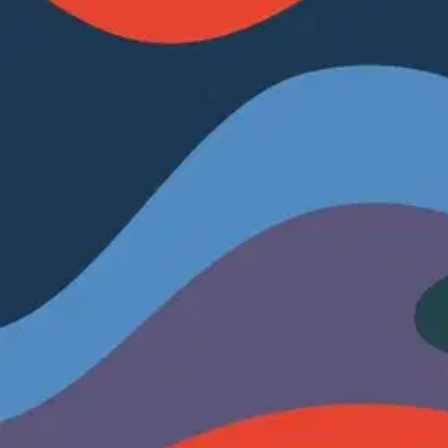
Nouto myymälästä
Toimitus
Ei saatavilla
Kotiin tai noutopisteeseen
Alk. 0 €
Ilmainen toimitus yli 100 €:n tilauksille Po
Etu ei koske Suuri‑lisäpalvelulla toimitettavia tuotteita.
Tarkista myymäläsaatavuus
Ei saatavilla
Tuotekuvaus