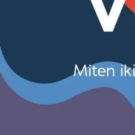
Asiakasomistajalle Bonusta jopa 5 %.*
Verkkokauppa
Ohjeet
Ensitilaajan pikaopas
Myymälänouto
Palautukset
Reklamaatio
Takuu ja huolto
Toimitustavat
Maksutavat
Asennuspalvelut
Tilaus- ja toimitusehdot
Käyttöehdot
Tietosuojakäytäntö
Saavutettavuus
Vastuullisuus
Sivukartta
Mitä pidät Prisma.fi-verkkokaupasta?