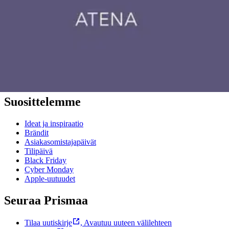
Asiakaspalvelu
Usein kysytyt kysymykset
Ota yhteyttä asiakaspalveluun
Bonus ja asiakasomistajuus
Prisma-myymälöiden yhteystiedot
Mikä on Prisma?
Palvelut Prismassa
Muuta evästeasetuksia
Suosittelemme
Ideat ja inspiraatio
Brändit
Asiakasomistajapäivät
Tilipäivä
Black Friday
Cyber Monday
Apple-uutuudet
Seuraa Prismaa
Tilaa uutiskirje
,
Avautuu uuteen välilehteen