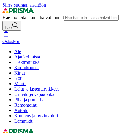
Siirry suoraan sisältöön
Hae tuotteita – aina halvat hinnat
Hae
Ostoskori
Ale
Ajankohtaista
Elektroniikka
Kodinkoneet
Kirjat
Koti
Muoti
Lelut ja lastentarvikkeet
Urheilu ja vapaa-aika
Piha ja puutarha
Remontointi
Autoilu
Kauneus ja hyvinvointi
Lemmikit