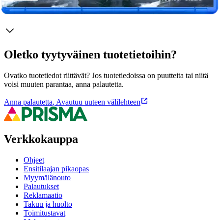
Ominaisuudet
Oletko tyytyväinen tuotetietoihin?
Ovatko tuotetiedot riittävät? Jos tuotetiedoissa on puutteita tai niitä
voisi muuten parantaa, anna palautetta.
Anna palautetta
,
Avautuu uuteen välilehteen
Verkkokauppa
Ohjeet
Ensitilaajan pikaopas
Myymälänouto
Palautukset
Reklamaatio
Takuu ja huolto
Toimitustavat