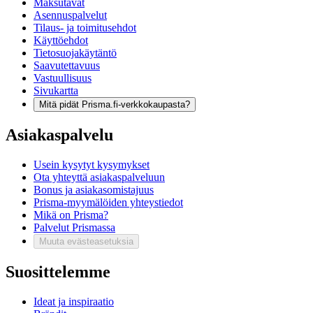
Maksutavat
Asennuspalvelut
Tilaus- ja toimitusehdot
Käyttöehdot
Tietosuojakäytäntö
Saavutettavuus
Vastuullisuus
Sivukartta
Mitä pidät Prisma.fi-verkkokaupasta?
Asiakaspalvelu
Usein kysytyt kysymykset
Ota yhteyttä asiakaspalveluun
Bonus ja asiakasomistajuus
Prisma-myymälöiden yhteystiedot
Mikä on Prisma?
Palvelut Prismassa
Muuta evästeasetuksia
Suosittelemme
Ideat ja inspiraatio