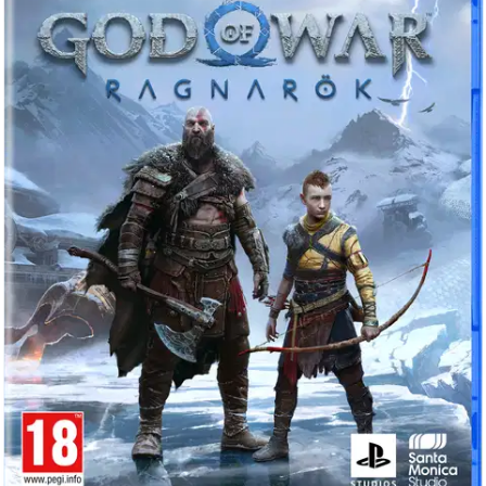
Tuotekuvaus
Lähde eeppiselle ja sydämelliselle matkalle, jolla Kratoksen ja
Atreuksen on opittava pitämään kiinni ja päästämään irti. Aasojen
raivo on repinyt pohjoisen maailmat hajalle. He ovat tehneet
kaikkensa estääkseen maailmanlopun, mutta kaikista yrityksistä
huolimatta Fimbul-talvi painaa päälle. Todista isä-poika-suhteen
dynaaminen muuttuminen eloonjäämiskamppailun aikana.
Atreus
janoaa tietoa ymmärtääkseen ”Lokin” ennustuksen, ja Kratos yrittää
vapautua menneisyydestään ja olla poikansa tarvitsema isä. Näe itse,
miten kohtalo pakottaa heidät valitsemaan joko oman
turvallisuutensa tai maailmojen turvallisuuden. Ja samaan aikaan
Asgårdin joukkoja kootaan... • Kulje yhdeksän maailman läpi kohti
ennustusten maailmanlopun taistelua. • Kukista skandinaavien
jumalia ja hirviöitä sulavaliikkeisissä ja näyttävissä taisteluissa. •
Tutki ihmeellisiä paikkoja huikeissa mytologisissa maisemissa.
Näytä lisää
tuotekuvausta