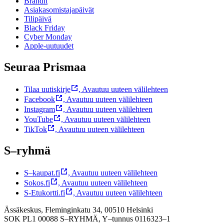
Brändit
Asiakasomistajapäivät
Tilipäivä
Black Friday
Cyber Monday
Apple-uutuudet
Seuraa Prismaa
Tilaa uutiskirje
,
Avautuu uuteen välilehteen
Facebook
,
Avautuu uuteen välilehteen
Instagram
,
Avautuu uuteen välilehteen
YouTube
,
Avautuu uuteen välilehteen
TikTok
,
Avautuu uuteen välilehteen
S–ryhmä
S–kaupat.fi
,
Avautuu uuteen välilehteen
Sokos.fi
,
Avautuu uuteen välilehteen
S-Etukortti.fi
,
Avautuu uuteen välilehteen
Ässäkeskus, Fleminginkatu 34, 00510 Helsinki
SOK PL1 00088 S–RYHMÄ,
Y–tunnus 0116323–1