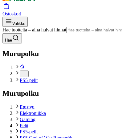
Ostoskori
Valikko
Hae tuotteita – aina halvat hinnat
Hae
Murupolku
…
PS5-pelit
Murupolku
Etusivu
Elektroniikka
Gaming
Pelit
PS5-pelit
PS5 God of War Ragnarök