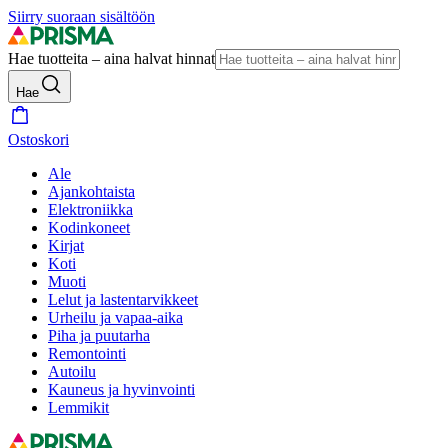
Siirry suoraan sisältöön
Hae tuotteita – aina halvat hinnat
Hae
Ostoskori
Ale
Ajankohtaista
Elektroniikka
Kodinkoneet
Kirjat
Koti
Muoti
Lelut ja lastentarvikkeet
Urheilu ja vapaa-aika
Piha ja puutarha
Remontointi
Autoilu
Kauneus ja hyvinvointi
Lemmikit