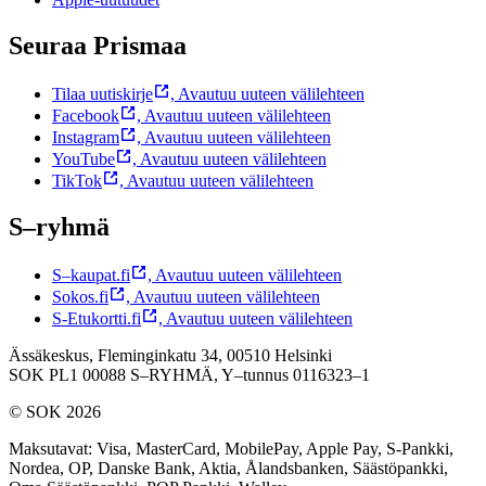
Seuraa Prismaa
Tilaa uutiskirje
,
Avautuu uuteen välilehteen
Facebook
,
Avautuu uuteen välilehteen
Instagram
,
Avautuu uuteen välilehteen
YouTube
,
Avautuu uuteen välilehteen
TikTok
,
Avautuu uuteen välilehteen
S–ryhmä
S–kaupat.fi
,
Avautuu uuteen välilehteen
Sokos.fi
,
Avautuu uuteen välilehteen
S-Etukortti.fi
,
Avautuu uuteen välilehteen
Ässäkeskus, Fleminginkatu 34, 00510 Helsinki
SOK PL1 00088 S–RYHMÄ,
Y–tunnus 0116323–1
© SOK 2026
Maksutavat
:
Visa, MasterCard, MobilePay, Apple Pay, S-Pankki,
Nordea, OP, Danske Bank, Aktia, Ålandsbanken, Säästöpankki,