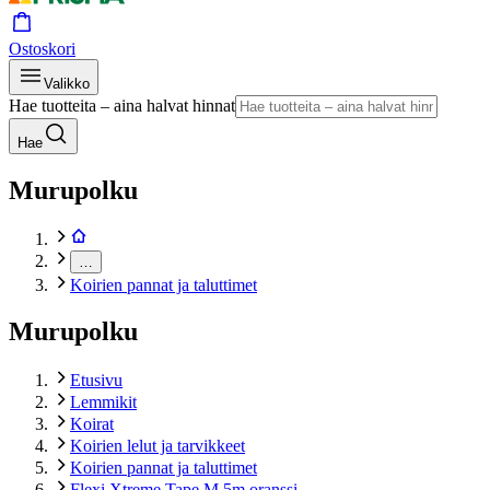
Ostoskori
Valikko
Hae tuotteita – aina halvat hinnat
Hae
Murupolku
…
Koirien pannat ja taluttimet
Murupolku
Etusivu
Lemmikit
Koirat
Koirien lelut ja tarvikkeet
Koirien pannat ja taluttimet
Flexi Xtreme Tape M 5m oranssi