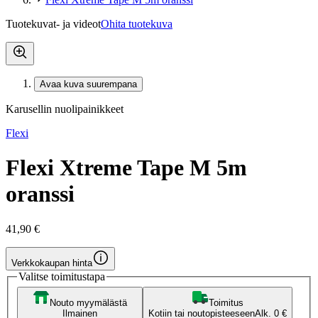
Tuotekuvat- ja videot
Ohita tuotekuva
Avaa kuva suurempana
Karusellin nuolipainikkeet
Flexi
Flexi Xtreme Tape M 5m
oranssi
41,90 €
Verkkokaupan hinta
Valitse toimitustapa
Nouto myymälästä
Toimitus
Ilmainen
Kotiin tai noutopisteeseen
Alk. 0 €