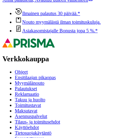
Ilmainen palautus 30 päivää.*
Nouto myymälästä ilman toimituskuluja.
Asiakasomistajalle Bonusta jopa 5 %.*
Verkkokauppa
Ohjeet
Ensitilaajan pikaopas
Myymälänouto
Palautukset
Reklamaatio
Takuu ja huolto
Toimitustavat
Maksutavat
Asennuspalvelut
Tilaus- ja toimitusehdot
Käyttöehdot
Tietosuojakäytäntö