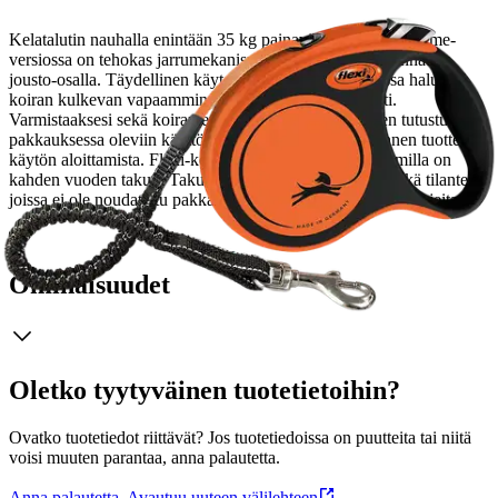
Kelatalutin nauhalla enintään 35 kg painaville koirille. Extreme-
versiossa on tehokas jarrumekanismi ja vahvistettu talutinnauha
jousto-osalla. Täydellinen käytettäväksi tilanteissa, joissa haluat
koiran kulkevan vapaammin, mutta koira ei voi olla irti.
Varmistaaksesi sekä koiran että taluttajan turvallisuuden tutustuthan
pakkauksessa oleviin käyttö- ja turvallisuusohjeisiin ennen tuotteen
käytön aloittamista. Flexi-kelataluttimen kelausmekanismilla on
kahden vuoden takuu. Takuu ei koske nauhaa / nyöriä eikä tilanteita,
joissa ei ole noudatettu pakkauksesta löytyviä turvallisuusohjeita.
Ominaisuudet
Oletko tyytyväinen tuotetietoihin?
Ovatko tuotetiedot riittävät? Jos tuotetiedoissa on puutteita tai niitä
voisi muuten parantaa, anna palautetta.
Anna palautetta
,
Avautuu uuteen välilehteen