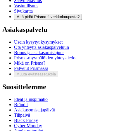
Saavutettavuus
Vastuullisuus
Sivukartta
Mitä pidät Prisma.fi-verkkokaupasta?
Asiakaspalvelu
Usein kysytyt kysymykset
Ota yhteyttä asiakaspalveluun
Bonus ja asiakasomistajuus
Prisma-myymälöiden yhteystiedot
Mikä on Prisma?
Palvelut Prismassa
Muuta evästeasetuksia
Suosittelemme
Ideat ja inspiraatio
Brändit
Asiakasomistajapäivät
Tilipäivä
Black Friday
Cyber Monday
Apple-uutuudet