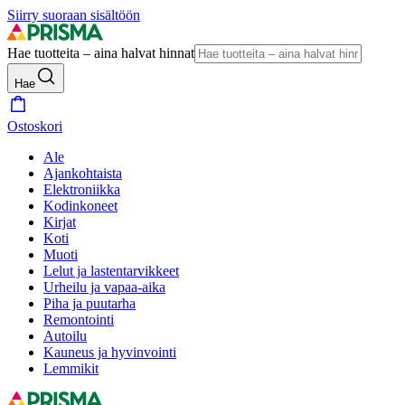
Siirry suoraan sisältöön
Hae tuotteita – aina halvat hinnat
Hae
Ostoskori
Ale
Ajankohtaista
Elektroniikka
Kodinkoneet
Kirjat
Koti
Muoti
Lelut ja lastentarvikkeet
Urheilu ja vapaa-aika
Piha ja puutarha
Remontointi
Autoilu
Kauneus ja hyvinvointi
Lemmikit