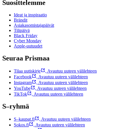
Suosittelemme
Ideat ja inspiraatio
Brändit
Asiakasomistajapäivät
Tilipäivä
Black Friday
Cyber Monday
Apple-uutuudet
Seuraa Prismaa
Tilaa uutiskirje
,
Avautuu uuteen välilehteen
Facebook
,
Avautuu uuteen välilehteen
Instagram
,
Avautuu uuteen välilehteen
YouTube
,
Avautuu uuteen välilehteen
TikTok
,
Avautuu uuteen välilehteen
S–ryhmä
S–kaupat.fi
,
Avautuu uuteen välilehteen
Sokos.fi
,
Avautuu uuteen välilehteen