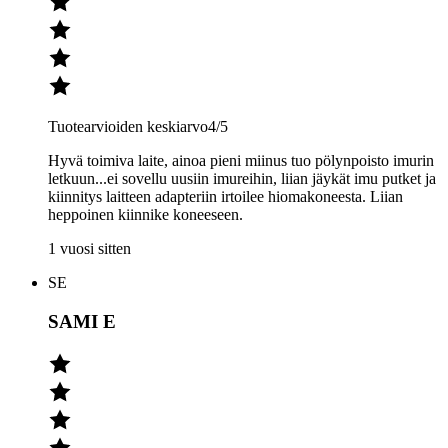
Tuotearvioiden keskiarvo
4
/5
Hyvä toimiva laite, ainoa pieni miinus tuo pölynpoisto imurin
letkuun...ei sovellu uusiin imureihin, liian jäykät imu putket ja
kiinnitys laitteen adapteriin irtoilee hiomakoneesta. Liian
heppoinen kiinnike koneeseen.
1 vuosi sitten
SE
SAMI E