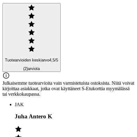
Tuotearvioiden keskiarvo
4,5
/5
(2)
arviota
Julkaisemme tuotearvioita vain varmistetuista ostoksista. Niitä voivat
kirjoittaa asiakkaat, jotka ovat käyttäneet S-Etukorttia myymälässä
tai verkkokaupassa.
JAK
Juha Antero K