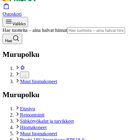
Ostoskori
Valikko
Hae tuotteita – aina halvat hinnat
Hae
Murupolku
…
Muut hiomakoneet
Murupolku
Etusivu
Remontointi
Sähkötyökalut ja tarvikkeet
Hiomakoneet
Muut hiomakoneet
Ryobi 18V hiomakone RPS18-0