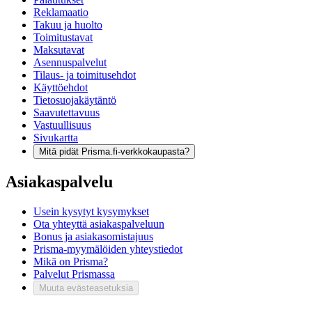
Reklamaatio
Takuu ja huolto
Toimitustavat
Maksutavat
Asennuspalvelut
Tilaus- ja toimitusehdot
Käyttöehdot
Tietosuojakäytäntö
Saavutettavuus
Vastuullisuus
Sivukartta
Mitä pidät Prisma.fi-verkkokaupasta?
Asiakaspalvelu
Usein kysytyt kysymykset
Ota yhteyttä asiakaspalveluun
Bonus ja asiakasomistajuus
Prisma-myymälöiden yhteystiedot
Mikä on Prisma?
Palvelut Prismassa
Muuta evästeasetuksia