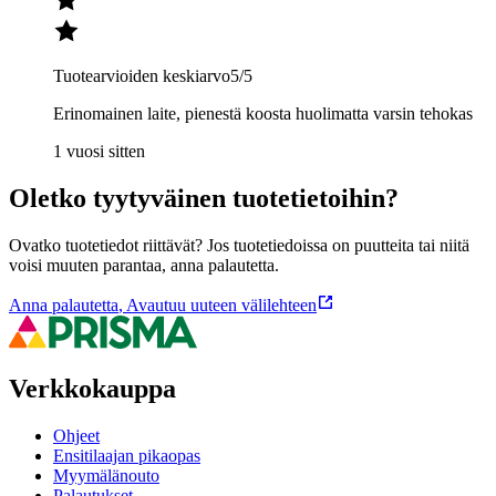
Tuotearvioiden keskiarvo
5
/5
Erinomainen laite, pienestä koosta huolimatta varsin tehokas
1 vuosi sitten
Oletko tyytyväinen tuotetietoihin?
Ovatko tuotetiedot riittävät? Jos tuotetiedoissa on puutteita tai niitä
voisi muuten parantaa, anna palautetta.
Anna palautetta
,
Avautuu uuteen välilehteen
Verkkokauppa
Ohjeet
Ensitilaajan pikaopas
Myymälänouto
Palautukset