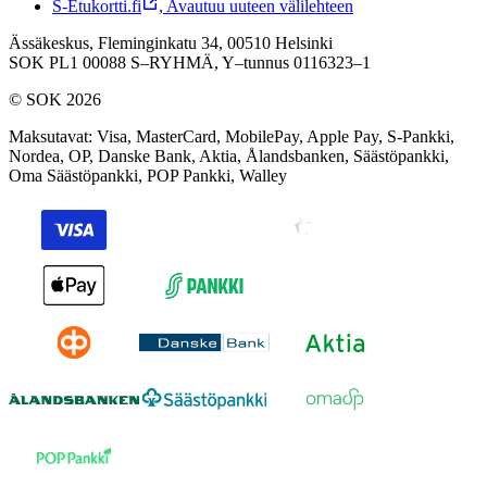
S-Etukortti.fi
,
Avautuu uuteen välilehteen
Ässäkeskus, Fleminginkatu 34, 00510 Helsinki
SOK PL1 00088 S–RYHMÄ,
Y–tunnus 0116323–1
© SOK 2026
Maksutavat
:
Visa, MasterCard, MobilePay, Apple Pay, S-Pankki,
Nordea, OP, Danske Bank, Aktia, Ålandsbanken, Säästöpankki,
Oma Säästöpankki, POP Pankki, Walley