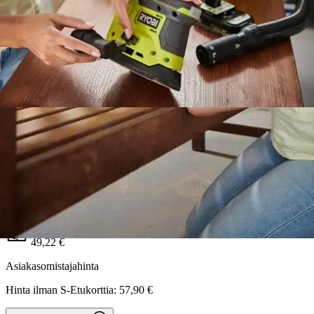
Ryobi 18V hiomakone RPS18-0
Tuotearvioiden keskiarvo
4,5
/5
(2)
arviota
49,22 €
Asiakasomistajahinta
Hinta ilman S-Etukorttia:
57,90 €