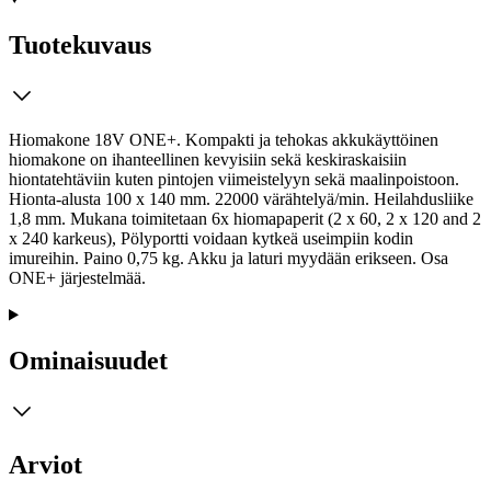
Tuotekuvaus
Hiomakone 18V ONE+. Kompakti ja tehokas akkukäyttöinen
hiomakone on ihanteellinen kevyisiin sekä keskiraskaisiin
hiontatehtäviin kuten pintojen viimeistelyyn sekä maalinpoistoon.
Hionta-alusta 100 x 140 mm. 22000 värähtelyä/min. Heilahdusliike
1,8 mm. Mukana toimitetaan 6x hiomapaperit (2 x 60, 2 x 120 and 2
x 240 karkeus), Pölyportti voidaan kytkeä useimpiin kodin
imureihin. Paino 0,75 kg. Akku ja laturi myydään erikseen. Osa
ONE+ järjestelmää.
Ominaisuudet
Arviot