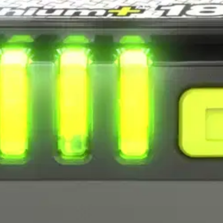
stin pakettiautomaattiin tai palvelupisteesee