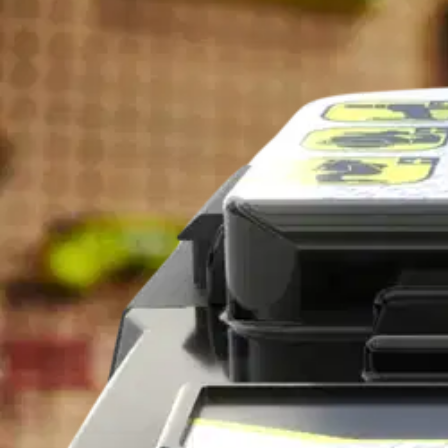
Ryobi
Ryobi 18V akku 6,0 Ah ONE+ 
143,65 €
Asiakasomistajahinta
Hinta ilman S-Etukorttia:
169,00 €
Verkkokaupan hinta