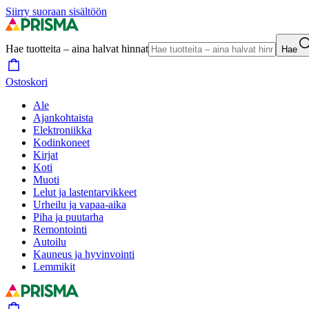
Siirry suoraan sisältöön
Hae tuotteita – aina halvat hinnat
Hae
Ostoskori
Ale
Ajankohtaista
Elektroniikka
Kodinkoneet
Kirjat
Koti
Muoti
Lelut ja lastentarvikkeet
Urheilu ja vapaa-aika
Piha ja puutarha
Remontointi
Autoilu
Kauneus ja hyvinvointi
Lemmikit