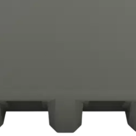
lmän kanssa. Parannettu kestävyys. IntelliCell-akkuteknologia valvoo
amittari tekee akun varauksen seurannasta helppoa. Vankka, kestävä muoto
oisi muuten parantaa, anna palautetta.