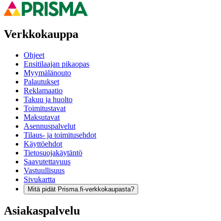
Verkkokauppa
Ohjeet
Ensitilaajan pikaopas
Myymälänouto
Palautukset
Reklamaatio
Takuu ja huolto
Toimitustavat
Maksutavat
Asennuspalvelut
Tilaus- ja toimitusehdot
Käyttöehdot
Tietosuojakäytäntö
Saavutettavuus
Vastuullisuus
Sivukartta
Mitä pidät Prisma.fi-verkkokaupasta?
Asiakaspalvelu