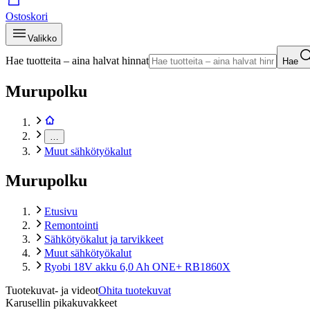
Ostoskori
Valikko
Hae tuotteita – aina halvat hinnat
Hae
Murupolku
…
Muut sähkötyökalut
Murupolku
Etusivu
Remontointi
Sähkötyökalut ja tarvikkeet
Muut sähkötyökalut
Ryobi 18V akku 6,0 Ah ONE+ RB1860X
Tuotekuvat- ja videot
Ohita tuotekuvat
Karusellin pikakuvakkeet