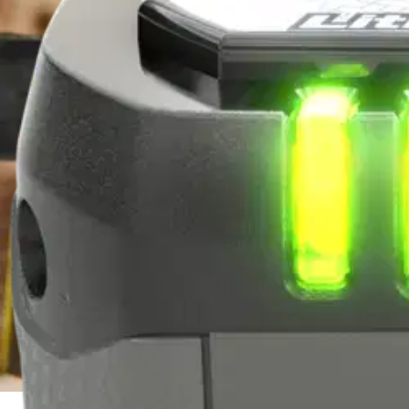
Valitse toimitustapa
Nouto myymälästä
Toimitus
Ilmainen
Kotiin tai noutopisteeseen
Alk. 0 €
Siirry valitsemaan myymälä
Ilmainen toimitus yli 100 €:n tilauksille Po
Etu ei koske Suuri‑lisäpalvelulla toimitettavia tuotteita.
Tarkista myymäläsaatavuus
Tuotekuvaus