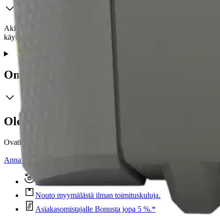
Akku 18V ONE+. Lithium+ 6,0 Ah. Yhteensopiva Ryobin ONE + järjeste
käyttöaikaa, käyttöikää ja turvallisuutta, sekä antaa lisää tehoa. Virt
Ominaisuudet
Oletko tyytyväinen tuotetietoihin?
Ovatko tuotetiedot riittävät? Jos tuotetiedoissa on puutteita tai niitä v
Anna palautetta
,
Avautuu uuteen välilehteen
Ilmainen palautus 30 päivää.*
Nouto myymälästä ilman toimituskuluja.
Asiakasomistajalle Bonusta jopa 5 %.*