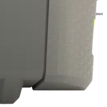
 ja tasapainottaa yksittäisten kennojen toimintaa ja näin maksimoi
ilu, sisäänrakennettu iskusuoja lisää kestävyyttä.