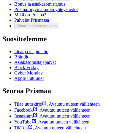
Bonus ja asiakasomistajuus
Prisma-myymälöiden yhteystiedot
Mikä on Prisma?
Palvelut Prismassa
Muuta evästeasetuksia
Suosittelemme
Ideat ja inspiraatio
Brändit
Asiakasomistajapäivät
Black Friday
Cyber Monday
Apple-uutuudet
Seuraa Prismaa
Tilaa uutiskirje
,
Avautuu uuteen välilehteen
Facebook
,
Avautuu uuteen välilehteen
Instagram
,
Avautuu uuteen välilehteen
YouTube
,
Avautuu uuteen välilehteen
TikTok
,
Avautuu uuteen välilehteen