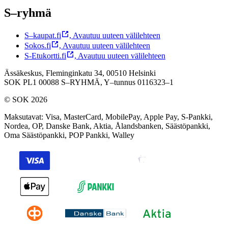
S–ryhmä
S–kaupat.fi
,
Avautuu uuteen välilehteen
Sokos.fi
,
Avautuu uuteen välilehteen
S-Etukortti.fi
,
Avautuu uuteen välilehteen
Ässäkeskus, Fleminginkatu 34, 00510 Helsinki
SOK PL1 00088 S–RYHMÄ,
Y–tunnus 0116323–1
© SOK 2026
Maksutavat
:
Visa, MasterCard, MobilePay, Apple Pay, S-Pankki,
Nordea, OP, Danske Bank, Aktia, Ålandsbanken, Säästöpankki,
Oma Säästöpankki, POP Pankki, Walley