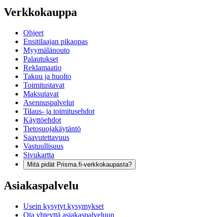
Verkkokauppa
Ohjeet
Ensitilaajan pikaopas
Myymälänouto
Palautukset
Reklamaatio
Takuu ja huolto
Toimitustavat
Maksutavat
Asennuspalvelut
Tilaus- ja toimitusehdot
Käyttöehdot
Tietosuojakäytäntö
Saavutettavuus
Vastuullisuus
Sivukartta
Mitä pidät Prisma.fi-verkkokaupasta?
Asiakaspalvelu
Usein kysytyt kysymykset
Ota yhteyttä asiakaspalveluun