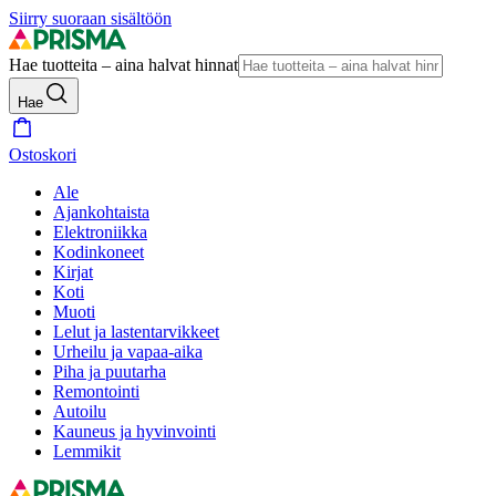
Siirry suoraan sisältöön
Hae tuotteita – aina halvat hinnat
Hae
Ostoskori
Ale
Ajankohtaista
Elektroniikka
Kodinkoneet
Kirjat
Koti
Muoti
Lelut ja lastentarvikkeet
Urheilu ja vapaa-aika
Piha ja puutarha
Remontointi
Autoilu
Kauneus ja hyvinvointi
Lemmikit