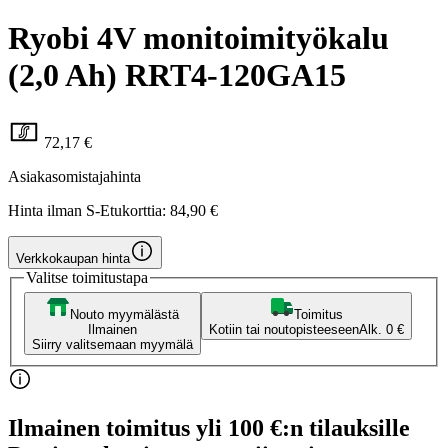
Ryobi 4V monitoimityökalu
(2,0 Ah) RRT4-120GA15
72,17 €
Asiakasomistajahinta
Hinta ilman S-Etukorttia:
84,90 €
Verkkokaupan hinta
Valitse toimitustapa
Nouto myymälästä
Toimitus
Ilmainen
Kotiin tai noutopisteeseen
Alk. 0 €
Siirry valitsemaan myymälä
Ilmainen toimitus yli 100 €:n tilauksille