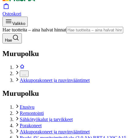
Ostoskori
Valikko
Hae tuotteita – aina halvat hinnat
Hae
Murupolku
…
Akkuporakoneet ja ruuvinvääntimet
Murupolku
Etusivu
Remontointi
Sähkötyökalut ja tarvikkeet
Porakoneet
Akkuporakoneet ja ruuvinvääntimet
Ryobi 4V monitoimityökalu (2,0 Ah) RRT4-120GA15