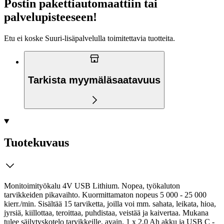
Postin pakettiautomaattiin tai
palvelupisteeseen!
Etu ei koske Suuri‑lisäpalvelulla toimitettavia tuotteita.
Tarkista myymäläsaatavuus
Tuotekuvaus
Monitoimityökalu 4V USB Lithium. Nopea, työkaluton
tarvikkeiden pikavaihto. Kuormittamaton nopeus 5 000 - 25 000
kierr./min. Sisältää 15 tarviketta, joilla voi mm. sahata, leikata, hioa,
jyrsiä, kiillottaa, teroittaa, puhdistaa, veistää ja kaivertaa. Mukana
tulee säilytyskotelo tarvikkeille, avain, 1 x 2,0 Ah akku ja USB C -