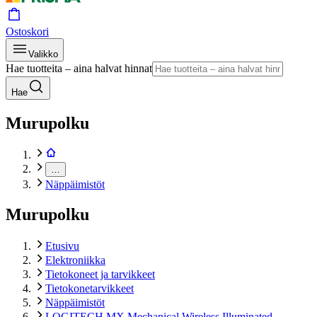
Ostoskori
Valikko
Hae tuotteita – aina halvat hinnat
Hae
Murupolku
…
Näppäimistöt
Murupolku
Etusivu
Elektroniikka
Tietokoneet ja tarvikkeet
Tietokonetarvikkeet
Näppäimistöt
LOGITECH MX Mechanical Wireless Illuminated