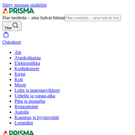
Siirry suoraan sisältöön
Hae tuotteita – aina halvat hinnat
Hae
Ostoskori
Ale
Ajankohtaista
Elektroniikka
Kodinkoneet
Kirjat
Koti
Muoti
Lelut ja lastentarvikkeet
Urheilu ja vapaa-aika
Piha ja puutarha
Remontointi
Autoilu
Kauneus ja hyvinvointi
Lemmikit