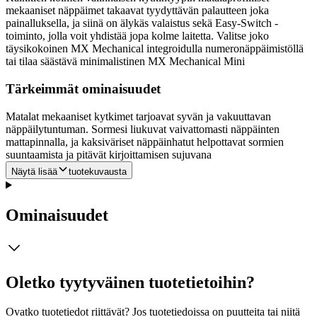
mekaaniset näppäimet takaavat tyydyttävän palautteen joka
painalluksella, ja siinä on älykäs valaistus sekä Easy-Switch -
toiminto, jolla voit yhdistää jopa kolme laitetta. Valitse joko
täysikokoinen MX Mechanical integroidulla numeronäppäimistöllä
tai tilaa säästävä minimalistinen MX Mechanical Mini
Tärkeimmät ominaisuudet
Matalat mekaaniset kytkimet tarjoavat syvän ja vakuuttavan
näppäilytuntuman. Sormesi liukuvat vaivattomasti näppäinten
mattapinnalla, ja kaksiväriset näppäinhatut helpottavat sormien
suuntaamista ja pitävät kirjoittamisen sujuvana
Näytä lisää
tuotekuvausta
Ominaisuudet
Oletko tyytyväinen tuotetietoihin?
Ovatko tuotetiedot riittävät? Jos tuotetiedoissa on puutteita tai niitä