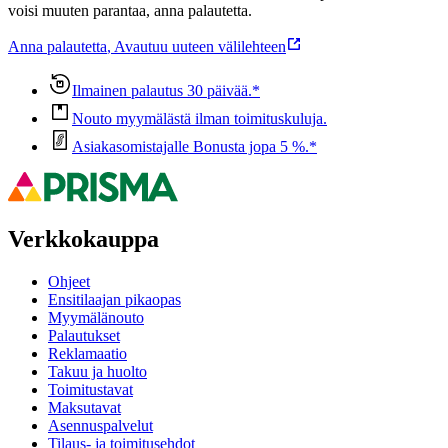
voisi muuten parantaa, anna palautetta.
Anna palautetta
,
Avautuu uuteen välilehteen
Ilmainen palautus 30 päivää.*
Nouto myymälästä ilman toimituskuluja.
Asiakasomistajalle Bonusta jopa 5 %.*
Verkkokauppa
Ohjeet
Ensitilaajan pikaopas
Myymälänouto
Palautukset
Reklamaatio
Takuu ja huolto
Toimitustavat
Maksutavat
Asennuspalvelut
Tilaus- ja toimitusehdot