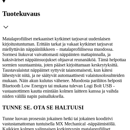
Tuotekuvaus
Matalaprofiiliset mekaaniset kytkimet tarjoavat uudenlaisen
kirjoitustuntuman. Erittäin tarkat ja vakaat kytkimet tarjoavat
miellyttävän näppäinliikkeen – matalaprofiilisessa muodossa.
Sormesi liukuvat vaivattomasti näppäinten mattapinnalla, ja
kaksiväriset näppäinsuojukset ohjaavat reunanäköä. Tämä helpottaa
sormien suuntaamista, joten pääset kirjoittamaan keskeytyksittä.
Taustavalaistut näppäimet syttyvät taianomaisesti, kun kätesi
lähestyvät niitä, ja ne säätyvät automaattisesti valaistusolosuhteiden
mukaan. Näin akun kulutus vähenee. Muodosta pariliitos helposti
Bluetooth Low Energyn tai mukana tulevan Logi Bolt USB -
vastaanottimen kautta enintään kolmen laitteen kanssa ja vaihda
niiden välillä napin painalluksella.
TUNNE SE. OTA SE HALTUUSI
Tunne luovan prosessin jokainen hetki tai jokainen koodirivi
vastustamattoman tuntuisella MX Mechanical -näppäimistöllä.
Kaikkien kolmen valinnaisen kytkintyypin matalaprofiiliset