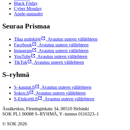
Black Friday
Cyber Monday
Apple-uutuudet
Seuraa Prismaa
Tilaa uutiskirje
,
Avautuu uuteen välilehteen
Facebook
,
Avautuu uuteen välilehteen
Instagram
,
Avautuu uuteen välilehteen
YouTube
,
Avautuu uuteen välilehteen
TikTok
,
Avautuu uuteen välilehteen
S–ryhmä
S–kaupat.fi
,
Avautuu uuteen välilehteen
Sokos.fi
,
Avautuu uuteen välilehteen
S-Etukortti.fi
,
Avautuu uuteen välilehteen
Ässäkeskus, Fleminginkatu 34, 00510 Helsinki
SOK PL1 00088 S–RYHMÄ,
Y–tunnus 0116323–1
© SOK 2026