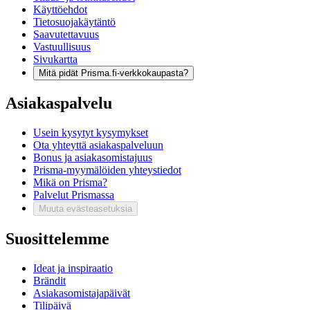
Käyttöehdot
Tietosuojakäytäntö
Saavutettavuus
Vastuullisuus
Sivukartta
Mitä pidät Prisma.fi-verkkokaupasta?
Asiakaspalvelu
Usein kysytyt kysymykset
Ota yhteyttä asiakaspalveluun
Bonus ja asiakasomistajuus
Prisma-myymälöiden yhteystiedot
Mikä on Prisma?
Palvelut Prismassa
Muuta evästeasetuksia
Suosittelemme
Ideat ja inspiraatio
Brändit
Asiakasomistajapäivät
Tilipäivä