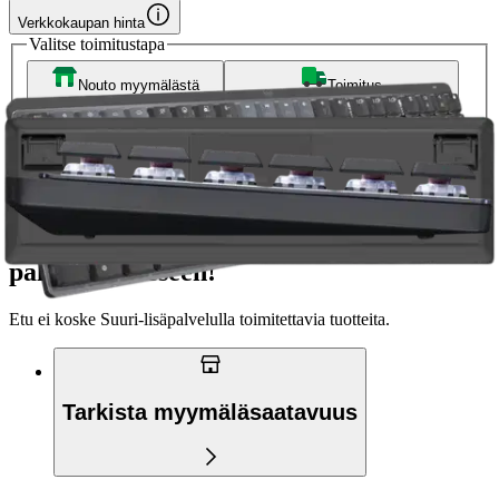
Verkkokaupan hinta
Valitse toimitustapa
Nouto myymälästä
Toimitus
Ilmainen
Kotiin tai noutopisteeseen
Alk. 0 €
Siirry valitsemaan myymälä
Ilmainen toimitus yli 100 €:n tilauksille
Postin pakettiautomaattiin tai
palvelupisteeseen!
Etu ei koske Suuri‑lisäpalvelulla toimitettavia tuotteita.
Tarkista myymäläsaatavuus