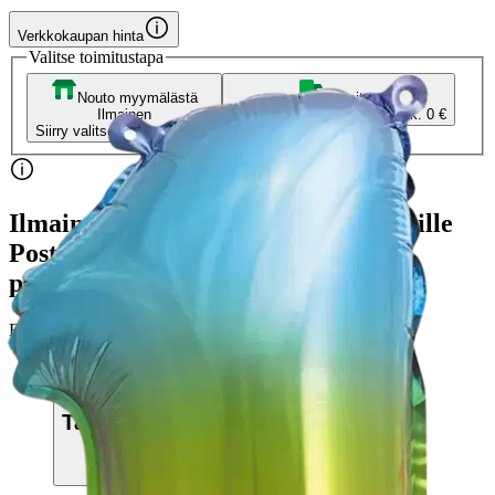
Verkkokaupan hinta
Valitse toimitustapa
Nouto myymälästä
Toimitus
Ilmainen
Kotiin tai noutopisteeseen
Alk. 0 €
Siirry valitsemaan myymälä
Ilmainen toimitus yli 100 €:n tilauksille
Postin pakettiautomaattiin tai
palvelupisteeseen!
Etu ei koske Suuri‑lisäpalvelulla toimitettavia tuotteita.
Tarkista myymäläsaatavuus