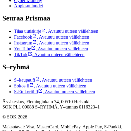
Cyber Monday
Apple-uutuudet
Seuraa Prismaa
Tilaa uutiskirje
,
Avautuu uuteen välilehteen
Facebook
,
Avautuu uuteen välilehteen
Instagram
,
Avautuu uuteen välilehteen
YouTube
,
Avautuu uuteen välilehteen
TikTok
,
Avautuu uuteen välilehteen
S–ryhmä
S–kaupat.fi
,
Avautuu uuteen välilehteen
Sokos.fi
,
Avautuu uuteen välilehteen
S-Etukortti.fi
,
Avautuu uuteen välilehteen
Ässäkeskus, Fleminginkatu 34, 00510 Helsinki
SOK PL1 00088 S–RYHMÄ,
Y–tunnus 0116323–1
© SOK 2026
Maksutavat
:
Visa, MasterCard, MobilePay, Apple Pay, S-Pankki,