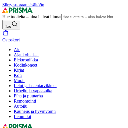
Siirry suoraan sisältöön
Hae tuotteita – aina halvat hinnat
Hae
Ostoskori
Ale
Ajankohtaista
Elektroniikka
Kodinkoneet
Kirjat
Koti
Muoti
Lelut ja lastentarvikkeet
Urheilu ja vapaa-aika
Piha ja puutarha
Remontointi
Autoilu
Kauneus ja hyvinvointi
Lemmikit