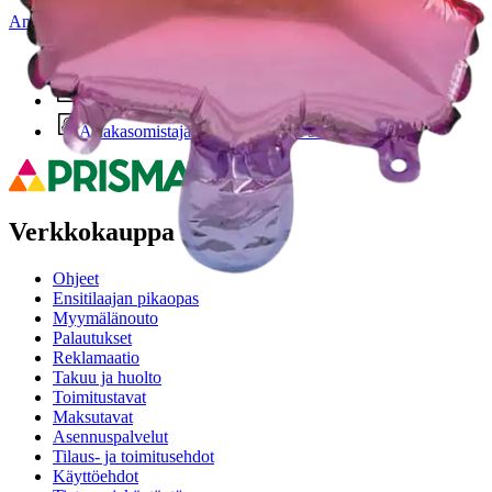
Anna palautetta
,
Avautuu uuteen välilehteen
Ilmainen palautus 30 päivää.*
Nouto myymälästä ilman toimituskuluja.
Asiakasomistajalle Bonusta jopa 5 %.*
Verkkokauppa
Ohjeet
Ensitilaajan pikaopas
Myymälänouto
Palautukset
Reklamaatio
Takuu ja huolto
Toimitustavat
Maksutavat
Asennuspalvelut
Tilaus- ja toimitusehdot
Käyttöehdot