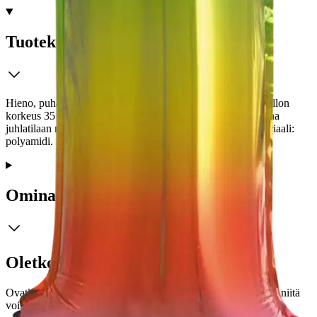
Tuotekuvaus
Hieno, puhallettava foliopallo sateenkaaren väreissä. Ilmapallon
korkeus 35 cm. Pallossa on ripustusreiät ja on helppo ripustaa
juhlatilaan narun avulla (naru ei sisälly pakkaukseen). Materiaali:
polyamidi.
Ominaisuudet
Oletko tyytyväinen tuotetietoihin?
Ovatko tuotetiedot riittävät? Jos tuotetiedoissa on puutteita tai niitä
voisi muuten parantaa, anna palautetta.