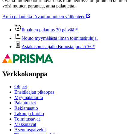
Ovatko tuotetiedot riittävät? Jos tuotetiedoissa on puutteita tai niitä
voisi muuten parantaa, anna palautetta.
Anna palautetta
,
Avautuu uuteen välilehteen
Ilmainen palautus 30 päivää.*
Nouto myymälästä ilman toimituskuluja.
Asiakasomistajalle Bonusta jopa 5 %.*
Verkkokauppa
Ohjeet
Ensitilaajan pikaopas
Myymälänouto
Palautukset
Reklamaatio
Takuu ja huolto
Toimitustavat
Maksutavat
Asennuspalvelut