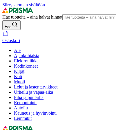
Siirry suoraan sisältöön
Hae tuotteita – aina halvat hinnat
Hae
Ostoskori
Ale
Ajankohtaista
Elektroniikka
Kodinkoneet
Kirjat
Koti
Muoti
Lelut ja lastentarvikkeet
Urheilu ja vapaa-aika
Piha ja puutarha
Remontointi
Autoilu
Kauneus ja hyvinvointi
Lemmikit