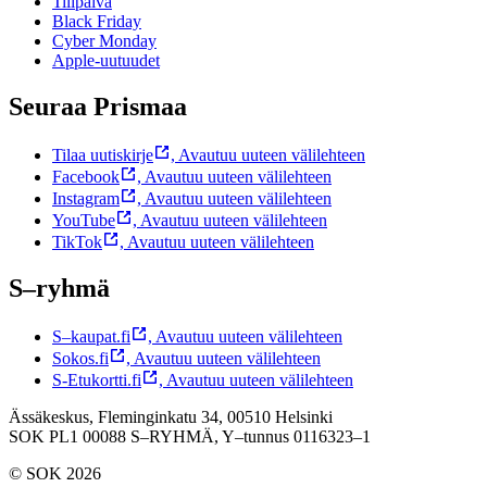
Tilipäivä
Black Friday
Cyber Monday
Apple-uutuudet
Seuraa Prismaa
Tilaa uutiskirje
,
Avautuu uuteen välilehteen
Facebook
,
Avautuu uuteen välilehteen
Instagram
,
Avautuu uuteen välilehteen
YouTube
,
Avautuu uuteen välilehteen
TikTok
,
Avautuu uuteen välilehteen
S–ryhmä
S–kaupat.fi
,
Avautuu uuteen välilehteen
Sokos.fi
,
Avautuu uuteen välilehteen
S-Etukortti.fi
,
Avautuu uuteen välilehteen
Ässäkeskus, Fleminginkatu 34, 00510 Helsinki
SOK PL1 00088 S–RYHMÄ,
Y–tunnus 0116323–1
© SOK 2026