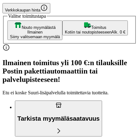
Verkkokaupan hinta
Valitse toimitustapa
Nouto myymälästä
Toimitus
Ilmainen
Kotiin tai noutopisteeseen
Alk. 0 €
Siirry valitsemaan myymälä
Ilmainen toimitus yli 100 €:n tilauksille
Postin pakettiautomaattiin tai
palvelupisteeseen!
Etu ei koske Suuri‑lisäpalvelulla toimitettavia tuotteita.
Tarkista myymäläsaatavuus