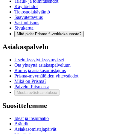
Tilaus- ja toimitusehdot
Käyttöehdot
Tietosuojakäytäntö
Saavutettavuus
Vastuullisuus
Sivukartta
Mitä pidät Prisma.fi-verkkokaupasta?
Asiakaspalvelu
Usein kysytyt kysymykset
Ota yhteyttä asiakaspalveluun
Bonus ja asiakasomistajuus
Prisma-myymälöiden yhteystiedot
Mikä on Prisma?
Palvelut Prismassa
Muuta evästeasetuksia
Suosittelemme
Ideat ja inspiraatio
Brändit
Asiakasomistajapäivät