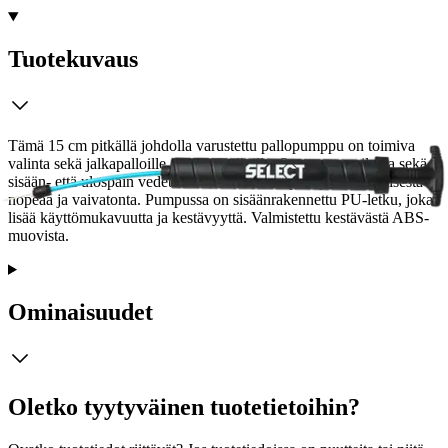
Tuotekuvaus
Tämä 15 cm pitkällä johdolla varustettu pallopumppu on toimiva
valinta sekä jalkapalloille että käsipalloille. Se pumppaa ilmaa sekä
sisään- että ulospäin vedettäessä, mikä tekee pallojen täyttämisestä
nopeaa ja vaivatonta. Pumpussa on sisäänrakennettu PU-letku, joka
lisää käyttömukavuutta ja kestävyyttä. Valmistettu kestävästä ABS-
muovista.
Ominaisuudet
Oletko tyytyväinen tuotetietoihin?