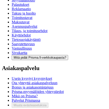
Myymälänouto
Palautukset
Reklamaatio
Takuu ja huolto
Toimitustavat
Maksutavat
Asennuspalvelut
Tilaus- ja toimitusehdot
Käyttöehdot
Tietosuojakäytäntö
Saavutettavuus
Vastuullisuus
Sivukartta
Mitä pidät Prisma.fi-verkkokaupasta?
Asiakaspalvelu
Usein kysytyt kysymykset
Ota yhteyttä asiakaspalveluun
Bonus ja asiakasomistajuus
Prisma-myymälöiden yhteystiedot
Mikä on Prisma?
Palvelut Prismassa
Muuta evästeasetuksia