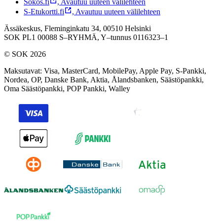
Sokos.fi
,
Avautuu uuteen välilehteen
S-Etukortti.fi
,
Avautuu uuteen välilehteen
Ässäkeskus, Fleminginkatu 34, 00510 Helsinki
SOK PL1 00088 S–RYHMÄ,
Y–tunnus 0116323–1
© SOK 2026
Maksutavat
:
Visa, MasterCard, MobilePay, Apple Pay, S-Pankki,
Nordea, OP, Danske Bank, Aktia, Ålandsbanken, Säästöpankki,
Oma Säästöpankki, POP Pankki, Walley