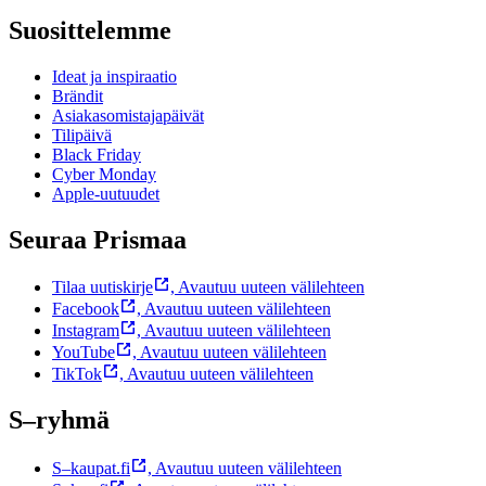
Suosittelemme
Ideat ja inspiraatio
Brändit
Asiakasomistajapäivät
Tilipäivä
Black Friday
Cyber Monday
Apple-uutuudet
Seuraa Prismaa
Tilaa uutiskirje
,
Avautuu uuteen välilehteen
Facebook
,
Avautuu uuteen välilehteen
Instagram
,
Avautuu uuteen välilehteen
YouTube
,
Avautuu uuteen välilehteen
TikTok
,
Avautuu uuteen välilehteen
S–ryhmä
S–kaupat.fi
,
Avautuu uuteen välilehteen