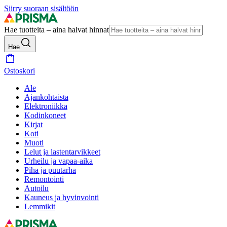
Siirry suoraan sisältöön
Hae tuotteita – aina halvat hinnat
Hae
Ostoskori
Ale
Ajankohtaista
Elektroniikka
Kodinkoneet
Kirjat
Koti
Muoti
Lelut ja lastentarvikkeet
Urheilu ja vapaa-aika
Piha ja puutarha
Remontointi
Autoilu
Kauneus ja hyvinvointi
Lemmikit