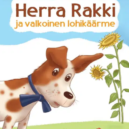
Ei saatavilla
Tuotekuvaus
Herra Rakki ja valkoinen lohikäärme on 16 hauskan (uni)tarinan
kokoelma. Kirjan tarinoiden kautta lapset voivat saada selville
monenlaisia salaisuuksia elämästä itsestään. Kirjasta selviää
esimerkiksi se, mitä tontut tekevät kesällä, missä ja miten karkkeja
valmistetaan, onko isiä olemassa, mistä isoisät haaveilevat ja
millaista on paitojen ja mekkojen elämä. Kirjan kuvituksien avulla
pääset todella uppoutumaan tarinoiden maailmaan.
Kirjan lopusta
löydät värityskuvan herra Rakista ja lentävästä autostaan. Kirjan
sivuilla tutustut herra Rakkiin ja saat selville, miten hän liittyy
valkoiseen lohikäärmeeseen.
Näytä lisää
tuotekuvausta
Ominaisuudet