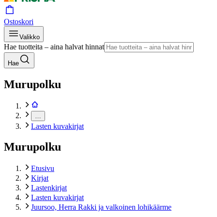
Ostoskori
Valikko
Hae tuotteita – aina halvat hinnat
Hae
Murupolku
…
Lasten kuvakirjat
Murupolku
Etusivu
Kirjat
Lastenkirjat
Lasten kuvakirjat
Juursoo, Herra Rakki ja valkoinen lohikäärme