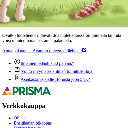
Oletko tyytyväinen tuotetietoihin?
Ovatko tuotetiedot riittävät? Jos tuotetiedoissa on puutteita tai niitä
voisi muuten parantaa, anna palautetta.
Anna palautetta
,
Avautuu uuteen välilehteen
Ilmainen palautus 30 päivää.*
Nouto myymälästä ilman toimituskuluja.
Asiakasomistajalle Bonusta jopa 5 %.*
Verkkokauppa
Ohjeet
Ensitilaajan pikaopas