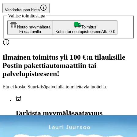
Verkkokaupan hinta
Valitse toimitustapa
Nouto myymälästä
Toimitus
Ei saatavilla
Kotiin tai noutopisteeseen
Alk. 0 €
Ilmainen toimitus yli 100 €:n tilauksille
Postin pakettiautomaattiin tai
palvelupisteeseen!
Etu ei koske Suuri‑lisäpalvelulla toimitettavia tuotteita.
Tarkista myymäläsaatavuus