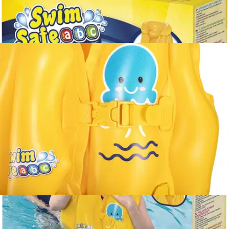
Hinta ilman S-Etukorttia:
5,99 €
Verkkokaupan hinta
Valitse toimitustapa
Nouto myymälästä
Toimitus
Ilmainen
Kotiin tai noutopisteeseen
Alk. 0 €
Siirry valitsemaan myymälä
Ilmainen toimitus yli 100 €:n tilauksille
Postin pakettiautomaattiin tai
palvelupisteeseen!
Etu ei koske Suuri‑lisäpalvelulla toimitettavia tuotteita.
Tarkista myymäläsaatavuus