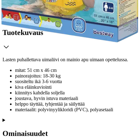
Tuotekuvaus
Lasten puhallettava uimaliivi on mainio apu uimaan opettelussa.
mitat: 51 cm x 46 cm
painorajoitus: 18-30 kg
suositeltu ikä 3-6 vuotta
kiva eläinkuviointi
kiinnitys kahdella soljella
joustava, hyvin istuva materiaali
helppo täyttää, tyhjentää ja säilyttää
materiaalit: polyvinyylikloridi (PVC), polyasetaali
Ominaisuudet