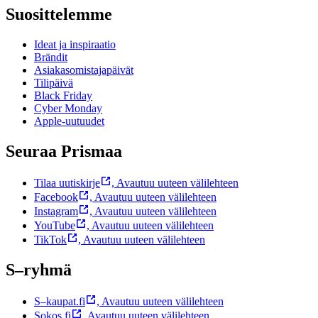
Suosittelemme
Ideat ja inspiraatio
Brändit
Asiakasomistajapäivät
Tilipäivä
Black Friday
Cyber Monday
Apple-uutuudet
Seuraa Prismaa
Tilaa uutiskirje
,
Avautuu uuteen välilehteen
Facebook
,
Avautuu uuteen välilehteen
Instagram
,
Avautuu uuteen välilehteen
YouTube
,
Avautuu uuteen välilehteen
TikTok
,
Avautuu uuteen välilehteen
S–ryhmä
S–kaupat.fi
,
Avautuu uuteen välilehteen
Sokos.fi
,
Avautuu uuteen välilehteen