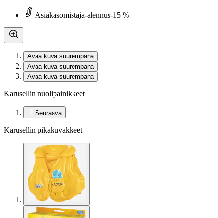
Asiakasomistaja-alennus
-15 %
Avaa kuva suurempana
Avaa kuva suurempana
Avaa kuva suurempana
Karusellin nuolipainikkeet
Seuraava
Karusellin pikakuvakkeet