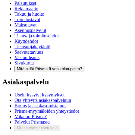
Palautukset
Reklamaatio
Takuu ja huolto
Toimitustavat
Maksutavat
Asennuspalvelut
Tilaus- ja toimitusehdot
Käyttöehdot
Tietosuojakäytäntö
Saavutettavuus
Vastuullisuus
Sivukartta
Mitä pidät Prisma.fi-verkkokaupasta?
Asiakaspalvelu
Usein kysytyt kysymykset
Ota yhteyttä asiakaspalveluun
Bonus ja asiakasomistajuus
Prisma-myymälöiden yhteystiedot
Mikä on Prisma?
Palvelut Prismassa
Muuta evästeasetuksia