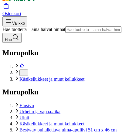
Ostoskori
Valikko
Hae tuotteita – aina halvat hinnat
Hae
Murupolku
…
Käsikellukkeet ja muut kellukkeet
Murupolku
Etusivu
Urheilu ja vapaa-aika
Uinti
Käsikellukkeet ja muut kellukkeet
Bestway puhallettava uima-apuliivi 51 cm x 46 cm