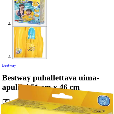
Bestway
Bestway puhallettava uima-
apuliivi 51 cm x 46 cm
5,09 €
Asiakasomistajahinta