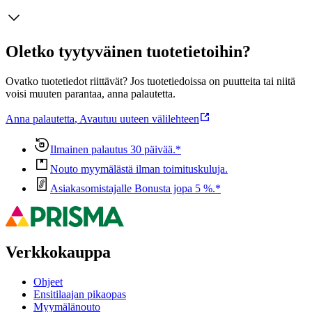
Oletko tyytyväinen tuotetietoihin?
Ovatko tuotetiedot riittävät? Jos tuotetiedoissa on puutteita tai niitä
voisi muuten parantaa, anna palautetta.
Anna palautetta
,
Avautuu uuteen välilehteen
Ilmainen palautus 30 päivää.*
Nouto myymälästä ilman toimituskuluja.
Asiakasomistajalle Bonusta jopa 5 %.*
Verkkokauppa
Ohjeet
Ensitilaajan pikaopas
Myymälänouto