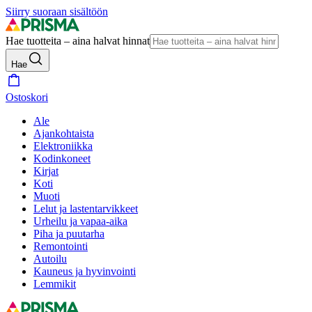
Siirry suoraan sisältöön
Hae tuotteita – aina halvat hinnat
Hae
Ostoskori
Ale
Ajankohtaista
Elektroniikka
Kodinkoneet
Kirjat
Koti
Muoti
Lelut ja lastentarvikkeet
Urheilu ja vapaa-aika
Piha ja puutarha
Remontointi
Autoilu
Kauneus ja hyvinvointi
Lemmikit