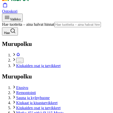
Ostoskori
Valikko
Hae tuotteita – aina halvat hinnat
Hae
Murupolku
…
Kiukaiden osat ja tarvikkeet
Murupolku
Etusivu
Remontointi
Sauna ja kylpyhuone
Kiukaat ja kiuastarvikkeet
Kiukaiden osat ja tarvikkeet
Mutka 45° pitkä Ø 115 Musta