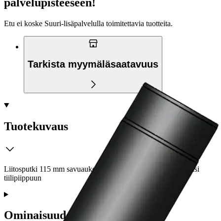
palvelupisteeseen!
Etu ei koske Suuri‑lisäpalvelulla toimitettavia tuotteita.
Tarkista myymäläsaatavuus
Tuotekuvaus
Liitosputki 115 mm savuaukolla olevien kiukaiden liittämiseksi
tiilipiippuun
Ominaisuudet