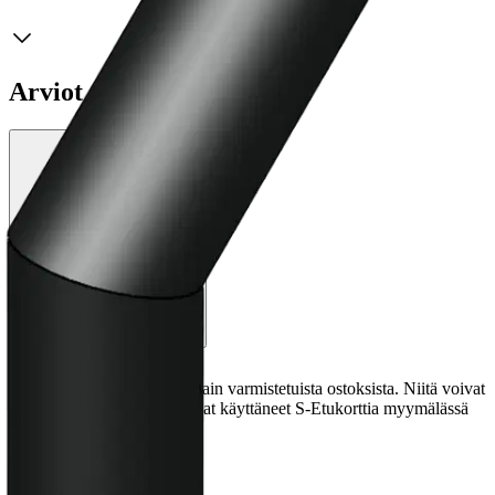
Arviot
Tuotearvioiden keskiarvo
4
/5
(1)
arvio
Julkaisemme tuotearvioita vain varmistetuista ostoksista. Niitä voivat
kirjoittaa asiakkaat, jotka ovat käyttäneet S-Etukorttia myymälässä
tai verkkokaupassa.
N