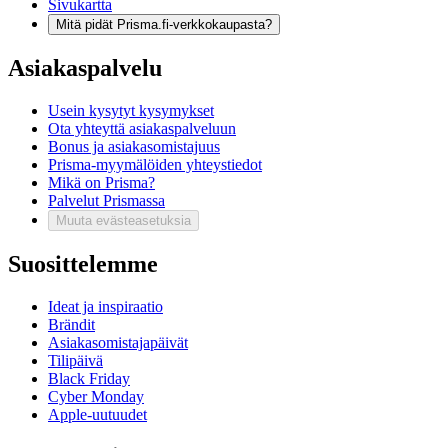
Sivukartta
Mitä pidät Prisma.fi-verkkokaupasta?
Asiakaspalvelu
Usein kysytyt kysymykset
Ota yhteyttä asiakaspalveluun
Bonus ja asiakasomistajuus
Prisma-myymälöiden yhteystiedot
Mikä on Prisma?
Palvelut Prismassa
Muuta evästeasetuksia
Suosittelemme
Ideat ja inspiraatio
Brändit
Asiakasomistajapäivät
Tilipäivä
Black Friday
Cyber Monday
Apple-uutuudet