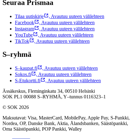
Seuraa Prismaa
Tilaa uutiskirje
,
Avautuu uuteen välilehteen
Facebook
,
Avautuu uuteen välilehteen
Instagram
,
Avautuu uuteen välilehteen
YouTube
,
Avautuu uuteen välilehteen
TikTok
,
Avautuu uuteen välilehteen
S–ryhmä
S–kaupat.fi
,
Avautuu uuteen välilehteen
Sokos.fi
,
Avautuu uuteen välilehteen
S-Etukortti.fi
,
Avautuu uuteen välilehteen
Ässäkeskus, Fleminginkatu 34, 00510 Helsinki
SOK PL1 00088 S–RYHMÄ,
Y–tunnus 0116323–1
© SOK 2026
Maksutavat
:
Visa, MasterCard, MobilePay, Apple Pay, S-Pankki,
Nordea, OP, Danske Bank, Aktia, Ålandsbanken, Säästöpankki,
Oma Säästöpankki, POP Pankki, Walley