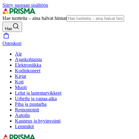
Siirry suoraan sisältöön
Hae tuotteita – aina halvat hinnat
Hae
Ostoskori
Ale
Ajankohtaista
Elektroniikka
Kodinkoneet
Kirjat
Koti
Muoti
Lelut ja lastentarvikkeet
Urheilu ja vapaa-aika
Piha ja puutarha
Remontointi
Autoilu
Kauneus ja hyvinvointi
Lemmikit