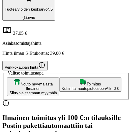
Tuotearvioiden keskiarvo
4
/5
(1)
arvio
37,05 €
Asiakasomistajahinta
Hinta ilman S-Etukorttia:
39,00 €
Verkkokaupan hinta
Valitse toimitustapa
Nouto myymälästä
Toimitus
Ilmainen
Kotiin tai noutopisteeseen
Alk. 0 €
Siirry valitsemaan myymälä
Ilmainen toimitus yli 100 €:n tilauksille
Postin pakettiautomaattiin tai