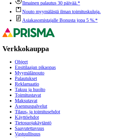
Ilmainen palautus 30 päivää.*
Nouto myymälästä ilman toimituskuluja.
Asiakasomistajalle Bonusta jopa 5 %.*
Verkkokauppa
Ohjeet
Ensitilaajan pikaopas
Myymälänouto
Palautukset
Reklamaatio
Takuu ja huolto
Toimitustavat
Maksutavat
Asennuspalvelut
Tilaus- ja toimitusehdot
Käyttöehdot
Tietosuojakäytäntö
Saavutettavuus
Vastuullisuus