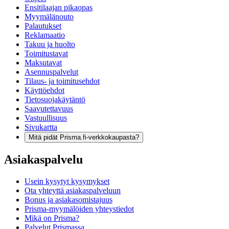
Ensitilaajan pikaopas
Myymälänouto
Palautukset
Reklamaatio
Takuu ja huolto
Toimitustavat
Maksutavat
Asennuspalvelut
Tilaus- ja toimitusehdot
Käyttöehdot
Tietosuojakäytäntö
Saavutettavuus
Vastuullisuus
Sivukartta
Mitä pidät Prisma.fi-verkkokaupasta?
Asiakaspalvelu
Usein kysytyt kysymykset
Ota yhteyttä asiakaspalveluun
Bonus ja asiakasomistajuus
Prisma-myymälöiden yhteystiedot
Mikä on Prisma?
Palvelut Prismassa