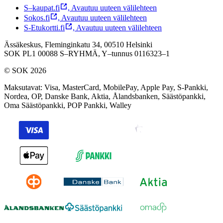
S–kaupat.fi
,
Avautuu uuteen välilehteen
Sokos.fi
,
Avautuu uuteen välilehteen
S-Etukortti.fi
,
Avautuu uuteen välilehteen
Ässäkeskus, Fleminginkatu 34, 00510 Helsinki
SOK PL1 00088 S–RYHMÄ,
Y–tunnus 0116323–1
© SOK 2026
Maksutavat
:
Visa, MasterCard, MobilePay, Apple Pay, S-Pankki,
Nordea, OP, Danske Bank, Aktia, Ålandsbanken, Säästöpankki,
Oma Säästöpankki, POP Pankki, Walley