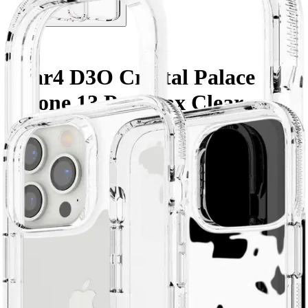
Gear4
Gear4 D3O Crystal Palace
iPhone 13 Pro Max Clear
34,95 €
Verkkokaupan hinta
Valitse toimitustapa
Nouto myymälästä
Toimitus
Ilmainen
Ei saatavilla
Siirry valitsemaan myymälä
Ilmainen toimitus yli 100 €:n tilauksille
Postin pakettiautomaattiin tai