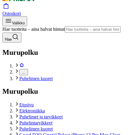
Ostoskori
Valikko
Hae tuotteita – aina halvat hinnat
Hae
Murupolku
…
Puhelimen kuoret
Murupolku
Etusivu
Elektroniikka
Puhelimet ja tarvikkeet
Puhelintarvikkeet
Puhelimen kuoret
Gear4 D3O Crystal Palace iPhone 13 Pro Max Clear