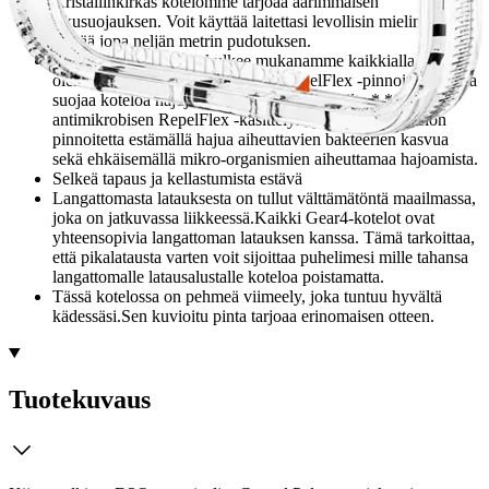
Kristallinkirkas kotelomme tarjoaa äärimmäisen
iskusuojauksen. Voit käyttää laitettasi levollisin mielin, sillä se
kestää jopa neljän metrin pudotuksen.
Tänä päivänä puhelin kulkee mukanamme kaikkialla.Siksi
olemme lisänneet antimikrobisen RepelFlex -pinnoitteen, joka
suojaa koteloa hajuja aiheuttavilta bakteereilta.* *Sisältää
antimikrobisen RepelFlex -käsittelyn, joka suojaa kotelon
pinnoitetta estämällä hajua aiheuttavien bakteerien kasvua
sekä ehkäisemällä mikro-organismien aiheuttamaa hajoamista.
Selkeä tapaus ja kellastumista estävä
Langattomasta latauksesta on tullut välttämätöntä maailmassa,
joka on jatkuvassa liikkeessä.Kaikki Gear4-kotelot ovat
yhteensopivia langattoman latauksen kanssa. Tämä tarkoittaa,
että pikalatausta varten voit sijoittaa puhelimesi mille tahansa
langattomalle latausalustalle koteloa poistamatta.
Tässä kotelossa on pehmeä viimeely, joka tuntuu hyvältä
kädessäsi.Sen kuvioitu pinta tarjoaa erinomaisen otteen.
Tuotekuvaus