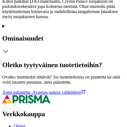
Kiitos palkitun D3O-materiaalin, Crystal Palace suojakuori on
pudotuksenkestävä jopa kolmesta metristä. Ohut muotoilu pitää
käyttötuntuman loistavana ja mahdollistaa langattoman latauksen
myös suojakuoren kanssa.
Ominaisuudet
Oletko tyytyväinen tuotetietoihin?
Ovatko tuotetiedot riittävät? Jos tuotetiedoissa on puutteita tai niitä
voisi muuten parantaa, anna palautetta.
Anna palautetta
,
Avautuu uuteen välilehteen
Verkkokauppa
Ohjeet