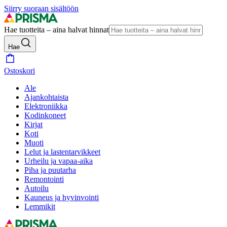
Siirry suoraan sisältöön
Hae tuotteita – aina halvat hinnat
Hae
Ostoskori
Ale
Ajankohtaista
Elektroniikka
Kodinkoneet
Kirjat
Koti
Muoti
Lelut ja lastentarvikkeet
Urheilu ja vapaa-aika
Piha ja puutarha
Remontointi
Autoilu
Kauneus ja hyvinvointi
Lemmikit