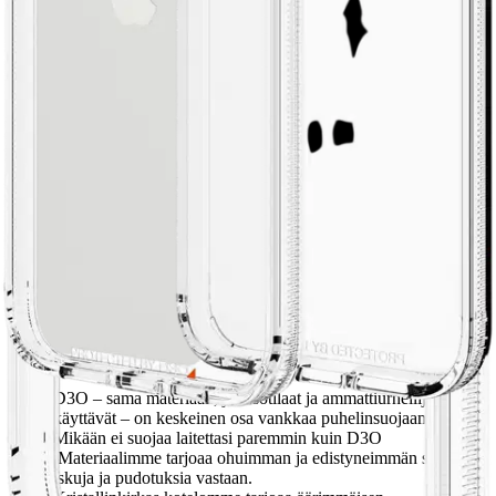
palvelupisteeseen!
Etu ei koske Suuri‑lisäpalvelulla toimitettavia tuotteita.
Tarkista myymäläsaatavuus
Avainominaisuudet
D3O – sama materiaali, jota sotilaat ja ammattiurheilijat
käyttävät – on keskeinen osa vankkaa puhelinsuojaamme.
Mikään ei suojaa laitettasi paremmin kuin D3O
.Materiaalimme tarjoaa ohuimman ja edistyneimmän suojan
iskuja ja pudotuksia vastaan.