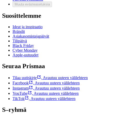
Muuta evästeasetuksia
Suosittelemme
Ideat ja inspiraatio
Brändit
Asiakasomistajapäivät
Tilipäivä
Black Friday
Cyber Monday
Apple-uutuudet
Seuraa Prismaa
Tilaa uutiskirje
,
Avautuu uuteen välilehteen
Facebook
,
Avautuu uuteen välilehteen
Instagram
,
Avautuu uuteen välilehteen
YouTube
,
Avautuu uuteen välilehteen
TikTok
,
Avautuu uuteen välilehteen
S–ryhmä