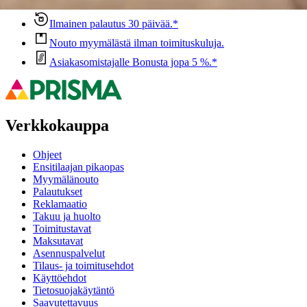
Ilmainen palautus 30 päivää.*
Nouto myymälästä ilman toimituskuluja.
Asiakasomistajalle Bonusta jopa 5 %.*
Verkkokauppa
Ohjeet
Ensitilaajan pikaopas
Myymälänouto
Palautukset
Reklamaatio
Takuu ja huolto
Toimitustavat
Maksutavat
Asennuspalvelut
Tilaus- ja toimitusehdot
Käyttöehdot
Tietosuojakäytäntö
Saavutettavuus