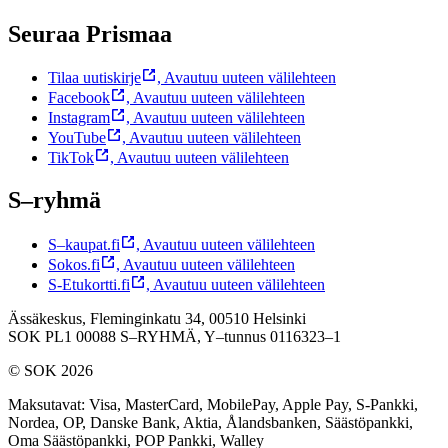
Seuraa Prismaa
Tilaa uutiskirje
,
Avautuu uuteen välilehteen
Facebook
,
Avautuu uuteen välilehteen
Instagram
,
Avautuu uuteen välilehteen
YouTube
,
Avautuu uuteen välilehteen
TikTok
,
Avautuu uuteen välilehteen
S–ryhmä
S–kaupat.fi
,
Avautuu uuteen välilehteen
Sokos.fi
,
Avautuu uuteen välilehteen
S-Etukortti.fi
,
Avautuu uuteen välilehteen
Ässäkeskus, Fleminginkatu 34, 00510 Helsinki
SOK PL1 00088 S–RYHMÄ,
Y–tunnus 0116323–1
© SOK 2026
Maksutavat
:
Visa, MasterCard, MobilePay, Apple Pay, S-Pankki,
Nordea, OP, Danske Bank, Aktia, Ålandsbanken, Säästöpankki,
Oma Säästöpankki, POP Pankki, Walley