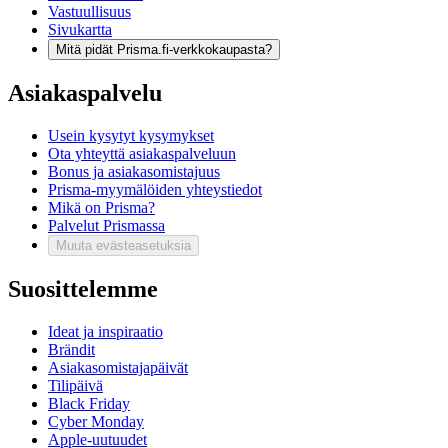
Vastuullisuus
Sivukartta
Mitä pidät Prisma.fi-verkkokaupasta?
Asiakaspalvelu
Usein kysytyt kysymykset
Ota yhteyttä asiakaspalveluun
Bonus ja asiakasomistajuus
Prisma-myymälöiden yhteystiedot
Mikä on Prisma?
Palvelut Prismassa
Muuta evästeasetuksia
Suosittelemme
Ideat ja inspiraatio
Brändit
Asiakasomistajapäivät
Tilipäivä
Black Friday
Cyber Monday
Apple-uutuudet