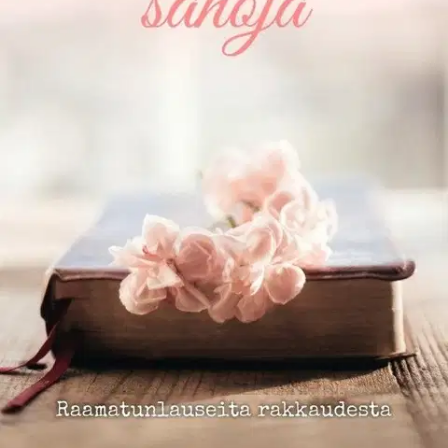
Ei saatavilla
Tuotekuvaus
Tähän vihkoon on valittu parhaita raamatunlauseita rakkaudesta.
Ominaisuudet
Oletko tyytyväinen tuotetietoihin?
Ovatko tuotetiedot riittävät? Jos tuotetiedoissa on puutteita tai niitä
voisi muuten parantaa, anna palautetta.
Anna palautetta
,
Avautuu uuteen välilehteen