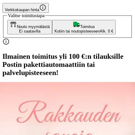
Verkkokaupan hinta
Valitse toimitustapa
Nouto myymälästä
Toimitus
Ei saatavilla
Kotiin tai noutopisteeseen
Alk. 0 €
Ilmainen toimitus yli 100 €:n tilauksille
Postin pakettiautomaattiin tai
palvelupisteeseen!
Etu ei koske Suuri‑lisäpalvelulla toimitettavia tuotteita.
Tarkista myymäläsaatavuus