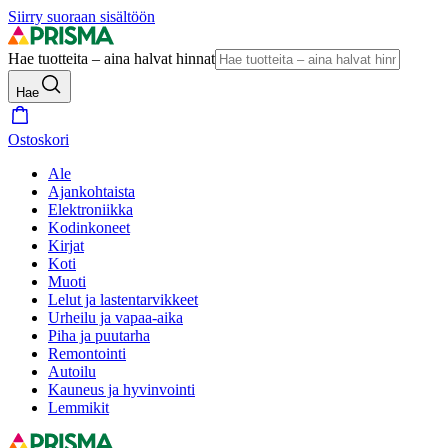
Siirry suoraan sisältöön
Hae tuotteita – aina halvat hinnat
Hae
Ostoskori
Ale
Ajankohtaista
Elektroniikka
Kodinkoneet
Kirjat
Koti
Muoti
Lelut ja lastentarvikkeet
Urheilu ja vapaa-aika
Piha ja puutarha
Remontointi
Autoilu
Kauneus ja hyvinvointi
Lemmikit