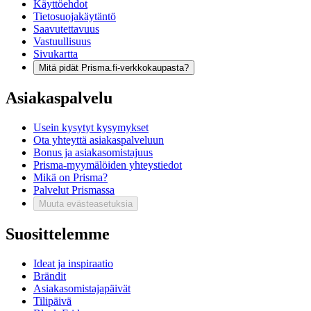
Käyttöehdot
Tietosuojakäytäntö
Saavutettavuus
Vastuullisuus
Sivukartta
Mitä pidät Prisma.fi-verkkokaupasta?
Asiakaspalvelu
Usein kysytyt kysymykset
Ota yhteyttä asiakaspalveluun
Bonus ja asiakasomistajuus
Prisma-myymälöiden yhteystiedot
Mikä on Prisma?
Palvelut Prismassa
Muuta evästeasetuksia
Suosittelemme
Ideat ja inspiraatio
Brändit
Asiakasomistajapäivät
Tilipäivä