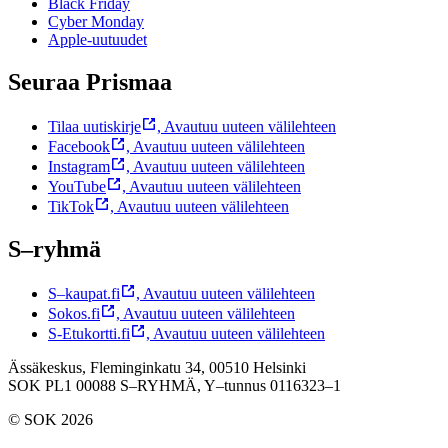
Black Friday
Cyber Monday
Apple-uutuudet
Seuraa Prismaa
Tilaa uutiskirje
,
Avautuu uuteen välilehteen
Facebook
,
Avautuu uuteen välilehteen
Instagram
,
Avautuu uuteen välilehteen
YouTube
,
Avautuu uuteen välilehteen
TikTok
,
Avautuu uuteen välilehteen
S–ryhmä
S–kaupat.fi
,
Avautuu uuteen välilehteen
Sokos.fi
,
Avautuu uuteen välilehteen
S-Etukortti.fi
,
Avautuu uuteen välilehteen
Ässäkeskus, Fleminginkatu 34, 00510 Helsinki
SOK PL1 00088 S–RYHMÄ,
Y–tunnus 0116323–1
© SOK 2026