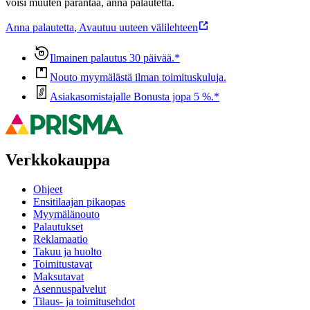
voisi muuten parantaa, anna palautetta.
Anna palautetta
,
Avautuu uuteen välilehteen
Ilmainen palautus 30 päivää.*
Nouto myymälästä ilman toimituskuluja.
Asiakasomistajalle Bonusta jopa 5 %.*
Verkkokauppa
Ohjeet
Ensitilaajan pikaopas
Myymälänouto
Palautukset
Reklamaatio
Takuu ja huolto
Toimitustavat
Maksutavat
Asennuspalvelut
Tilaus- ja toimitusehdot