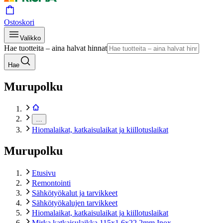
Ostoskori
Valikko
Hae tuotteita – aina halvat hinnat
Hae
Murupolku
…
Hiomalaikat, katkaisulaikat ja kiillotuslaikat
Murupolku
Etusivu
Remontointi
Sähkötyökalut ja tarvikkeet
Sähkötyökalujen tarvikkeet
Hiomalaikat, katkaisulaikat ja kiillotuslaikat
Mirka katkaisulaikka 115x1,6x22,2mm Inox