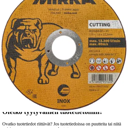
Tuotekuvaus
Mirka katkaisulaikka ruostumattoman teräksen (Inox) ja teräksen eri
laatujen katkaisuun. Pitkä käyttöikä ja erinomainen katkaisu. Sopii
profiilien, putkien, tankojen ja muiden metalliosien katkaisuun. Ei
muodosta ruostetta katkaistaessa ruostumatonta terästä.
Ominaisuudet
Oletko tyytyväinen tuotetietoihin?
Ovatko tuotetiedot riittävät? Jos tuotetiedoissa on puutteita tai niitä