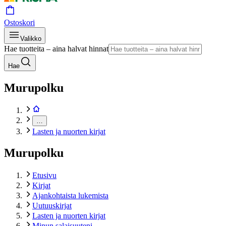
Ostoskori
Valikko
Hae tuotteita – aina halvat hinnat
Hae
Murupolku
…
Lasten ja nuorten kirjat
Murupolku
Etusivu
Kirjat
Ajankohtaista lukemista
Uutuuskirjat
Lasten ja nuorten kirjat
Minun salaisuuteni