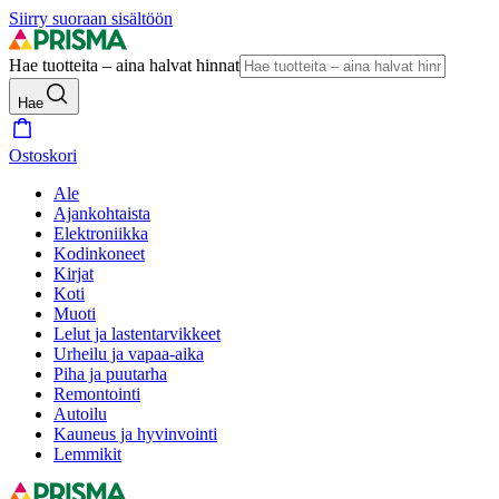
Siirry suoraan sisältöön
Hae tuotteita – aina halvat hinnat
Hae
Ostoskori
Ale
Ajankohtaista
Elektroniikka
Kodinkoneet
Kirjat
Koti
Muoti
Lelut ja lastentarvikkeet
Urheilu ja vapaa-aika
Piha ja puutarha
Remontointi
Autoilu
Kauneus ja hyvinvointi
Lemmikit