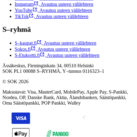
Instagram
,
Avautuu uuteen välilehteen
YouTube
,
Avautuu uuteen välilehteen
TikTok
,
Avautuu uuteen välilehteen
S–ryhmä
S–kaupat.fi
,
Avautuu uuteen välilehteen
Sokos.fi
,
Avautuu uuteen välilehteen
S-Etukortti.fi
,
Avautuu uuteen välilehteen
Ässäkeskus, Fleminginkatu 34, 00510 Helsinki
SOK PL1 00088 S–RYHMÄ,
Y–tunnus 0116323–1
© SOK 2026
Maksutavat
:
Visa, MasterCard, MobilePay, Apple Pay, S-Pankki,
Nordea, OP, Danske Bank, Aktia, Ålandsbanken, Säästöpankki,
Oma Säästöpankki, POP Pankki, Walley