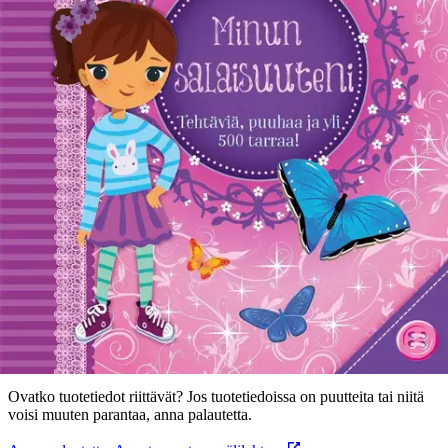
Tuotekuvaus
Tähän supersäkenöivään kirjaan voit kirjoittaa omia salaisuuksiasi,
mukavia ja muistettavia asioita rakkaista ystävistäsi, perheestäsi ja
muista tärkeistä asioista. Kirja sisältää tehtäviä, testejä, puuhaa ja yli
500 tarraa. Se on täydellinen salaisuuksien säilyttäjä!
Ominaisuudet
Oletko tyytyväinen tuotetietoihin?
Ovatko tuotetiedot riittävät? Jos tuotetiedoissa on puutteita tai niitä
voisi muuten parantaa, anna palautetta.