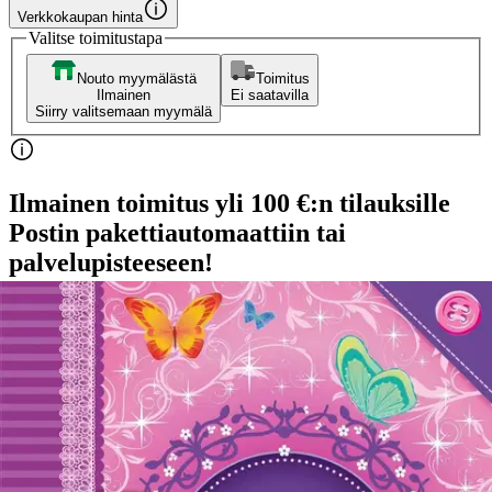
Verkkokaupan hinta
Valitse toimitustapa
Nouto myymälästä
Toimitus
Ilmainen
Ei saatavilla
Siirry valitsemaan myymälä
Ilmainen toimitus yli 100 €:n tilauksille
Postin pakettiautomaattiin tai
palvelupisteeseen!
Etu ei koske Suuri‑lisäpalvelulla toimitettavia tuotteita.
Tarkista myymäläsaatavuus