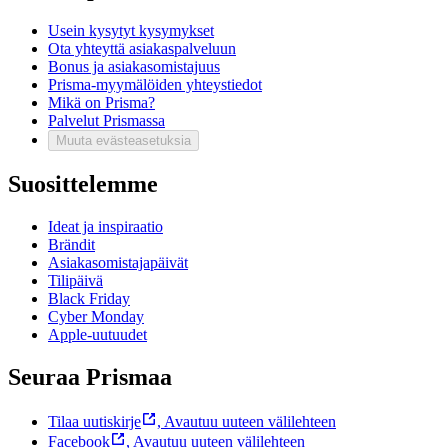
Usein kysytyt kysymykset
Ota yhteyttä asiakaspalveluun
Bonus ja asiakasomistajuus
Prisma-myymälöiden yhteystiedot
Mikä on Prisma?
Palvelut Prismassa
Muuta evästeasetuksia
Suosittelemme
Ideat ja inspiraatio
Brändit
Asiakasomistajapäivät
Tilipäivä
Black Friday
Cyber Monday
Apple-uutuudet
Seuraa Prismaa
Tilaa uutiskirje
,
Avautuu uuteen välilehteen
Facebook
,
Avautuu uuteen välilehteen