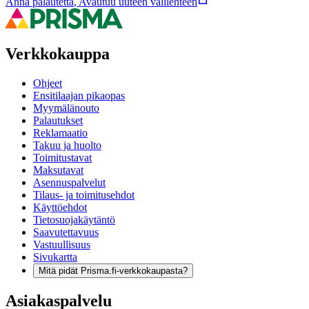
Anna palautetta
,
Avautuu uuteen välilehteen
Verkkokauppa
Ohjeet
Ensitilaajan pikaopas
Myymälänouto
Palautukset
Reklamaatio
Takuu ja huolto
Toimitustavat
Maksutavat
Asennuspalvelut
Tilaus- ja toimitusehdot
Käyttöehdot
Tietosuojakäytäntö
Saavutettavuus
Vastuullisuus
Sivukartta
Mitä pidät Prisma.fi-verkkokaupasta?
Asiakaspalvelu