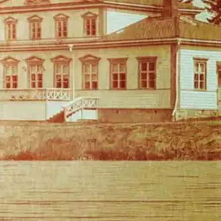
amat nimettömät kirjeet suorastaan pakottavat hänet poliisin avuksi.
ä myös ulkomaanmatkoja aina kaukomaita myöten. Mutta kuka oikein on
kivikellarista on löydetty surmatun naisen ruumis. Onko uudella
peräisen kirjeviestin. Aikanaan seuraa toinen, ja kolmannen viestin
voon. Kolme viestiä on sarjan kymmenes teos.