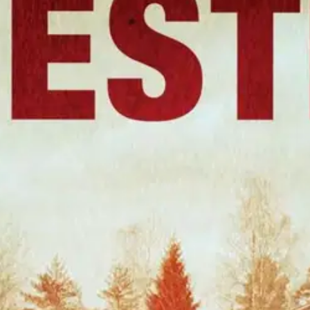
stin pakettiautomaattiin tai palvelupisteesee