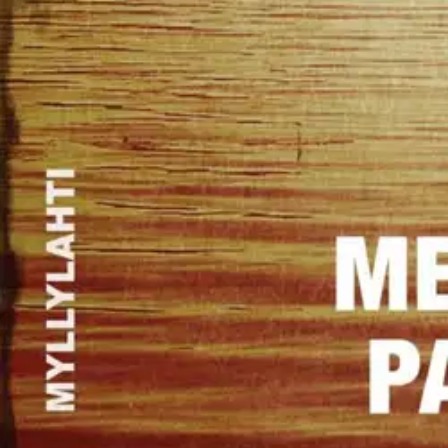
Nouto myymälästä ilman toimituskuluja.
Asiakasomistajalle Bonusta jopa 5 %.*
Verkkokauppa
Ohjeet
Ensitilaajan pikaopas
Myymälänouto
Palautukset
Reklamaatio
Takuu ja huolto
Toimitustavat
Maksutavat
Asennuspalvelut
Tilaus- ja toimitusehdot
Käyttöehdot
Tietosuojakäytäntö
Saavutettavuus
Vastuullisuus
Sivukartta
Mitä pidät Prisma.fi-verkkokaupasta?