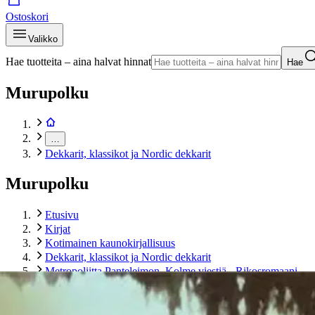
Ostoskori
Valikko
Hae tuotteita – aina halvat hinnat
Hae
Murupolku
…
Dekkarit, klassikot ja Nordic dekkarit
Murupolku
Etusivu
Kirjat
Kotimainen kaunokirjallisuus
Dekkarit, klassikot ja Nordic dekkarit
Metropoliitta Panteleimon, Kolme viestiä - Rikosromaani
Tuotekuvat- ja videot
Ohita tuotekuva