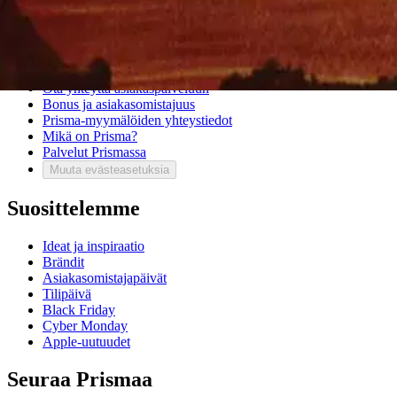
Asiakaspalvelu
Usein kysytyt kysymykset
Ota yhteyttä asiakaspalveluun
Bonus ja asiakasomistajuus
Prisma-myymälöiden yhteystiedot
Mikä on Prisma?
Palvelut Prismassa
Muuta evästeasetuksia
Suosittelemme
Ideat ja inspiraatio
Brändit
Asiakasomistajapäivät
Tilipäivä
Black Friday
Cyber Monday
Apple-uutuudet
Seuraa Prismaa