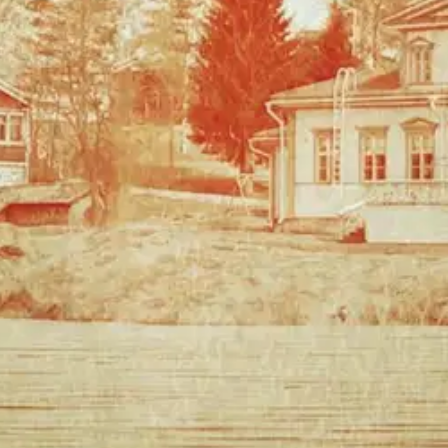
osromaani 1960-luvun kyläyhteisöstä. Poliisinrouva Elisabet Urhosen sa
ka-Baarin avajaisia. Viehkeän Sonja Salmisen omistama yritys välittä
vät.
Pian baarin avajaisia seuraa järkyttävä uutinen: viereisen kartanon 
ikkeelle poliisinrouva Elisabet Urhosen saadessa rikokseen liittyvän sala
ta herättänyt nostalginen Koskijärvi-sarja sijoittuu 1960-luvun Ylä-Sa
oisi muuten parantaa, anna palautetta.