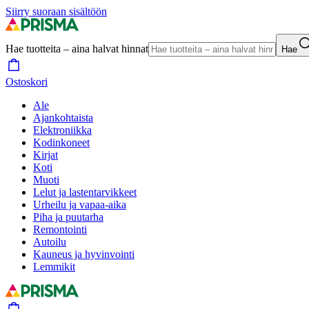
Siirry suoraan sisältöön
Hae tuotteita – aina halvat hinnat
Hae
Ostoskori
Ale
Ajankohtaista
Elektroniikka
Kodinkoneet
Kirjat
Koti
Muoti
Lelut ja lastentarvikkeet
Urheilu ja vapaa-aika
Piha ja puutarha
Remontointi
Autoilu
Kauneus ja hyvinvointi
Lemmikit