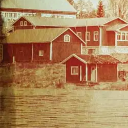
Lämminhenkisen ajankuvan ja salaperäisen kellarimurhan värittämä rik
Koskijärvellä vietetään vappua ja samalla juhlitaan kirkonkylän Mat
tämä paikkakunnalle muuttanut tumma kaunotar, sitä kaikki ihmettele
Matka-Baarilla ja kellarilöydöllä yhteys? Tapauksen tutkinta lähtee li
jälkeen löydetään myös murhaaja. Metropoliitta Panteleimonin ihastus
Näytä lisää
tuotekuvausta
Ominaisuudet
Oletko tyytyväinen tuotetietoihin?
Ovatko tuotetiedot riittävät? Jos tuotetiedoissa on puutteita tai niitä v
Anna palautetta
,
Avautuu uuteen välilehteen
Ilmainen palautus 30 päivää.*