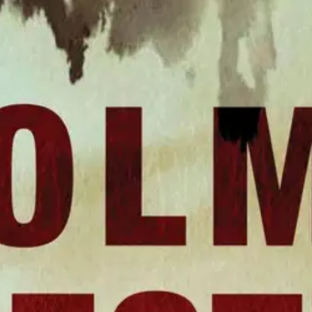
me viestiä - Rikosromaani