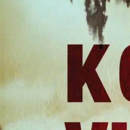
Asiakasomistaja-alennus
-15 %
Avaa kuva suurempana
Karusellin nuolipainikkeet
Myllylahti
Metropoliitta Panteleimon, Kol
28,99 €
Asiakasomistajahinta
Hinta ilman S-Etukorttia:
34,10 €
Verkkokaupan hinta
Valitse toimitustapa