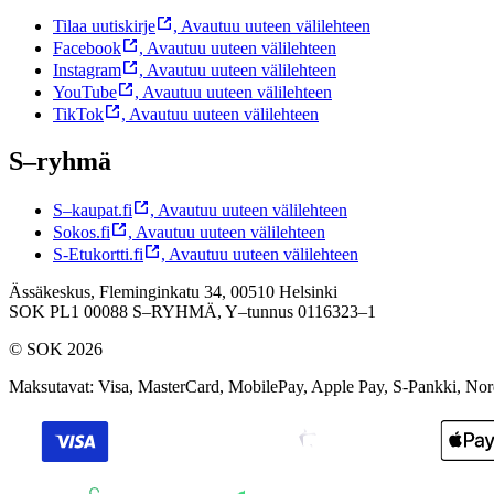
Tilaa uutiskirje
,
Avautuu uuteen välilehteen
Facebook
,
Avautuu uuteen välilehteen
Instagram
,
Avautuu uuteen välilehteen
YouTube
,
Avautuu uuteen välilehteen
TikTok
,
Avautuu uuteen välilehteen
S–ryhmä
S–kaupat.fi
,
Avautuu uuteen välilehteen
Sokos.fi
,
Avautuu uuteen välilehteen
S-Etukortti.fi
,
Avautuu uuteen välilehteen
Ässäkeskus, Fleminginkatu 34, 00510 Helsinki
SOK PL1 00088 S–RYHMÄ,
Y–tunnus 0116323–1
© SOK 2026
Maksutavat
:
Visa, MasterCard, MobilePay, Apple Pay, S-Pankki, No