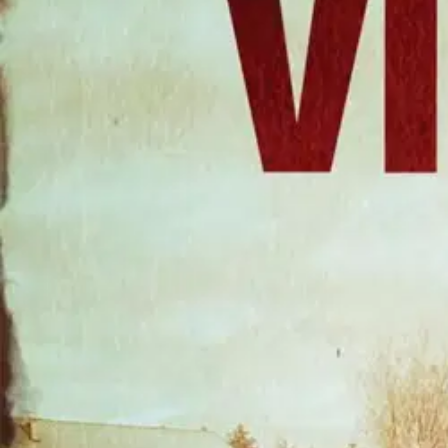
Nouto myymälästä
Toimitus
Ei saatavilla
Kotiin tai noutopisteeseen
Alk. 0 €
Ilmainen toimitus yli 100 €:n tilauksille Po
Etu ei koske Suuri‑lisäpalvelulla toimitettavia tuotteita.
Tarkista myymäläsaatavuus
Ei saatavilla
Tuotekuvaus