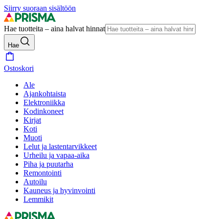
Siirry suoraan sisältöön
Hae tuotteita – aina halvat hinnat
Hae
Ostoskori
Ale
Ajankohtaista
Elektroniikka
Kodinkoneet
Kirjat
Koti
Muoti
Lelut ja lastentarvikkeet
Urheilu ja vapaa-aika
Piha ja puutarha
Remontointi
Autoilu
Kauneus ja hyvinvointi
Lemmikit