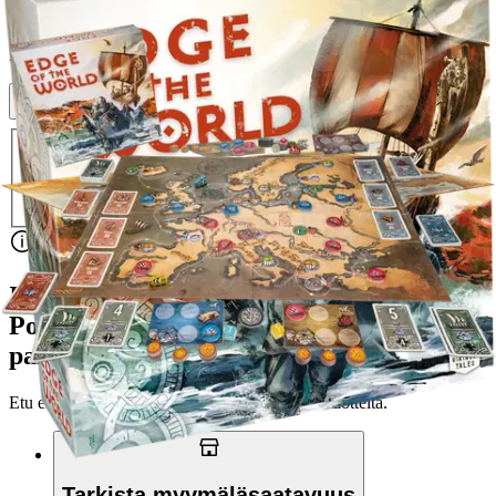
Asiakasomistajahinta
Hinta ilman S-Etukorttia:
35,90 €
Verkkokaupan hinta
Valitse toimitustapa
Nouto myymälästä
Toimitus
Ilmainen
Ei saatavilla
Siirry valitsemaan myymälä
Ilmainen toimitus yli 100 €:n tilauksille
Postin pakettiautomaattiin tai
palvelupisteeseen!
Etu ei koske Suuri‑lisäpalvelulla toimitettavia tuotteita.
Tarkista myymäläsaatavuus