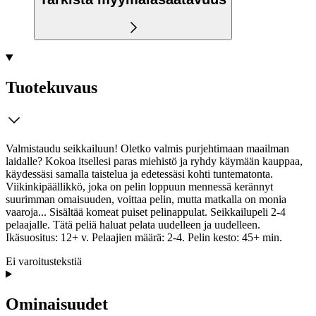
Tuotekuvaus
Valmistaudu seikkailuun! Oletko valmis purjehtimaan maailman
laidalle? Kokoa itsellesi paras miehistö ja ryhdy käymään kauppaa,
käydessäsi samalla taistelua ja edetessäsi kohti tuntematonta.
Viikinkipäällikkö, joka on pelin loppuun mennessä kerännyt
suurimman omaisuuden, voittaa pelin, mutta matkalla on monia
vaaroja... Sisältää komeat puiset pelinappulat. Seikkailupeli 2-4
pelaajalle. Tätä peliä haluat pelata uudelleen ja uudelleen.
Ikäsuositus: 12+ v. Pelaajien määrä: 2-4. Pelin kesto: 45+ min.
Ei varoitustekstiä
Ominaisuudet