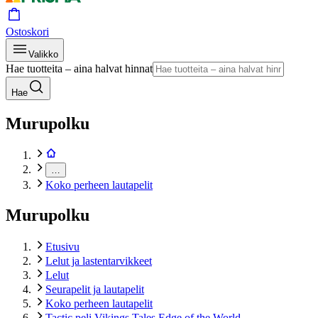
Ostoskori
Valikko
Hae tuotteita – aina halvat hinnat
Hae
Murupolku
…
Koko perheen lautapelit
Murupolku
Etusivu
Lelut ja lastentarvikkeet
Lelut
Seurapelit ja lautapelit
Koko perheen lautapelit
Tactic peli Vikings Tales Edge of the World