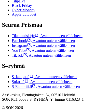
Tilipäivä
Black Friday
Cyber Monday
Apple-uutuudet
Seuraa Prismaa
Tilaa uutiskirje
,
Avautuu uuteen välilehteen
Facebook
,
Avautuu uuteen välilehteen
Instagram
,
Avautuu uuteen välilehteen
YouTube
,
Avautuu uuteen välilehteen
TikTok
,
Avautuu uuteen välilehteen
S–ryhmä
S–kaupat.fi
,
Avautuu uuteen välilehteen
Sokos.fi
,
Avautuu uuteen välilehteen
S-Etukortti.fi
,
Avautuu uuteen välilehteen
Ässäkeskus, Fleminginkatu 34, 00510 Helsinki
SOK PL1 00088 S–RYHMÄ,
Y–tunnus 0116323–1
© SOK 2026