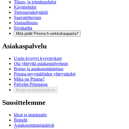
Tilaus- ja toimitusehdot
Käyttöehdot
Tietosuojakäytäntö
Saavutettavuus
Vastuullisuus
Sivukartta
Mitä pidät Prisma.fi-verkkokaupasta?
Asiakaspalvelu
Usein kysytyt kysymykset
Ota yhteyttä asiakaspalveluun
Bonus ja asiakasomistajuus
Prisma-myymälöiden yhteystiedot
Mikä on Prisma?
Palvelut Prismassa
Muuta evästeasetuksia
Suosittelemme
Ideat ja inspiraatio
Brändit
Asiakasomistajapäivät