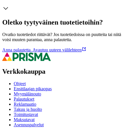
Oletko tyytyväinen tuotetietoihin?
Ovatko tuotetiedot riittävät? Jos tuotetiedoissa on puutteita tai niitä
voisi muuten parantaa, anna palautetta.
Anna palautetta
,
Avautuu uuteen välilehteen
Verkkokauppa
Ohjeet
Ensitilaajan pikaopas
Myymälänouto
Palautukset
Reklamaatio
Takuu ja huolto
Toimitustavat
Maksutavat
Asennuspalvelut