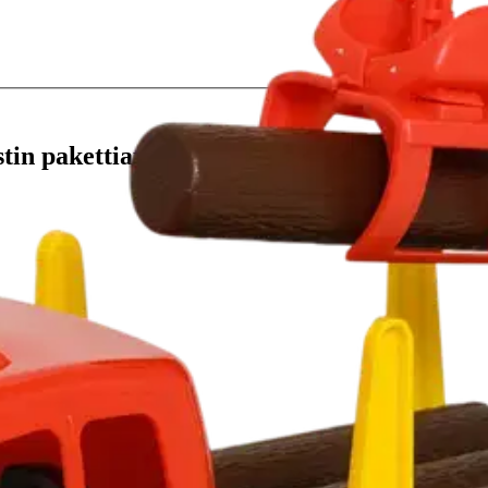
stin pakettiautomaattiin tai palvelupisteesee