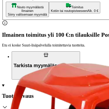
Nouto myymälästä
Toimitus
Ilmainen
Kotiin tai noutopisteeseen
Alk. 0 €
Siirry valitsemaan myymälä
Ilmainen toimitus yli 100 €:n tilauksille Po
Etu ei koske Suuri‑lisäpalvelulla toimitettavia tuotteita.
Tarkista myymäläsaatavuus
Tuotekuvaus