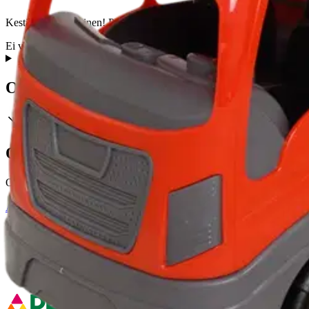
Kestävä ja kotimainen! Plaston komea tukkirekka on varustettu näppärä
Ei varoitustekstiä
Ominaisuudet
Oletko tyytyväinen tuotetietoihin?
Ovatko tuotetiedot riittävät? Jos tuotetiedoissa on puutteita tai niitä v
Anna palautetta
,
Avautuu uuteen välilehteen
Ilmainen palautus 30 päivää.*
Nouto myymälästä ilman toimituskuluja.
Asiakasomistajalle Bonusta jopa 5 %.*