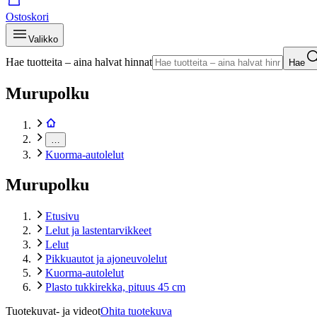
Ostoskori
Valikko
Hae tuotteita – aina halvat hinnat
Hae
Murupolku
…
Kuorma-autolelut
Murupolku
Etusivu
Lelut ja lastentarvikkeet
Lelut
Pikkuautot ja ajoneuvolelut
Kuorma-autolelut
Plasto tukkirekka, pituus 45 cm
Tuotekuvat- ja videot
Ohita tuotekuva