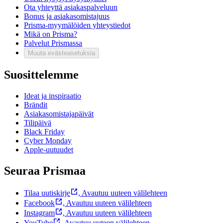
Ota yhteyttä asiakaspalveluun
Bonus ja asiakasomistajuus
Prisma-myymälöiden yhteystiedot
Mikä on Prisma?
Palvelut Prismassa
Muuta evästeasetuksia
Suosittelemme
Ideat ja inspiraatio
Brändit
Asiakasomistajapäivät
Tilipäivä
Black Friday
Cyber Monday
Apple-uutuudet
Seuraa Prismaa
Tilaa uutiskirje
,
Avautuu uuteen välilehteen
Facebook
,
Avautuu uuteen välilehteen
Instagram
,
Avautuu uuteen välilehteen
YouTube
,
Avautuu uuteen välilehteen