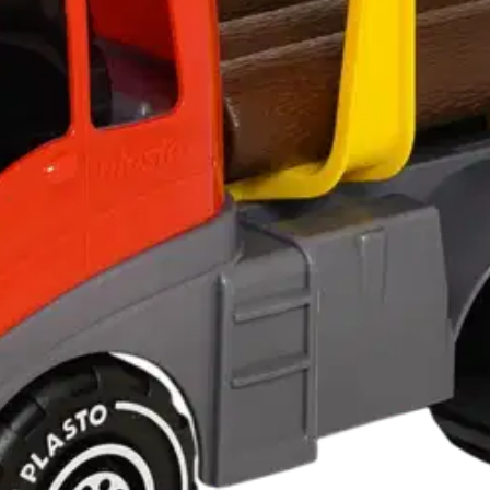
llä tukkinosturilla. Pakkaus sisältää myös tukit. Pituus 45 cm. Valmis
oisi muuten parantaa, anna palautetta.