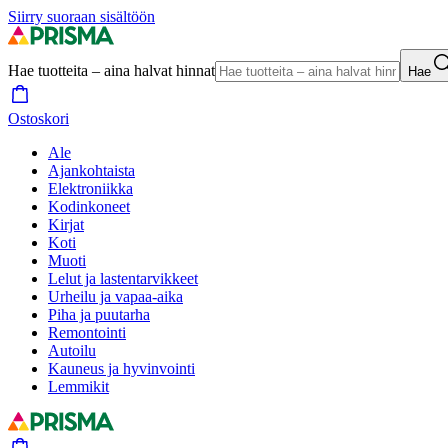
Siirry suoraan sisältöön
Hae tuotteita – aina halvat hinnat
Hae
Ostoskori
Ale
Ajankohtaista
Elektroniikka
Kodinkoneet
Kirjat
Koti
Muoti
Lelut ja lastentarvikkeet
Urheilu ja vapaa-aika
Piha ja puutarha
Remontointi
Autoilu
Kauneus ja hyvinvointi
Lemmikit