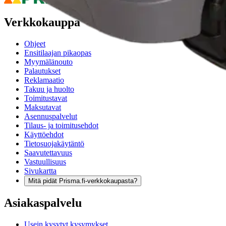
Verkkokauppa
Ohjeet
Ensitilaajan pikaopas
Myymälänouto
Palautukset
Reklamaatio
Takuu ja huolto
Toimitustavat
Maksutavat
Asennuspalvelut
Tilaus- ja toimitusehdot
Käyttöehdot
Tietosuojakäytäntö
Saavutettavuus
Vastuullisuus
Sivukartta
Mitä pidät Prisma.fi-verkkokaupasta?
Asiakaspalvelu
Usein kysytyt kysymykset