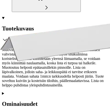
Tuotekuvaus
Muovinen kulmasuojalista on tarkoitettu erityisesti ulkokulmien
vahvistamiseen, sitä voidaan käyttää myös sisäkulmissa
koristelistana. Lista kiinnitetään yleensä liimaamalla, se voidaan
myös kiinnittää naulaamalla, koska lista ei turpoa tai halkeile.
Muotoutuu helposti epätasaisillekin pinnoille. Lista on
läpivalkoinen, jolloin saha- ja leikkuupäitä ei tarvitse erikseen
maalata. Voidaan sahata 1mm:n tarkkuudella helposti jiiriin. Tuote
soveltuu kuiviin ja kosteisiin tiloihin, päällemaalattavissa. Lista on
helppo puhdistaa yleispuhdistusaineilla.
Ominaisuudet