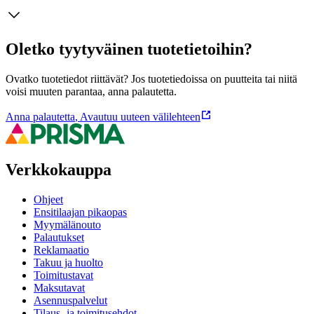
Oletko tyytyväinen tuotetietoihin?
Ovatko tuotetiedot riittävät? Jos tuotetiedoissa on puutteita tai niitä
voisi muuten parantaa, anna palautetta.
Anna palautetta
,
Avautuu uuteen välilehteen
Verkkokauppa
Ohjeet
Ensitilaajan pikaopas
Myymälänouto
Palautukset
Reklamaatio
Takuu ja huolto
Toimitustavat
Maksutavat
Asennuspalvelut
Tilaus- ja toimitusehdot