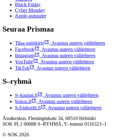
Black Friday
Cyber Monday
Apple-uutuudet
Seuraa Prismaa
Tilaa uutiskirje
,
Avautuu uuteen välilehteen
Facebook
,
Avautuu uuteen välilehteen
Instagram
,
Avautuu uuteen välilehteen
YouTube
,
Avautuu uuteen välilehteen
TikTok
,
Avautuu uuteen välilehteen
S–ryhmä
S–kaupat.fi
,
Avautuu uuteen välilehteen
Sokos.fi
,
Avautuu uuteen välilehteen
S-Etukortti.fi
,
Avautuu uuteen välilehteen
Ässäkeskus, Fleminginkatu 34, 00510 Helsinki
SOK PL1 00088 S–RYHMÄ,
Y–tunnus 0116323–1
© SOK 2026