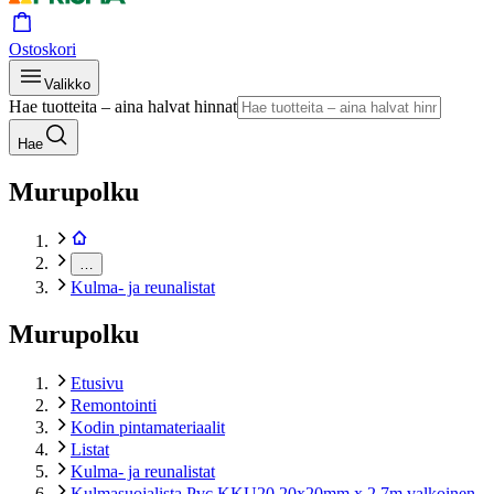
Ostoskori
Valikko
Hae tuotteita – aina halvat hinnat
Hae
Murupolku
…
Kulma- ja reunalistat
Murupolku
Etusivu
Remontointi
Kodin pintamateriaalit
Listat
Kulma- ja reunalistat
Kulmasuojalista Pvc KKU20 20x20mm x 2,7m valkoinen