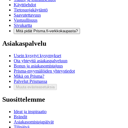
Käyttöehdot
Tietosuojakäytäntö
Saavutettavuus
Vastuullisuus
Sivukartta
Mitä pidät Prisma.fi-verkkokaupasta?
Asiakaspalvelu
Usein kysytyt kysymykset
Ota yhteyttä asiakaspalveluun
Bonus ja asiakasomistajuus
Prisma-myymälöiden yhteystiedot
Mikä on Prisma?
Palvelut Prismassa
Muuta evästeasetuksia
Suosittelemme
Ideat ja inspiraatio
Brändit
Asiakasomistajapäivät
Tilipäivä