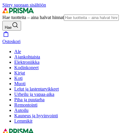
Siirry suoraan sisältöön
Hae tuotteita – aina halvat hinnat
Hae
Ostoskori
Ale
Ajankohtaista
Elektroniikka
Kodinkoneet
Kirjat
Koti
Muoti
Lelut ja lastentarvikkeet
Urheilu ja vapaa-aika
Piha ja puutarha
Remontointi
Autoilu
Kauneus ja hyvinvointi
Lemmikit