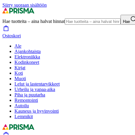
Siirry suoraan sisältöön
Hae tuotteita – aina halvat hinnat
Hae
Ostoskori
Ale
Ajankohtaista
Elektroniikka
Kodinkoneet
Kirjat
Koti
Muoti
Lelut ja lastentarvikkeet
Urheilu ja vapaa-aika
Piha ja puutarha
Remontointi
Autoilu
Kauneus ja hyvinvointi
Lemmikit