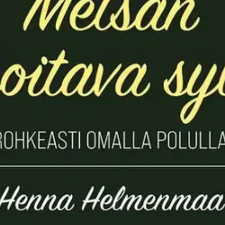
stin pakettiautomaattiin tai palvelupisteesee