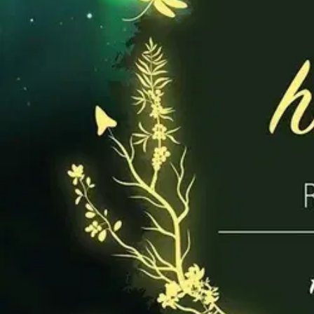
Nouto myymälästä
Toimitus
Ei saatavilla
Kotiin tai noutopisteeseen
Alk. 0 €
Ilmainen toimitus yli 100 €:n tilauksille Po
Etu ei koske Suuri‑lisäpalvelulla toimitettavia tuotteita.
Tarkista myymäläsaatavuus
Ei saatavilla
Tuotekuvaus