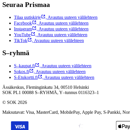
Seuraa Prismaa
Tilaa uutiskirje
,
Avautuu uuteen välilehteen
Facebook
,
Avautuu uuteen välilehteen
Instagram
,
Avautuu uuteen välilehteen
YouTube
,
Avautuu uuteen välilehteen
TikTok
,
Avautuu uuteen välilehteen
S–ryhmä
S–kaupat.fi
,
Avautuu uuteen välilehteen
Sokos.fi
,
Avautuu uuteen välilehteen
S-Etukortti.fi
,
Avautuu uuteen välilehteen
Ässäkeskus, Fleminginkatu 34, 00510 Helsinki
SOK PL1 00088 S–RYHMÄ,
Y–tunnus 0116323–1
© SOK 2026
Maksutavat
:
Visa, MasterCard, MobilePay, Apple Pay, S-Pankki, No