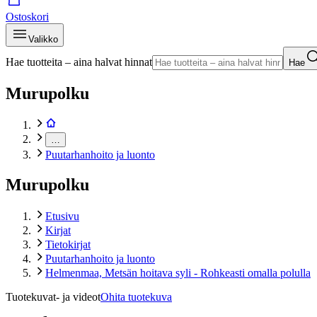
Ostoskori
Valikko
Hae tuotteita – aina halvat hinnat
Hae
Murupolku
…
Puutarhanhoito ja luonto
Murupolku
Etusivu
Kirjat
Tietokirjat
Puutarhanhoito ja luonto
Helmenmaa, Metsän hoitava syli - Rohkeasti omalla polulla
Tuotekuvat- ja videot
Ohita tuotekuva