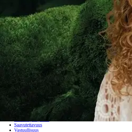
Ilmainen palautus 30 päivää.*
Nouto myymälästä ilman toimituskuluja.
Asiakasomistajalle Bonusta jopa 5 %.*
Verkkokauppa
Ohjeet
Ensitilaajan pikaopas
Myymälänouto
Palautukset
Reklamaatio
Takuu ja huolto
Toimitustavat
Maksutavat
Asennuspalvelut
Tilaus- ja toimitusehdot
Käyttöehdot
Tietosuojakäytäntö
Saavutettavuus
Vastuullisuus