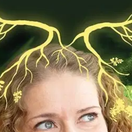
ten metsäkokemusten avulla. Oletko käynyt metsäkylpykävelyllä? Ovatko
 elinvoiman ja tasapainon kannalta? Metsän hoitava syli kokoaa yhteen 
oit oivaltaa, kuinka valtava elvyttävä voima ja viisaus metsissä on, 
a eri tekniikoita hyödyntäen. Teos sisältää lyhyitä ja helppoja harjoit
ksesi maahan. Henna Helmenmaa on metsätieteiden tohtori, joka on työs
ynyt Itä-Suomessa ja kasvanut lapsuutensa ja nuoruutensa metsän keskel
oisi muuten parantaa, anna palautetta.