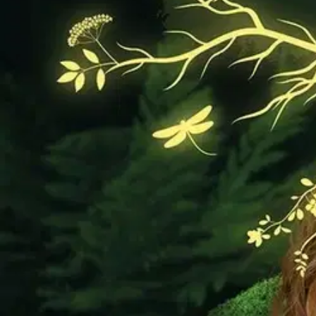
Löydä metsän hyvinvointivaikutukset ja vahvista terveyttäsi myönteis
Tiesitkö kuinka tärkeää maan energiakenttään yhdistyminen on kehomme
ihmisille.
Helmenmaan voimaantumistarinan ja metsäkokemusten avulla v
kautta. Kirja ohjaa löytämään metsästä mielenrauhaa, energiaa ja voima
syventää omaa metsäsuhdettasi. Samalla palautat luonnollisen kosketu
alaisesti metsän hyvinvointivaikutuksiin ihmiselle. Helmenmaa on synt
olevansa ”metsän lapsi”.
Näytä lisää
tuotekuvausta
Ominaisuudet
Oletko tyytyväinen tuotetietoihin?
Ovatko tuotetiedot riittävät? Jos tuotetiedoissa on puutteita tai niitä v
Anna palautetta
,
Avautuu uuteen välilehteen