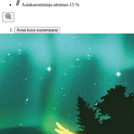
Asiakasomistaja-alennus
-15 %
Avaa kuva suurempana
Karusellin nuolipainikkeet
Viisas Elämä
Helmenmaa, Metsän hoitava syli
19,85 €
Asiakasomistajahinta
Hinta ilman S-Etukorttia:
23,35 €
Verkkokaupan hinta
Valitse toimitustapa