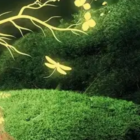
 metsissä elävien mikrobien terveysvaikutukset sinulle tuttuja?
ajankohtaista ja tutkittua tietoa metsien hyvinvointivaikutuksista
kun annamme sille mahdollisuuden. Metsä virkistää kaikkien aistien
uksia, joiden avulla voit voimistaa myönteisiä metsäkokemuksia ja
kennellyt vuosia tutkijana. Viime aikoina hän on perehtynyt laaja-
lä. Metsä on syvällä hänen identiteetissään ja hän on tuntenut aina