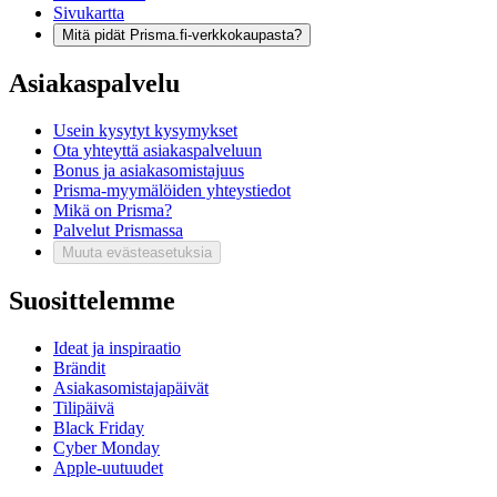
Sivukartta
Mitä pidät Prisma.fi-verkkokaupasta?
Asiakaspalvelu
Usein kysytyt kysymykset
Ota yhteyttä asiakaspalveluun
Bonus ja asiakasomistajuus
Prisma-myymälöiden yhteystiedot
Mikä on Prisma?
Palvelut Prismassa
Muuta evästeasetuksia
Suosittelemme
Ideat ja inspiraatio
Brändit
Asiakasomistajapäivät
Tilipäivä
Black Friday
Cyber Monday
Apple-uutuudet