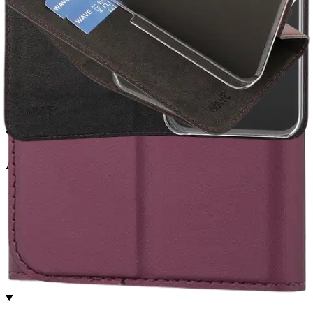
Etu ei koske Suuri‑lisäpalvelulla toimitettavia tuotteita.
Tarkista myymäläsaatavuus
Avainominaisuudet
Valmistettu kestävästä nahasta ja polykarbonaatista
Sisältää 2 korttipaikkaa kätevyyden vuoksi
Antimikrobinen pinnoite lisää suojaa
RFID-suojaus parantaa turvallisuutta
Käännettävä muotoilu ja teline, monipuoliseen käyttöön