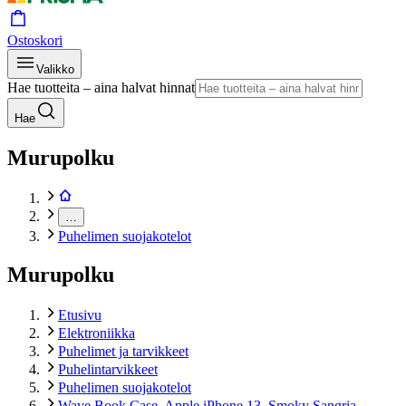
Ostoskori
Valikko
Hae tuotteita – aina halvat hinnat
Hae
Murupolku
…
Puhelimen suojakotelot
Murupolku
Etusivu
Elektroniikka
Puhelimet ja tarvikkeet
Puhelintarvikkeet
Puhelimen suojakotelot
Wave Book Case, Apple iPhone 13, Smoky Sangria