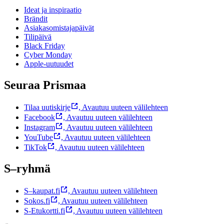
Ideat ja inspiraatio
Brändit
Asiakasomistajapäivät
Tilipäivä
Black Friday
Cyber Monday
Apple-uutuudet
Seuraa Prismaa
Tilaa uutiskirje
,
Avautuu uuteen välilehteen
Facebook
,
Avautuu uuteen välilehteen
Instagram
,
Avautuu uuteen välilehteen
YouTube
,
Avautuu uuteen välilehteen
TikTok
,
Avautuu uuteen välilehteen
S–ryhmä
S–kaupat.fi
,
Avautuu uuteen välilehteen
Sokos.fi
,
Avautuu uuteen välilehteen
S-Etukortti.fi
,
Avautuu uuteen välilehteen