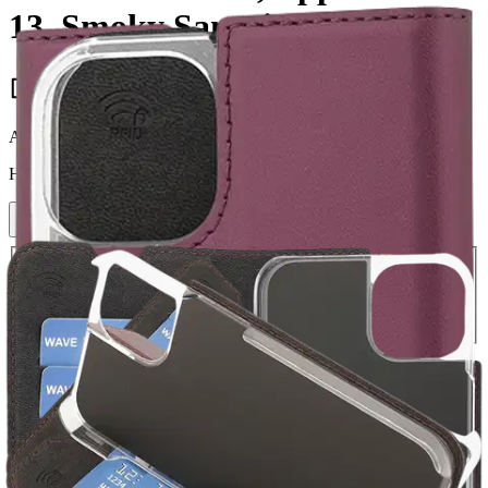
13, Smoky Sangria
16,96 €
Asiakasomistajahinta
Hinta ilman S-Etukorttia:
19,95 €
Verkkokaupan hinta
Valitse toimitustapa
Nouto myymälästä
Toimitus
Ilmainen
Kotiin tai noutopisteeseen
Alk. 0 €
Siirry valitsemaan myymälä
Ilmainen toimitus yli 100 €:n tilauksille
Postin pakettiautomaattiin tai
palvelupisteeseen!