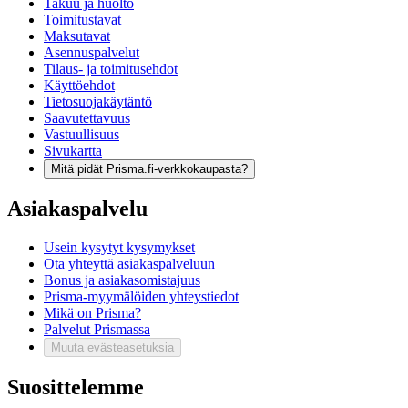
Takuu ja huolto
Toimitustavat
Maksutavat
Asennuspalvelut
Tilaus- ja toimitusehdot
Käyttöehdot
Tietosuojakäytäntö
Saavutettavuus
Vastuullisuus
Sivukartta
Mitä pidät Prisma.fi-verkkokaupasta?
Asiakaspalvelu
Usein kysytyt kysymykset
Ota yhteyttä asiakaspalveluun
Bonus ja asiakasomistajuus
Prisma-myymälöiden yhteystiedot
Mikä on Prisma?
Palvelut Prismassa
Muuta evästeasetuksia
Suosittelemme