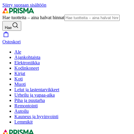
Siirry suoraan sisältöön
Hae tuotteita – aina halvat hinnat
Hae
Ostoskori
Ale
Ajankohtaista
Elektroniikka
Kodinkoneet
Kirjat
Koti
Muoti
Lelut ja lastentarvikkeet
Urheilu ja vapaa-aika
Piha ja puutarha
Remontointi
Autoilu
Kauneus ja hyvinvointi
Lemmikit