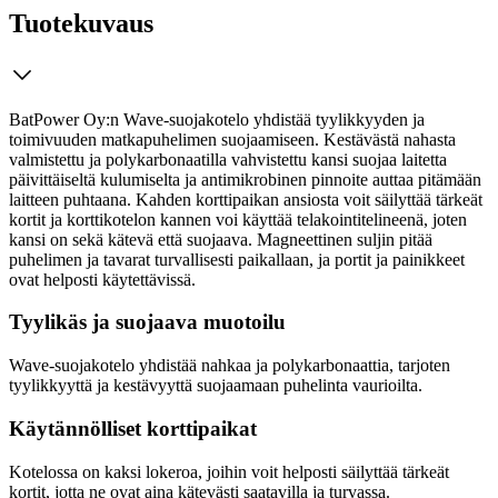
Tuotekuvaus
BatPower Oy:n Wave-suojakotelo yhdistää tyylikkyyden ja
toimivuuden matkapuhelimen suojaamiseen. Kestävästä nahasta
valmistettu ja polykarbonaatilla vahvistettu kansi suojaa laitetta
päivittäiseltä kulumiselta ja antimikrobinen pinnoite auttaa pitämään
laitteen puhtaana. Kahden korttipaikan ansiosta voit säilyttää tärkeät
kortit ja korttikotelon kannen voi käyttää telakointitelineenä, joten
kansi on sekä kätevä että suojaava. Magneettinen suljin pitää
puhelimen ja tavarat turvallisesti paikallaan, ja portit ja painikkeet
ovat helposti käytettävissä.
Tyylikäs ja suojaava muotoilu
Wave-suojakotelo yhdistää nahkaa ja polykarbonaattia, tarjoten
tyylikkyyttä ja kestävyyttä suojaamaan puhelinta vaurioilta.
Käytännölliset korttipaikat
Kotelossa on kaksi lokeroa, joihin voit helposti säilyttää tärkeät
kortit, jotta ne ovat aina kätevästi saatavilla ja turvassa.